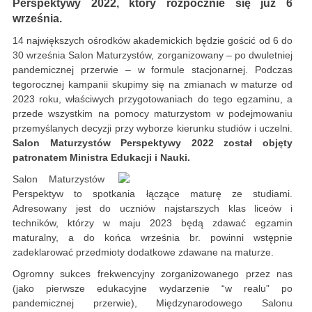
Perspektywy 2022, który rozpocznie się już 6
września.
14 największych ośrodków akademickich będzie gościć od 6 do
30 września Salon Maturzystów, zorganizowany – po dwuletniej
pandemicznej przerwie – w formule stacjonarnej. Podczas
tegorocznej kampanii skupimy się na zmianach w maturze od
2023 roku, właściwych przygotowaniach do tego egzaminu, a
przede wszystkim na pomocy maturzystom w podejmowaniu
przemyślanych decyzji przy wyborze kierunku studiów i uczelni.
Salon Maturzystów Perspektywy 2022 został objęty
patronatem Ministra Edukacji i Nauki.
Salon Maturzystów
Perspektyw to spotkania łączące maturę ze studiami.
Adresowany jest do uczniów najstarszych klas liceów i
techników, którzy w maju 2023 będą zdawać egzamin
maturalny, a do końca września br. powinni wstępnie
zadeklarować przedmioty dodatkowe zdawane na maturze.
Ogromny sukces frekwencyjny zorganizowanego przez nas
(jako pierwsze edukacyjne wydarzenie “w realu” po
pandemicznej przerwie), Międzynarodowego Salonu