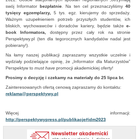
swój Informator
bezpłatnie
. Na ten cel przeznaczyliśmy
40
tysięcy egzemplarzy,
5 tys. egz. kierujemy do sprzedaży.
Ważnym uzupełnieniem potrzeb przyszłych studentów, ich
bliskich, wychowawców i doradców kariery, będzie także
e-
book Informatora,
dostępny przez cały rok na stronie
Perspektywy.pl (ten dla tegorocznych kandydatów nadal jest
pobierany!).
Na łamy naszej publikacji zapraszamy wszystkie uczelnie i
wydziały podzielające opinię, że „Informator dla Maturzystów”
Perspektyw to
must have
promocji akademickiej oferty!
Prosimy o decyzję i czekamy na materiały do 25 lipca br.
Zainteresowanych ofertą cenową zapraszamy do kontaktu:
reklama@perspektywy.pl
Więcej informacji:
http://perspektywypress.pl/publikacje#idm2023