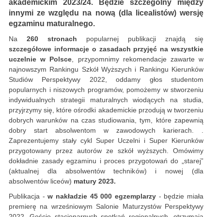
akademickim 2023/24. Będzie szczególny między
innymi ze względu na nową (dla licealistów) wersję
egzaminu maturalnego.
Na
260 stronach
popularnej publikacji znajdą się
szczegółowe informacje o zasadach przyjęć na wszystkie
uczelnie w Polsce
, przypomnimy rekomendacje zawarte w
najnowszym Rankingu Szkół Wyższych i Rankingu Kierunków
Studiów Perspektywy 2022, oddamy głos studentom
popularnych i niszowych programów, pomożemy w stworzeniu
indywidualnych strategii maturalnych wiodących na studia,
przyjrzymy się, które ośrodki akademickie przodują w tworzeniu
dobrych warunków na czas studiowania, tym, które zapewnią
dobry start absolwentom w zawodowych karierach. .
Zaprezentujemy stały cykl Super Uczelni i Super Kierunków
przygotowany przez autorów ze szkół wyższych. Omówimy
dokładnie zasady egzaminu i proces przygotowań do „starej”
(aktualnej dla absolwentów techników) i nowej (dla
absolwentów liceów)
matury 2023.
Publikacja -
w nakładzie 45 000 egzemplarzy
- będzie miała
premierę na wrześniowym Salonie Maturzystów Perspektywy
2022. Goście stacjonarnych spotkań regionalnych ,otrzymają