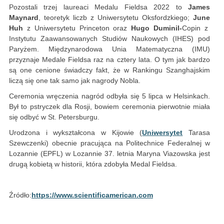
Pozostali trzej laureaci Medalu Fieldsa 2022 to
James
Maynard
, teoretyk liczb z Uniwersytetu Oksfordzkiego;
June
Huh
z Uniwersytetu Princeton oraz
Hugo Duminil-
Copin z
Instytutu Zaawansowanych Studiów Naukowych (IHES) pod
Paryżem. Międzynarodowa Unia Matematyczna (IMU)
przyznaje Medale Fieldsa raz na cztery lata. O tym jak bardzo
są one cenione świadczy fakt, że w Rankingu Szanghajskim
liczą się one tak samo jak nagrody Nobla.
Ceremonia wręczenia nagród odbyła się 5 lipca w Helsinkach.
Był to pstryczek dla Rosji, bowiem ceremonia pierwotnie miała
się odbyć w St. Petersburgu.
Urodzona i wykształcona w Kijowie (
Uniwersytet
Tarasa
Szewczenki) obecnie pracująca na Politechnice Federalnej w
Lozannie (EPFL) w Lozannie 37. letnia Maryna Viazowska jest
drugą kobietą w historii, która zdobyła Medal Fieldsa.
Źródło:
https://www.scientificamerican.com