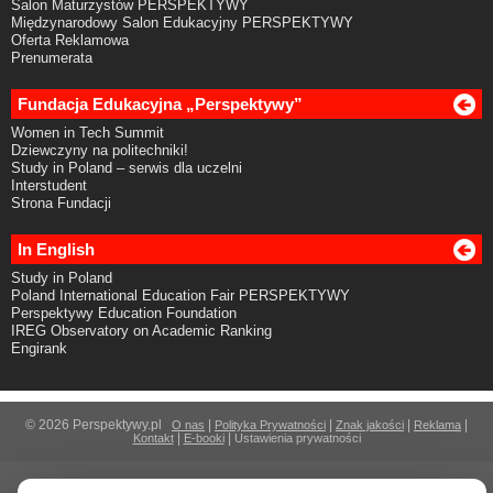
Salon Maturzystów PERSPEKTYWY
Międzynarodowy Salon Edukacyjny PERSPEKTYWY
Oferta Reklamowa
Prenumerata
Fundacja Edukacyjna „Perspektywy”
Women in Tech Summit
Dziewczyny na politechniki!
Study in Poland – serwis dla uczelni
Interstudent
Strona Fundacji
In English
Study in Poland
Poland International Education Fair PERSPEKTYWY
Perspektywy Education Foundation
IREG Observatory on Academic Ranking
Engirank
© 2026 Perspektywy.pl
|
|
|
|
O nas
Polityka Prywatności
Znak jakości
Reklama
|
|
Kontakt
E-booki
Ustawienia prywatności