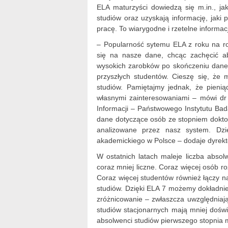
ELA maturzyści dowiedzą się m.in., j
studiów oraz uzyskają informację, jaki
pracę. To wiarygodne i rzetelne informac
– Popularność sytemu ELA z roku na ro
się na nasze dane, chcąc zachęcić ab
wysokich zarobków po skończeniu danego
przyszłych studentów. Cieszę się, że
studiów. Pamiętajmy jednak, że pieni
własnymi zainteresowaniami – mówi dr 
Informacji – Państwowego Instytutu Ba
dane dotyczące osób ze stopniem doktor
analizowane przez nasz system. Dzię
akademickiego w Polsce – dodaje dyrekt
W ostatnich latach maleje liczba absol
coraz mniej liczne. Coraz więcej osób 
Coraz więcej studentów również łączy 
studiów. Dzięki ELA 7 możemy dokładnie
zróżnicowanie – zwłaszcza uwzględniają
studiów stacjonarnych mają mniej doświ
absolwenci studiów pierwszego stopnia 