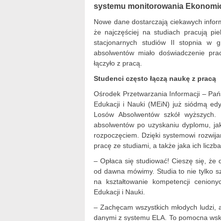
systemu monitorowania Ekonomic
Nowe dane dostarczają ciekawych inform
że najczęściej na studiach pracują pie
stacjonarnych studiów II stopnia w 
absolwentów miało doświadczenie pra
łączyło z pracą.
Studenci często łączą naukę z pracą
Ośrodek Przetwarzania Informacji – Pań
Edukacji i Nauki (MEiN) już siódmą e
Losów Absolwentów szkół wyższych
absolwentów po uzyskaniu dyplomu, jak 
rozpoczęciem. Dzięki systemowi rozwij
pracę ze studiami, a także jaka ich licz
– Opłaca się studiować! Cieszę się, że 
od dawna mówimy. Studia to nie tylko sz
na kształtowanie kompetencji cenion
Edukacji i Nauki.
– Zachęcam wszystkich młodych ludzi, 
danymi z systemu ELA. To pomocna wsk