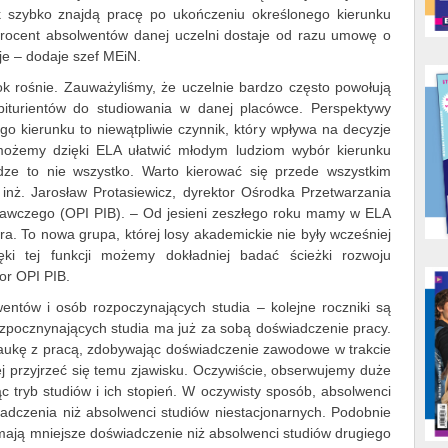
ak szybko znajdą pracę po ukończeniu określonego kierunku
 procent absolwentów danej uczelni dostaje od razu umowę o
je – dodaje szef MEiN.
k rośnie. Zauważyliśmy, że uczelnie bardzo często powołują
iturientów do studiowania w danej placówce. Perspektywy
 kierunku to niewątpliwie czynnik, który wpływa na decyzje
 możemy dzięki ELA ułatwić młodym ludziom wybór kierunku
ądze to nie wszystko. Warto kierować się przede wszystkim
inż. Jarosław Protasiewicz, dyrektor Ośrodka Przetwarzania
dawczego (OPI PIB). – Od jesieni zeszłego roku mamy w ELA
a. To nowa grupa, której losy akademickie nie były wcześniej
ki tej funkcji możemy dokładniej badać ścieżki rozwoju
or OPI PIB.
wentów i osób rozpoczynających studia – kolejne roczniki są
rozpocznynających studia ma już za sobą doświadczenie pracy.
naukę z pracą, zdobywając doświadczenie zawodowe w trakcie
j przyjrzeć się temu zjawisku. Oczywiście, obserwujemy duże
c tryb studiów i ich stopień. W oczywisty sposób, absolwenci
adczenia niż absolwenci studiów niestacjonarnych. Podobnie
mają mniejsze doświadczenie niż absolwenci studiów drugiego