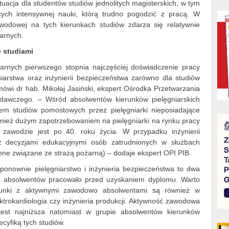
sytuacja dla studentów studiów jednolitych magisterskich, w tym
ych intensywnej nauki, którą trudno pogodzić z pracą. W
awodowej na tych kierunkach studiów zdarza się relatywnie
narnych.
e studiami
rnych pierwszego stopnia najczęściej doświadczenie pracy
niarstwa oraz inżynierii bezpieczeństwa zarówno dla studiów
 mówi dr hab. Mikołaj Jasiński, ekspert Ośrodka Przetwarzania
adawczego. – Wśród absolwentów kierunków pielęgniarskich
m studiów pomostowych przez pielęgniarki nieposiadające
ównież dużym zapotrzebowaniem na pielęgniarki na rynku pracy
zawodzie jest po 40. roku życia. W przypadku inżynierii
z decyzjami edukacyjnymi osób zatrudnionych w służbach
inne związane ze strażą pożarną) – dodaje ekspert OPI PIB.
ponownie pielęgniarstwo i inżynieria bezpieczeństwa to dwa
cej absolwentów pracowało przed uzyskaniem dyplomu. Warto
ierunki z aktywnymi zawodowo absolwentami są również w
rokardiologia czy inżynieria produkcji. Aktywność zawodowa
 jest najniższa natomiast w grupie absolwentów kierunków
cyfiką tych studiów.