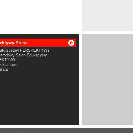
ektywy Press
Maturzystów PERSPEKTYWY
arodowy Salon Edukacyjny
EKTYWY
Reklamowa
rata