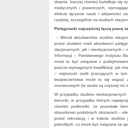
stopnia. Inaczej również kształtuje się 
medycznych i prawniczych, wymagając
efekcie łączenie nauki i aktywności z
rzadziej, szczególnie na studiach stacjo
Pielęgniarki najczęściej łączą pracę z
– Wśród absolwentów studiów stacjona
przed studiami mieli absolwenci pielęg
stacjonarnych, jak i niestacjonarnych –
Informacji – Państwowego Instytutu B
może to być związane z podejmowanie
jeszcze wymaganych kwalifikacji, jak r
– większość osób pracujących w tym 
bezpieczeństwa może to się wiązać 
mundurowych (te studia są częściej niż 
W przypadku studiów niestacjonarnych 
kierunki, w przypadku których najwię
również podkreślić, że pozostałe k
stosunkowo podobnych obszarach – elekt
przed rekrutacją i w trakcie studiów
jednolitych, co może być związane ze spe