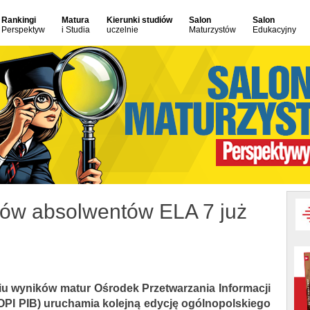
Rankingi
Matura
Kierunki studiów
Salon
Salon
Perspektyw
i Studia
uczelnie
Maturzystów
Edukacyjny
sów absolwentów ELA 7 już
niu wyników matur Ośrodek Przetwarzania Informacji
OPI PIB) uruchamia kolejną edycję ogólnopolskiego