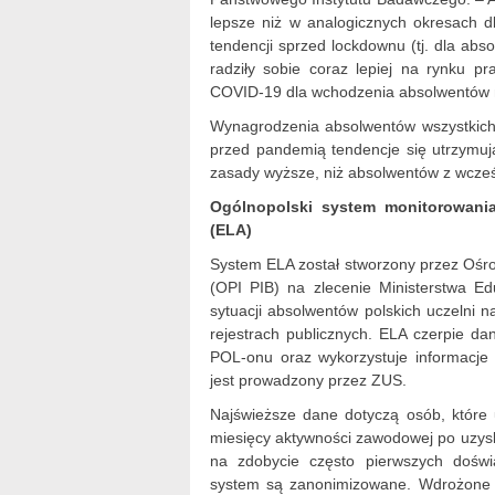
lepsze niż w analogicznych okresach d
tendencji sprzed lockdownu (tj. dla abs
radziły sobie coraz lepiej na rynku pr
COVID-19 dla wchodzenia absolwentów n
Wynagrodzenia absolwentów wszystkich
przed pandemią tendencje się utrzymują
zasady wyższe, niż absolwentów z wcześn
Ogólnopolski system monitorowan
(ELA)
System ELA został stworzony przez Ośro
(OPI PIB) na zlecenie Ministerstwa Ed
sytuacji absolwentów polskich uczelni 
rejestrach publicznych. ELA czerpie da
POL-onu oraz wykorzystuje informacje 
jest prowadzony przez ZUS.
Najświeższe dane dotyczą osób, które 
miesięcy aktywności zawodowej po uzysk
na zdobycie często pierwszych dośw
system są zanonimizowane. Wdrożone z