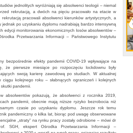
udiów jednolitych wyróżniają się absolwenci teologii – niemal
przed rekrutacją, a dwóch na pięciu pracowało na etacie w
d rekrutacją pracowali absolwenci kierunków artystycznych, a
rzy jednak po uzyskaniu dyplomu nadrabiają bardzo intensywną
ch edycji monitorowania ekonomicznych losów absolwentów –
środka Przetwarzania Informacji – Państwowego Instytutu
śmy bezpośrednie efekty pandemii COVID-19 wpływające na
ię, że pierwsze miesiące po rozpoczęciu lockdownu były
nających swoją karierę zawodową po studiach. W aktualnej
 ciągu kolejnego roku – słabnących ograniczeń i kolejnych
 skutki pandemii.
w absolwentów pokazują, że absolwenci z rocznika 2019,
cach pandemii, obecnie mają niższe ryzyko bezrobocia niż
 samym czasie po uzyskaniu dyplomu. Jeszcze rok temu
ocznik pandemiczny o kilka lat, biorąc pod uwagę obserwowane
encjalne „straty” na rynku pracy zostały odrobione – mówi dr
rof. SGH, ekspert Ośrodka Przetwarzania Informacji –
olwenci z 2020 r. weszli na rynek pracy, osiągając rezultaty