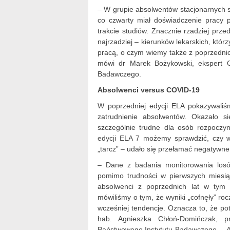
– W grupie absolwentów stacjonarnych st
co czwarty miał doświadczenie pracy 
trakcie studiów. Znacznie rzadziej prze
najrzadziej – kierunków lekarskich, któ
pracą, o czym wiemy także z poprzedni
mówi dr Marek Bożykowski, ekspert O
Badawczego.
Absolwenci versus COVID-19
W poprzedniej edycji ELA pokazywali
zatrudnienie absolwentów. Okazało s
szczególnie trudne dla osób rozpoczy
edycji ELA 7 możemy sprawdzić, czy w
„tarcz” – udało się przełamać negatywne
– Dane z badania monitorowania losó
pomimo trudności w pierwszych miesią
absolwenci z poprzednich lat w tym
mówiliśmy o tym, że wyniki „cofnęły” r
wcześniej tendencje. Oznacza to, że pot
hab. Agnieszka Chłoń-Domińczak, p
Państwowego Instytutu Badawczego. – Abs