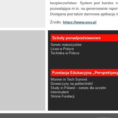
bezpieczeństwo. System jest bardzo n
pozwalające m.in. na generowanie raport
Dostępna jest także darmowa aplikacja 
Źródło:
https://www.gov.pl
Szkoły ponadpodstawowe
Serwis maturzystów
Licea w Polsce
Technika w Polsce
Fundacja Edukacyjna „Perspektyw
Women in Tech Summit
Dziewczyny na politechniki!
Study in Poland – serwis dla uczelni
Interstudent
Strona Fundacji