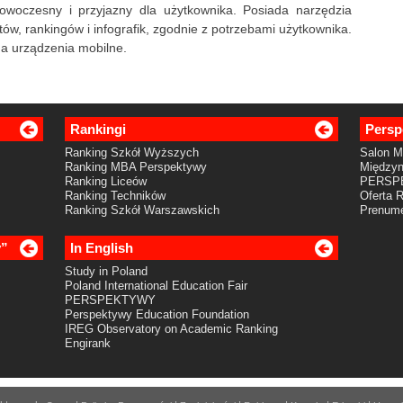
owoczesny i przyjazny dla użytkownika. Posiada narzędzia
ów, rankingów i infografik, zgodnie z potrzebami użytkownika.
na urządzenia mobilne.
Rankingi
Persp
Ranking Szkół Wyższych
Salon 
Ranking MBA Perspektywy
Międzyn
Ranking Liceów
PERSP
Ranking Techników
Oferta 
Ranking Szkół Warszawskich
Prenume
y”
In English
Study in Poland
Poland International Education Fair
PERSPEKTYWY
Perspektywy Education Foundation
IREG Observatory on Academic Ranking
Engirank