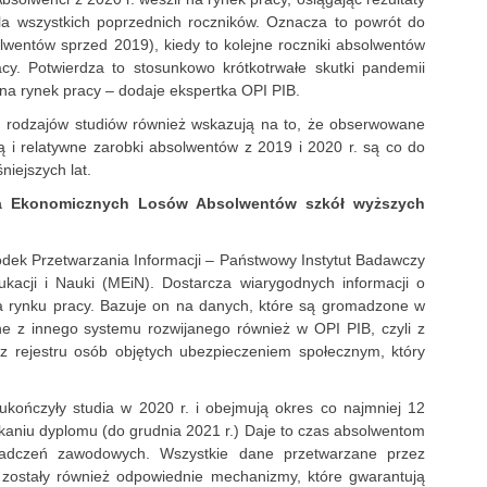
la wszystkich poprzednich roczników. Oznacza to powrót do
olwentów sprzed 2019), kiedy to kolejne roczniki absolwentów
acy. Potwierdza to stosunkowo krótkotrwałe skutki pandemii
a rynek pracy – dodaje ekspertka OPI PIB.
 rodzajów studiów również wskazują na to, że obserwowane
 i relatywne zarobki absolwentów z 2019 i 2020 r. są co do
iejszych lat.
ia Ekonomicznych Losów Absolwentów szkół wyższych
dek Przetwarzania Informacji – Państwowy Instytut Badawczy
ukacji i Nauki (MEiN). Dostarcza wiarygodnych informacji o
na rynku pracy. Bazuje on na danych, które są gromadzone w
ne z innego systemu rozwijanego również w OPI PIB, czyli z
z rejestru osób objętych ubezpieczeniem społecznym, który
ukończyły studia w 2020 r. i obejmują okres co najmniej 12
aniu dyplomu (do grudnia 2021 r.) Daje to czas absolwentom
iadczeń zawodowych. Wszystkie dane przetwarzane przez
ostały również odpowiednie mechanizmy, które gwarantują