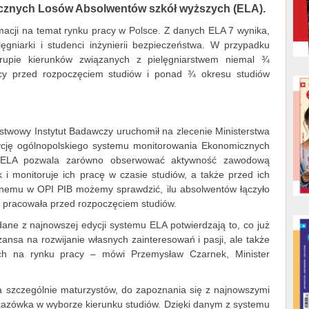
znych Losów Absolwentów szkół wyższych (ELA).
acji na temat rynku pracy w Polsce. Z danych ELA 7 wynika,
lęgniarki i studenci inżynierii bezpieczeństwa. W przypadku
grupie kierunków związanych z pielęgniarstwem niemal ¾
cy przed rozpoczęciem studiów i ponad ¾ okresu studiów
stwowy Instytut Badawczy uruchomił na zlecenie Ministerstwa
dycję ogólnopolskiego systemu monitorowania Ekonomicznych
. ELA pozwala zarówno obserwować aktywność zawodową
i monitoruje ich pracę w czasie studiów, a także przed ich
anemu w OPI PIB możemy sprawdzić, ilu absolwentów łączyło
ba pracowała przed rozpoczęciem studiów.
dane z najnowszej edycji systemu ELA potwierdzają to, co już
ansa na rozwijanie własnych zainteresowań i pasji, ale także
ych na rynku pracy – mówi Przemysław Czarnek, Minister
a szczególnie maturzystów, do zapoznania się z najnowszymi
azówka w wyborze kierunku studiów. Dzięki danym z systemu