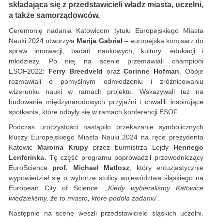
składająca się z przedstawicieli władz miasta, uczelni,
a także samorządowców.
Ceremonię nadania Katowicom tytułu Europejskiego Miasta
Nauki 2024 otworzyła
Marija Gabriel
– europejska komisarz do
spraw innowacji, badań naukowych, kultury, edukacji i
młodzieży. Po niej na scenie przemawiali championi
ESOF2022:
Ferry Breedveld
oraz
Corinne Hofman
. Oboje
rozmawiali o pomyślnym odmłodzeniu i zróżnicowaniu
wizerunku nauki w ramach projektu. Wskazywali też na
budowanie międzynarodowych przyjaźni i chwalili inspirujące
spotkania, które odbyły się w ramach konferencji ESOF.
Podczas uroczystości nastąpiło przekazanie symbolicznych
kluczy Europejskiego Miasta Nauki 2024 na ręce prezydenta
Katowic
Marcina Krupy
przez burmistrza Lejdy
Henriego
Lenferinka.
Tę część programu poprowadził przewodniczący
EuroScience
prof. Michael Matlosz
, który entuzjastycznie
wypowiedział się o wyborze stolicy województwa śląskiego na
European City of Science:
„Kiedy wybieraliśmy Katowice
wiedzieliśmy, że to miasto, które podoła zadaniu”.
Następnie na scenę weszli przedstawiciele śląskich uczelni.