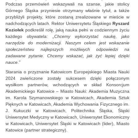
Podczas przemówień wskazywali na szanse, jakie stolicy
Górnego Śląska przyniesie otrzymany właśnie tytuł, a także
przybliżyli projekty, które zostaną zrealizowane w mieście w
nadchodzących latach. Rektor Uniwersytetu Śląskiego
Ryszard
Koziołek
podkreślił rolę, jaką nauka pełni w codziennym życiu
każdego obywatela:
„Chcemy wykorzystać naukę, jako
narzędzie do modernizacji. Naszym celem jest wskazanie
społeczeństwu najlepszych możliwych odpowiedzi na
zadawane pytanie. Chcemy wskazać, jak żyć lepiej dzięki
nauce.”
Starania o przyznanie Katowicom Europejskiego Miasta Nauki
2024 zwieńczone zostały sukcesem dzięki połączonym
wysiłkom partnerów, wchodzących w skład Konsorcjum
Akademickiego Katowice – Miasto Nauki: Akademia Muzyczna
im. Karola Szymanowskiego w Katowicach, Akademia Sztuk
Pięknych w Katowicach, Akademia Wychowania Fizycznego im.
J. Kukuczki w Katowicach, Politechnika Śląska, Śląski
Uniwersytet Medyczny w Katowicach, Uniwersytet Ekonomiczny
w Katowicach, Uniwersytet Śląski w Katowicach (lider), Miasto
Katowice (partner strategiczny).