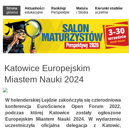
Strona
Aktualności
Rankingi
Matura
Kierunki studiów
główna
edukacyjne
Perspektyw
i Studia
uczelnie
Katowice Europejskim
Miastem Nauki 2024
W holenderskiej Lejdzie zakończyła się czterodniowa
konferencja EuroScience Open Forum 2022,
podczas której Katowice zostały ogłoszone
Europejskim Miastem Nauki 2024. W wydarzeniu
uczestniczyła oficjalna delegacja z Katowic,