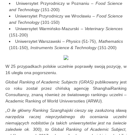
Uniwersytet Przyrodniczy w Poznaniu –
Food Science
and Technology
(151-200)
Uniwersytet Przyrodniczy we Wrocławiu –
Food Science
and Technology
(101-150)
Uniwersytet Warmińsko-Mazurski –
Veterinary Sciences
(151-200)
Uniwersytet Warszawski –
Physics
(51-75),
Mathematics
(101-150),
Instruments Science & Technology
(151-200)
W 25 przypadkach polskie uczelnie poprawiły swoją pozycję, w
16 uległa ona pogorszeniu.
Global Ranking of Academic Subjects (GRAS)
publikowany jest
co roku został przez chińską agencję ShanghaiRanking
Consultancy, znaną również ze światowego rankingu uczelni –
Academic Ranking of World Univversoties (ARWU).
„O ile główny Ranking Szanghajski cieszy się zasłużoną sławą
narzędzia raczej nieprzydatnego do oceniania uczelni
niemających noblistów (a takich uniwersytetów jest na świecie
zaledwie ok. 300), to Global Ranking of Academic Subject,