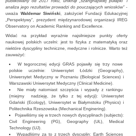
publikowany od 2017 roku, uniknął „szanghajskiej pułapki” i
analiza jego rezultatów prowadzi do pouczających wniosków”
-
uważa
Waldemar Siwiński
, założyciel Fundacji Edukacyjnej
„Perspektywy”, prezydent międzynarodowej organizacji IREG
Observatory on Academic Ranking and Excellence.
Widać na przykład wyraźnie najsilniejsze punkty oferty
naukowej polskich uczelni: jest to fizyka z matematyką oraz
niektóre dyscypliny techniczne, medyczne i rolnicze. Warto też
zauważyć:
W tegorocznej edycji GRAS pojawiły się trzy nowe
polskie uczelnie: Uniwersytet Łódzki (Geography),
Uniwersytet Medyczny w Poznaniu (Biological Sciences) i
Warszawski Uniwersytet Medyczny (Clinical Medicine).
Nie miały natomiast szczęścia i wypady z rankingu
(miejmy nadzieję, że tylko z tej edycji): Uniwersytet
Gdański (Ecology), Uniwersytet w Białymstoku (Physics) i
Politechnika Rzeszowska (Mechanical Enginering).
Pojawiliśmy się w trzech nowych dyscyplinach (subjects):
Civil Engineering (PG), Geography (UŁ), Medical
Technology (UJ).
Wypadliśmy za to z trzech dyscyplin: Earth Sciences