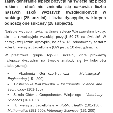
zajęły generalnie lepsze pozycje na świecie niż przed
rokiem - choć nie zmieniła się całkowita liczba
naszych szkół wyższych uwzględnionych w
rankingu (25 uczelni) i liczba dyscyplin, w których
odnoszą one sukcesy (28 subjects).
Najlepiej wypadła fizyka na Uniwersytecie Warszawskim lokując
się na rewelacyjnie wysokiej pozycji 50-75 na świecie! W
największej liczbie dyscyplin, bo aż w 13, odnotowany został z
kolei Uniwersytet Jagielloński (UW jest w 10 dyscyplinach).
W prestiżowej grupie Top-200 uczelni, które prowadzą
najlepsze dyscypliny na świecie znalazły się (w kolejności
alfabetycznej):
Akademia Górniczo-Hutnicza –
Metallurgical
Engineering
(151-200)
Politechnika Warszawska –
Instruments Science and
Technology
(101-150)
Szkoła Główna Gospodarstwa Wiejskiego –
Veterinary
Sciences
(101-150)
Uniwersytet Jagielloński –
Public Health
(101-150),
Mathematics
(151-200),
Veterinary Sciences
(151-200)