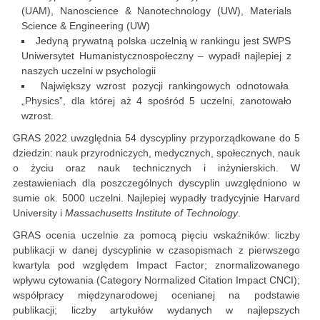
(UAM), Nanoscience & Nanotechnology (UW), Materials
Science & Engineering (UW)
Jedyną prywatną polska uczelnią w rankingu jest SWPS
Uniwersytet Humanistycznospołeczny – wypadł najlepiej z
naszych uczelni w psychologii
Największy wzrost pozycji rankingowych odnotowała
„Physics”, dla której aż 4 spośród 5 uczelni, zanotowało
wzrost.
GRAS 2022 uwzględnia 54 dyscypliny przyporządkowane do 5
dziedzin: nauk przyrodniczych, medycznych, społecznych, nauk
o życiu oraz nauk technicznych i inżynierskich. W
zestawieniach dla poszczególnych dyscyplin uwzględniono w
sumie ok. 5000 uczelni. Najlepiej wypadły tradycyjnie Harvard
University i
Massachusetts Institute of Technology
.
GRAS ocenia uczelnie za pomocą pięciu wskaźników: liczby
publikacji w danej dyscyplinie w czasopismach z pierwszego
kwartyla pod względem Impact Factor; znormalizowanego
wpływu cytowania (Category Normalized Citation Impact CNCI);
współpracy międzynarodowej ocenianej na podstawie
publikacji; liczby artykułów wydanych w najlepszych