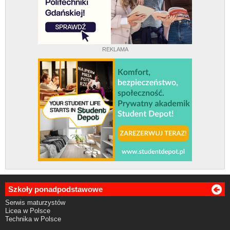
REKLAMA
Szkoły ponadpodstawowe
Serwis maturzystów
Licea w Polsce
Technika w Polsce