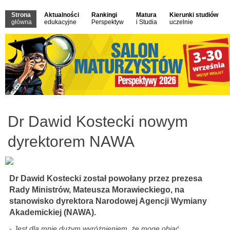
Strona
Aktualności
Rankingi
Matura
Kierunki studiów
główna
edukacyjne
Perspektyw
i Studia
uczelnie
Dr Dawid Kostecki nowym
dyrektorem NAWA
Dr Dawid Kostecki został powołany przez prezesa
Rady Ministrów, Mateusza Morawieckiego, na
stanowisko dyrektora Narodowej Agencji Wymiany
Akademickiej (NAWA).
-
Jest dla mnie dużym wyróżnieniem, że mogę objąć