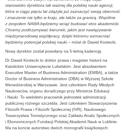
stanowisko dyrektora tak ważnej dla polskiej nauki agencji,
która w ciągu pięciu lat zdążyła już zaznaczyć swoją obecność
i znaczenie nie tylko w kraju, ale także za granicą. Wspólnie
z zespołem NAWA będziemy wciąż budować etos akademicki.
Chcemy podtrzymywać kierunek, jakim jest nawiązywanie
międzynarodowej współpracy, dzięki któremu wzmacniać
będziemy potencjał polskiej nauki
– mówi dr Dawid Kostecki.
Nowy dyrektor został powołany na 5-letnią kadencję.
Dr Dawid Kostecki to doktor prawa i magister historii na
Katolickim Uniwersytecie Lubelskim. Jest absolwentem
Executive Master of Business Administration (EMBA), a także
Doctor of Business Administration (DBA) w Wyższej Szkole
Menedżerskiej w Warszawie. Jest członkiem Rady Młodych
Naukowców, organu doradczego przy Ministrze Edukacji
i Nauki. To wieloletni pracownik jednostek administracji
publicznej różnego szczebla. Jest członkiem Stowarzyszenia
Filozofii Prawa i Filozofii Społecznej (IVR), Naukowego
Towarzystwa Tomistycznego oraz Zakładu Analiz Społecznych
i Ekonomicznych Fundacji Polskiej Akademii Nauk w Lublinie.
Ma na koncie autorstwo dwóch monografii książkowych: