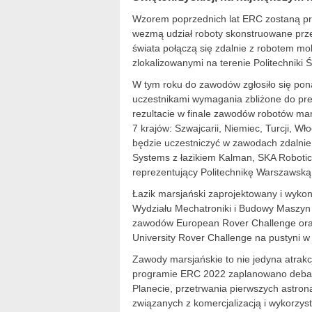
Wzorem poprzednich lat ERC zostaną pr
wezmą udział roboty skonstruowane przez
świata połączą się zdalnie z robotem m
zlokalizowanymi na terenie Politechniki Ś
W tym roku do zawodów zgłosiło się pona
uczestnikami wymagania zbliżone do pr
rezultacie w finale zawodów robotów ma
7 krajów: Szwajcarii, Niemiec, Turcji, Wł
będzie uczestniczyć w zawodach zdalnie.
Systems z łazikiem Kalman, SKA Robotics
reprezentujący Politechnikę Warszawską i
Łazik marsjański zaprojektowany i wyk
Wydziału Mechatroniki i Budowy Maszyn P
zawodów European Rover Challenge or
University Rover Challenge na pustyni w
Zawody marsjańskie to nie jedyna atrak
programie ERC 2022 zaplanowano debaty
Planecie, przetrwania pierwszych astro
związanych z komercjalizacją i wykorzys