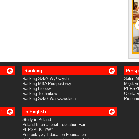
Rankingi
Persp
Ranking Szkół Wyższych
Salon 
Ranking MBA Perspektywy
Międzyn
Ranking Liceów
PERSP
Ranking Techników
Oferta 
Ranking Szkół Warszawskich
Prenume
y”
In English
Study in Poland
Poland International Education Fair
PERSPEKTYWY
Perspektywy Education Foundation