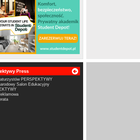
ektywy Press
Maturzystów PERSPEKTYWY
arodowy Salon Edukacyjny
EKTYWY
Reklamowa
rata