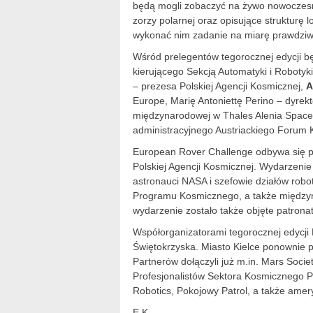
będą mogli zobaczyć na żywo nowoczesne
zorzy polarnej oraz opisujące strukturę l
wykonać nim zadanie na miarę prawdziwej
Wśród prelegentów tegorocznej edycji b
kierującego Sekcją Automatyki i Robotyk
– prezesa Polskiej Agencji Kosmicznej,
A
Europe, Marię Antoniettę Perino – dyrekto
międzynarodowej w Thales Alenia Space
administracyjnego Austriackiego Forum
European Rover Challenge odbywa się po
Polskiej Agencji Kosmicznej. Wydarzenie 
astronauci NASA i szefowie działów robot
Programu Kosmicznego, a także międzyn
wydarzenie zostało także objęte patron
Współorganizatorami tegorocznej edycji
Świętokrzyska. Miasto Kielce ponownie 
Partnerów dołączyli już m.in. Mars Soci
Profesjonalistów Sektora Kosmicznego PS
Robotics, Pokojowy Patrol, a także ame
E.K.