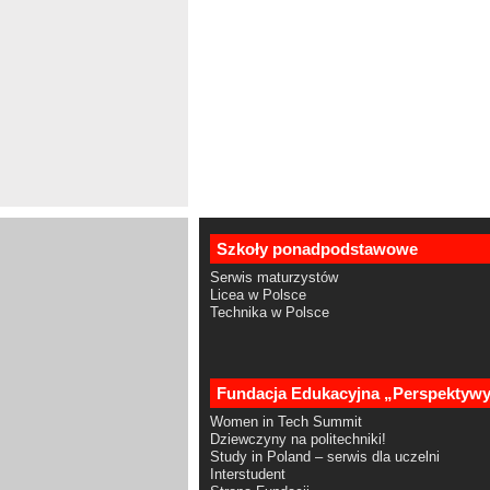
Szkoły ponadpodstawowe
Serwis maturzystów
Licea w Polsce
Technika w Polsce
Fundacja Edukacyjna „Perspektyw
Women in Tech Summit
Dziewczyny na politechniki!
Study in Poland – serwis dla uczelni
Interstudent