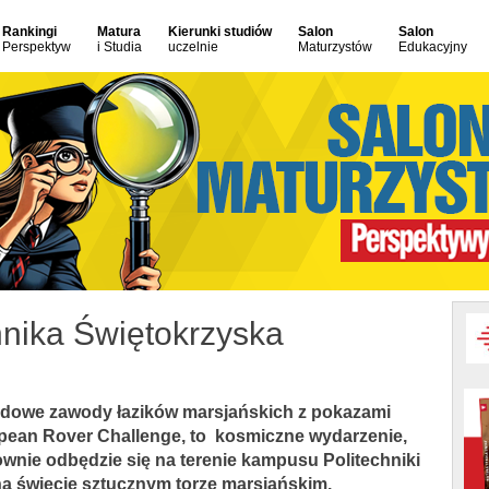
Rankingi
Matura
Kierunki studiów
Salon
Salon
Perspektyw
i Studia
uczelnie
Maturzystów
Edukacyjny
nika Świętokrzyska
odowe zawody łazików marsjańskich z pokazami
ean Rover Challenge, to kosmiczne wydarzenie,
ownie odbędzie się na terenie kampusu Politechniki
na świecie sztucznym torze marsjańskim.