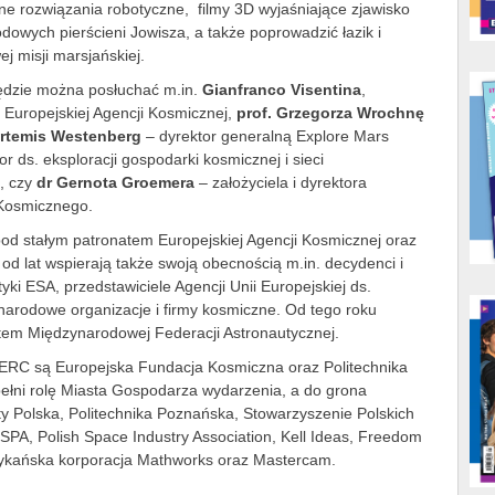
 rozwiązania robotyczne, filmy 3D wyjaśniające zjawisko
odowych pierścieni Jowisza, a także poprowadzić łazik i
 misji marsjańskiej.
ędzie można posłuchać m.in.
Gianfranco Visentina
,
i Europejskiej Agencji Kosmicznej,
prof. Grzegorza Wrochnę
rtemis Westenberg
– dyrektor generalną Explore Mars
r ds. eksploracji gospodarki kosmicznej i sieci
, czy
dr Gernota Groemera
– założyciela i dyrektora
 Kosmicznego.
d stałym patronatem Europejskiej Agencji Kosmicznej oraz
od lat wspierają także swoją obecnością m.in. decydenci i
yki ESA, przedstawiciele Agencji Unii Europejskiej ds.
arodowe organizacje i firmy kosmiczne. Od tego roku
atem Międzynarodowej Federacji Astronautycznej.
 ERC są Europejska Fundacja Kosmiczna oraz Politechnika
pełni rolę Miasta Gospodarza wydarzenia, a do grona
ety Polska, Politechnika Poznańska, Stowarzyszenie Polskich
PA, Polish Space Industry Association, Kell Ideas, Freedom
rykańska korporacja Mathworks oraz Mastercam.