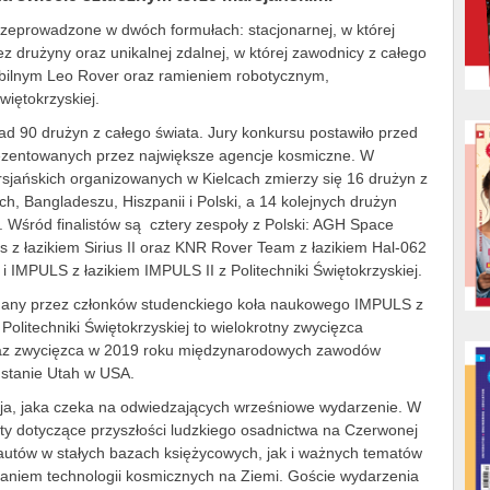
zeprowadzone w dwóch formułach: stacjonarnej, w której
 drużyny oraz unikalnej zdalnej, w której zawodnicy z całego
obilnym Leo Rover oraz ramieniem robotycznym,
więtokrzyskiej.
d 90 drużyn z całego świata. Jury konkursu postawiło przed
ezentowanych przez największe agencje kosmiczne. W
rsjańskich organizowanych w Kielcach zmierzy się 16 drużyn z
och, Bangladeszu, Hiszpanii i Polski, a 14 kolejnych drużyn
 Wśród finalistów są cztery zespoły z Polski: AGH Space
 z łazikiem Sirius II oraz KNR Rover Team z łazikiem Hal-062
 IMPULS z łazikiem IMPULS II z Politechniki Świętokrzyskiej.
onany przez członków studenckiego koła naukowego IMPULS z
olitechniki Świętokrzyskiej to wielokrotny zwycięzca
az zwycięzca w 2019 roku międzynarodowych zawodów
 stanie Utah w USA.
cja, jaka czeka na odwiedzających wrześniowe wydarzenie. W
 dotyczące przyszłości ludzkiego osadnictwa na Czerwonej
nautów w stałych bazach księżycowych, jak i ważnych tematów
taniem technologii kosmicznych na Ziemi. Goście wydarzenia