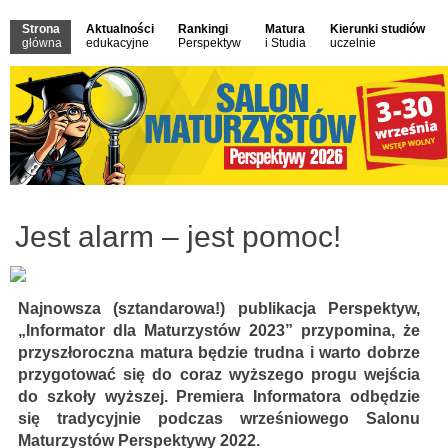
Strona
Aktualności
Rankingi
Matura
Kierunki studiów
główna
edukacyjne
Perspektyw
i Studia
uczelnie
Jest alarm – jest pomoc!
Najnowsza (sztandarowa!) publikacja Perspektyw,
„Informator dla Maturzystów 2023” przypomina, że
przyszłoroczna matura będzie trudna i warto dobrze
przygotować się do coraz wyższego progu wejścia
do szkoły wyższej. Premiera Informatora odbędzie
się tradycyjnie podczas wrześniowego Salonu
Maturzystów Perspektywy 2022.