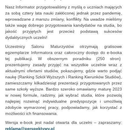
Nasz Informator przygotowaliśmy z myślą o uczniach mających
za sobą cztery lata nauki zakłóconej jednak przez pandemię,
wprowadzane z marszu zmiany, konflikty. Na uwadze mieliśmy
także wagę dobrego przygotowania kandydatów na studia, bo
jakość przyjętych jest przecież podstawą sukcesów
dydaktycznych uczelni!
Uczestnicy Salonu Maturzystów otrzymają gratisowe
egzemplarze Informatora oraz całoroczny dostęp do e-booka
tej publikacji. W obszernym poradniku (250 stron)
prezentujemy zasady przyjęć na wszystkie uczelnie wraz z
aktualnymi ofertami studiów, pokazujemy, gdzie warto podjąć
naukę (Ranking Szkół Wyższych i Ranking Kierunków Studiów),
zamieszczamy kilkadziesiąt prezentacji przygotowanych przez
same szkoły wyższe. Bardzo szeroko omawiamy maturę 2023
w nowej formule, radzimy, jak wybrać studia, które pozwolą
najlepiej rozwinąć indywidualne predyspozycje i umożliwią
zdobycie wymarzonej pracy, podpowiadamy, jak korzystać z
możliwości ich finansowania.
Wersja e-book jest nadal otwarta dla uczelni – zapraszamy:
reklama@perspektywy.pl