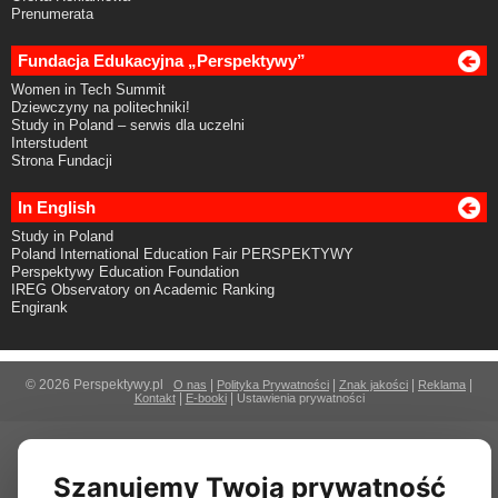
Prenumerata
Fundacja Edukacyjna „Perspektywy”
Women in Tech Summit
Dziewczyny na politechniki!
Study in Poland – serwis dla uczelni
Interstudent
Strona Fundacji
In English
Study in Poland
Poland International Education Fair PERSPEKTYWY
Perspektywy Education Foundation
IREG Observatory on Academic Ranking
Engirank
© 2026 Perspektywy.pl
|
|
|
|
O nas
Polityka Prywatności
Znak jakości
Reklama
|
|
Kontakt
E-booki
Ustawienia prywatności
Szanujemy Twoją prywatność