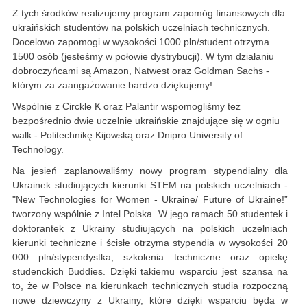
Z tych środków realizujemy program zapomóg finansowych dla
ukraińskich studentów na polskich uczelniach technicznych.
Docelowo zapomogi w wysokości 1000 pln/student otrzyma
1500 osób (jesteśmy w połowie dystrybucji). W tym działaniu
dobroczyńcami są Amazon, Natwest oraz Goldman Sachs -
którym za zaangażowanie bardzo dziękujemy!
Wspólnie z Circkle K oraz Palantir wspomogliśmy też
bezpośrednio dwie uczelnie ukraińskie znajdujące się w ogniu
walk - Politechnikę Kijowską oraz Dnipro University of
Technology.
Na jesień zaplanowaliśmy
nowy program stypendialny dla
Ukrainek studiujących kierunki STEM na polskich uczelniach -
"New Technologies for Women - Ukraine/ Future of Ukraine!”
tworzony wspólnie z Intel Polska. W jego ramach 50 studentek i
doktorantek z Ukrainy studiujących na polskich uczelniach
kierunki techniczne i ścisłe otrzyma stypendia w wysokości 20
000 pln/stypendystka, szkolenia techniczne oraz opiekę
studenckich Buddies. Dzięki takiemu wsparciu jest szansa na
to, że w Polsce na kierunkach technicznych studia rozpoczną
nowe dziewczyny z Ukrainy, które dzięki wsparciu będa w