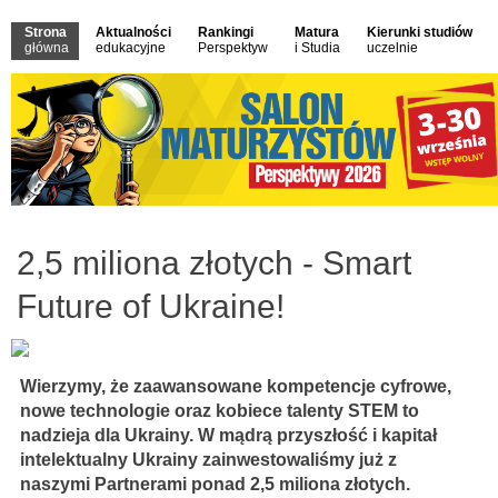
Strona
Aktualności
Rankingi
Matura
Kierunki studiów
główna
edukacyjne
Perspektyw
i Studia
uczelnie
2,5 miliona złotych - Smart
Future of Ukraine!
Wierzymy, że zaawansowane kompetencje cyfrowe,
nowe technologie oraz kobiece talenty STEM to
nadzieja dla Ukrainy. W mądrą przyszłość i kapitał
intelektualny Ukrainy zainwestowaliśmy już z
naszymi Partnerami ponad 2,5 miliona złotych.