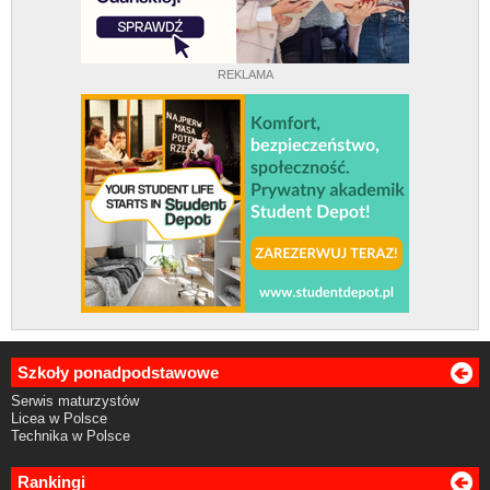
REKLAMA
Szkoły ponadpodstawowe
Serwis maturzystów
Licea w Polsce
Technika w Polsce
Rankingi