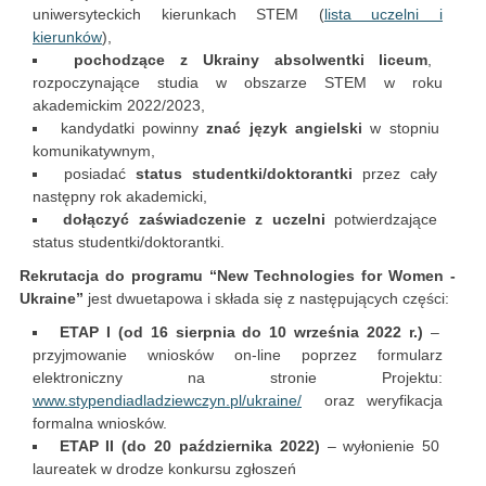
uniwersyteckich kierunkach STEM (
lista uczelni i
kierunków
),
pochodzące z Ukrainy absolwentki liceum
,
rozpoczynające studia w obszarze STEM w roku
akademickim 2022/2023,
kandydatki powinny
znać język angielski
w stopniu
komunikatywnym,
posiadać
status studentki/doktorantki
przez cały
następny rok akademicki,
dołączyć zaświadczenie z uczelni
potwierdzające
status studentki/doktorantki.
Rekrutacja do programu “New Technologies for Women -
Ukraine”
jest dwuetapowa i składa się z następujących części:
ETAP I (od 16 sierpnia do 10 września 2022 r.)
–
przyjmowanie wniosków on-line poprzez formularz
elektroniczny na stronie Projektu:
www.stypendiadladziewczyn.pl/ukraine/
oraz weryfikacja
formalna wniosków.
ETAP II (do 20 października 2022)
– wyłonienie 50
laureatek w drodze konkursu zgłoszeń