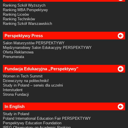
Ranking Szkół Wyższych
Ranking MBA Perspektywy
Ranking Liceów
Ranking Techników
Ranking Szkół Warszawskich
Perspektywy Press
Salon Maturzystów PERSPEKTYWY
Międzynarodowy Salon Edukacyjny PERSPEKTYWY
Oferta Reklamowa
Prenumerata
Fundacja Edukacyjna „Perspektywy”
Women in Tech Summit
Dziewczyny na politechniki!
Study in Poland – serwis dla uczelni
Interstudent
Strona Fundacji
In English
Study in Poland
Poland International Education Fair PERSPEKTYWY
Perspektywy Education Foundation
IREG Observatory on Academic Ranking