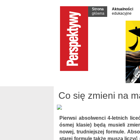
Strona
Aktualności
główna
edukacyjne
Co się zmieni na m
Pierwsi absolwenci 4-letnich lic
ósmej klasie) będą musieli zmi
nowej, trudniejszej formule. Ab
starej formule także muszą liczyć 