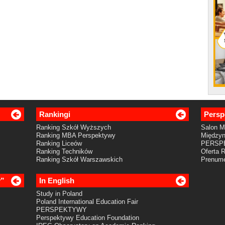
Rankingi
Persp
Ranking Szkół Wyższych
Salon 
Ranking MBA Perspektywy
Międzyn
Ranking Liceów
PERSP
Ranking Techników
Oferta 
Ranking Szkół Warszawskich
Prenume
y”
In English
Study in Poland
Poland International Education Fair
PERSPEKTYWY
Perspektywy Education Foundation