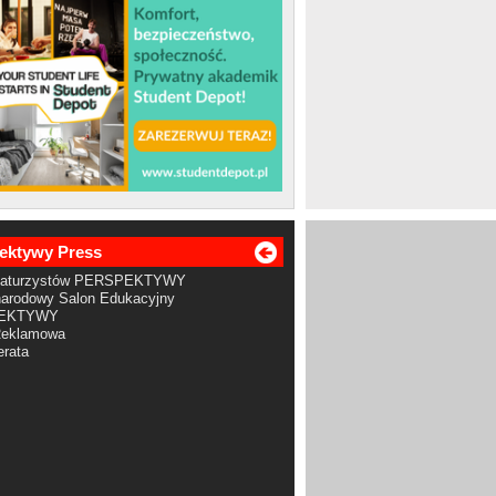
ektywy Press
Maturzystów PERSPEKTYWY
arodowy Salon Edukacyjny
EKTYWY
Reklamowa
rata