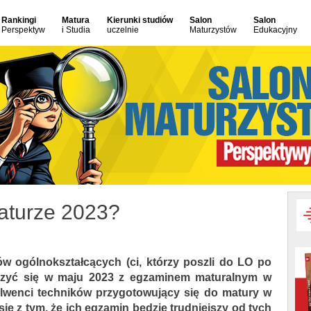
Rankingi
Matura
Kierunki studiów
Salon
Salon
Perspektyw
i Studia
uczelnie
Maturzystów
Edukacyjny
aturze 2023?
eów ogólnokształcących (ci, którzy poszli do LO po
erzyć się w maju 2023 z egzaminem maturalnym w
solwenci techników przygotowujący się do matury w
się z tym, że ich egzamin będzie trudniejszy od tych