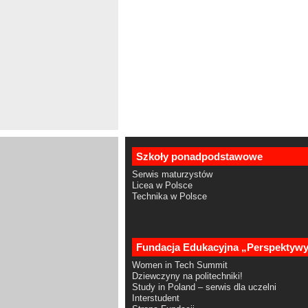
Szkoły ponadpodstawowe
Serwis maturzystów
Licea w Polsce
Technika w Polsce
Fundacja Edukacyjna „Perspektyw
Women in Tech Summit
Dziewczyny na politechniki!
Study in Poland – serwis dla uczelni
Interstudent