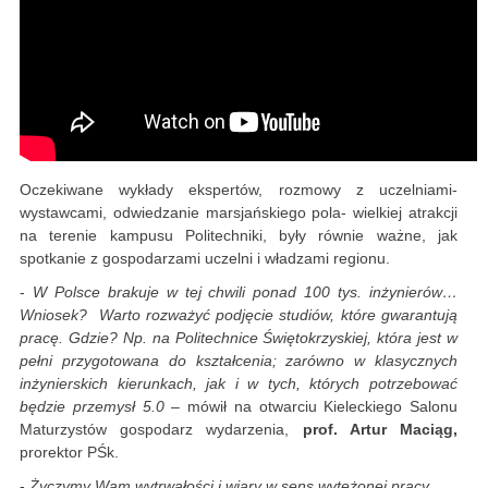
Oczekiwane wykłady ekspertów, rozmowy z uczelniami-
wystawcami, odwiedzanie marsjańskiego pola- wielkiej atrakcji
na terenie kampusu Politechniki, były równie ważne, jak
spotkanie z gospodarzami uczelni i władzami regionu.
-
W Polsce brakuje w tej chwili ponad 100 tys. inżynierów…
Wniosek? Warto rozważyć podjęcie studiów, które gwarantują
pracę. Gdzie? Np. na Politechnice Świętokrzyskiej, która jest w
pełni przygotowana do kształcenia; zarówno w klasycznych
inżynierskich kierunkach, jak i w tych, których potrzebować
będzie przemysł 5.0
– mówił na otwarciu Kieleckiego Salonu
Maturzystów gospodarz wydarzenia,
prof. Artur Maciąg,
prorektor PŚk.
-
Życzymy Wam wytrwałości i wiary w sens wytężonej pracy