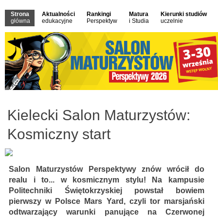
Strona
Aktualności
Rankingi
Matura
Kierunki studiów
główna
edukacyjne
Perspektyw
i Studia
uczelnie
Kielecki Salon Maturzystów:
Kosmiczny start
Salon Maturzystów Perspektywy znów wrócił do
realu i to... w kosmicznym stylu! Na kampusie
Politechniki Świętokrzyskiej powstał bowiem
pierwszy w Polsce Mars Yard, czyli tor marsjański
odtwarzający warunki panujące na Czerwonej