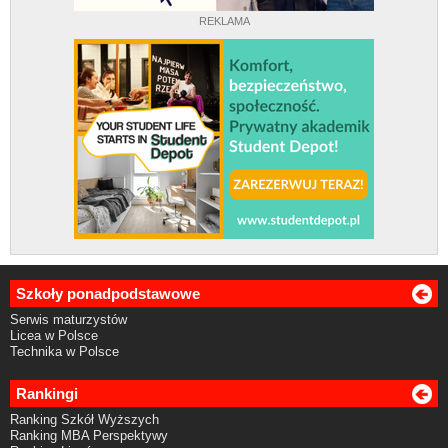
REKLAMA
Szkoły ponadpodstawowe
Serwis maturzystów
Licea w Polsce
Technika w Polsce
Rankingi
Ranking Szkół Wyższych
Ranking MBA Perspektywy