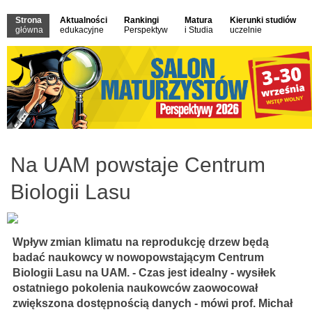
Strona
Aktualności
Rankingi
Matura
Kierunki studiów
główna
edukacyjne
Perspektyw
i Studia
uczelnie
Na UAM powstaje Centrum
Biologii Lasu
Wpływ zmian klimatu na reprodukcję drzew będą
badać naukowcy w nowopowstającym Centrum
Biologii Lasu na UAM. - Czas jest idealny - wysiłek
ostatniego pokolenia naukowców zaowocował
zwiększona dostępnością danych - mówi prof. Michał