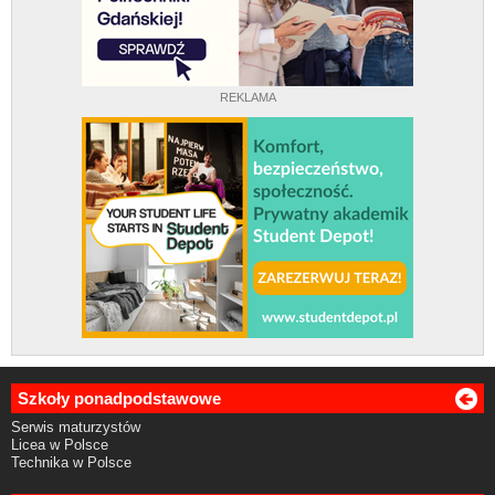
REKLAMA
Szkoły ponadpodstawowe
Serwis maturzystów
Licea w Polsce
Technika w Polsce