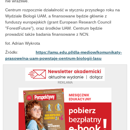
nie wrażliwe.
Centrum rozpocznie działalność w styczniu przyszłego roku na
Wydziale Biologii UAM, a finansowane będzie głównie z
funduszy europejskich (grant European Research Council
"ForestFuture"), oraz środków UAM. Centrum będzie
prowadzić także badania finansowane z NCN.
fot. Adrian Wykrota
Źródło:
https://amu.edu.pl/dla-mediow/komunikaty-
prasowe/na-uam-powstaje-centrum-biologii-lasu
REKLAMA