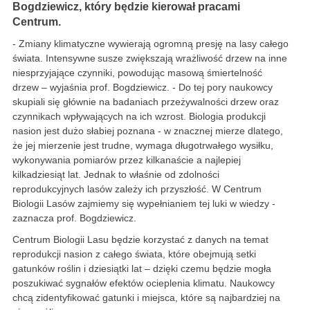
Bogdziewicz, który będzie kierował pracami
Centrum.
- Zmiany klimatyczne wywierają ogromną presję na lasy całego
świata. Intensywne susze zwiększają wrażliwość drzew na inne
niesprzyjające czynniki, powodując masową śmiertelność
drzew – wyjaśnia prof. Bogdziewicz. - Do tej pory naukowcy
skupiali się głównie na badaniach przeżywalności drzew oraz
czynnikach wpływających na ich wzrost. Biologia produkcji
nasion jest dużo słabiej poznana - w znacznej mierze dlatego,
że jej mierzenie jest trudne, wymaga długotrwałego wysiłku,
wykonywania pomiarów przez kilkanaście a najlepiej
kilkadziesiąt lat. Jednak to właśnie od zdolności
reprodukcyjnych lasów zależy ich przyszłość. W Centrum
Biologii Lasów zajmiemy się wypełnianiem tej luki w wiedzy -
zaznacza prof. Bogdziewicz.
Centrum Biologii Lasu będzie korzystać z danych na temat
reprodukcji nasion z całego świata, które obejmują setki
gatunków roślin i dziesiątki lat – dzięki czemu będzie mogła
poszukiwać sygnałów efektów ocieplenia klimatu. Naukowcy
chcą zidentyfikować gatunki i miejsca, które są najbardziej na