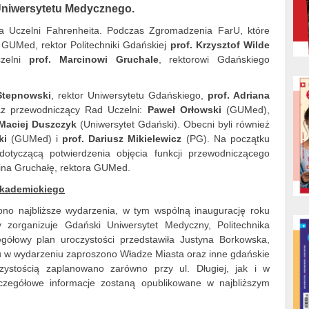
Uniwersytetu Medycznego.
la Uczelni Fahrenheita. Podczas Zgromadzenia FarU, które
u GUMed, rektor Politechniki Gdańskiej
prof. Krzysztof Wilde
czelni
prof. Marcinowi Gruchale
, rektorowi Gdańskiego
 Stepnowski
, rektor Uniwersytetu Gdańskiego,
prof. Adriana
az przewodniczący Rad Uczelni:
Paweł Orłowski
(GUMed),
Maciej Duszczyk
(Uniwersytet Gdański). Obecni byli również
ki
(GUMed) i
prof. Dariusz Mikielewicz
(PG). Na początku
dotyczącą potwierdzenia objęcia funkcji przewodniczącego
ina Gruchałę, rektora GUMed.
akademickiego
ono najbliższe wydarzenia, w tym wspólną inaugurację roku
 zorganizuje Gdański Uniwersytet Medyczny, Politechnika
gółowy plan uroczystości przedstawiła Justyna Borkowska,
łu w wydarzeniu zaproszono Władze Miasta oraz inne gdańskie
zystością zaplanowano zarówno przy ul. Długiej, jak i w
czegółowe informacje zostaną opublikowane w najbliższym