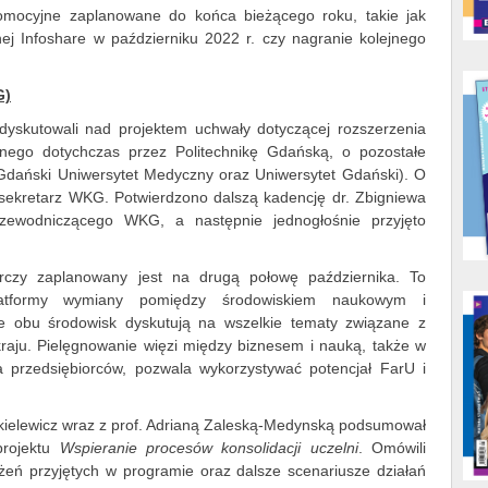
omocyjne zaplanowane do końca bieżącego roku, takie jak
nej Infoshare w październiku 2022 r. czy nagranie kolejnego
G)
 dyskutowali nad projektem uchwały dotyczącej rozszerzenia
ego dotychczas przez Politechnikę Gdańską, o pozostałe
(Gdański Uniwersytet Medyczny oraz Uniwersytet Gdański). O
sekretarz WKG. Potwierdzono dalszą kadencję dr. Zbigniewa
rzewodniczącego WKG, a następnie jednogłośnie przyjęto
rczy zaplanowany jest na drugą połowę października. To
platformy wymiany pomiędzy środowiskiem naukowym i
e obu środowisk dyskutują na wszelkie tematy związane z
aju. Pielęgnowanie więzi między biznesem i nauką, także w
a przedsiębiorców, pozwala wykorzystywać potencjał FarU i
ikielewicz wraz z prof. Adrianą Zaleską-Medynską podsumował
projektu
Wspieranie procesów konsolidacji uczelni
. Omówili
łożeń przyjętych w programie oraz dalsze scenariusze działań