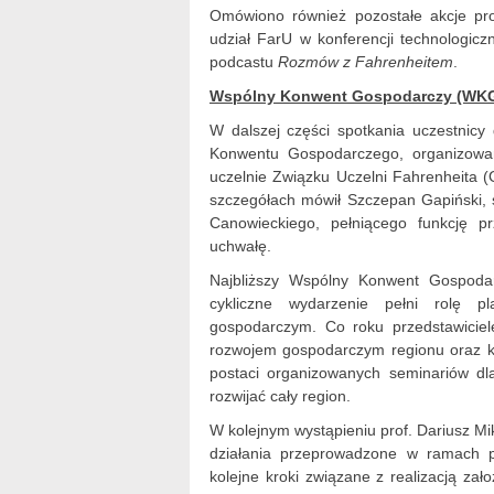
Omówiono również pozostałe akcje pr
udział FarU w konferencji technologicz
podcastu
Rozmów z Fahrenheitem
.
Wspólny Konwent Gospodarczy (WK
W dalszej części spotkania uczestnicy
Konwentu Gospodarczego, organizowan
uczelnie Związku Uczelni Fahrenheita 
szczegółach mówił Szczepan Gapiński, 
Canowieckiego, pełniącego funkcję p
uchwałę.
Najbliższy Wspólny Konwent Gospoda
cykliczne wydarzenie pełni rolę 
gospodarczym. Co roku przedstawiciel
rozwojem gospodarczym regionu oraz kr
postaci organizowanych seminariów dl
rozwijać cały region.
W kolejnym wystąpieniu prof. Dariusz M
działania przeprowadzone w ramach 
kolejne kroki związane z realizacją za