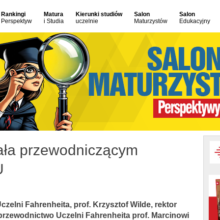
Rankingi
Matura
Kierunki studiów
Salon
Salon
Perspektyw
i Studia
uczelnie
Maturzystów
Edukacyjny
hała przewodniczącym
U
elni Fahrenheita, prof. Krzysztof Wilde, rektor
 przewodnictwo Uczelni Fahrenheita prof. Marcinowi