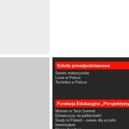
Szkoły ponadpodstawowe
Serwis maturzystów
Licea w Polsce
Technika w Polsce
Fundacja Edukacyjna „Perspektyw
Women in Tech Summit
Dziewczyny na politechniki!
Study in Poland – serwis dla uczelni
Interstudent