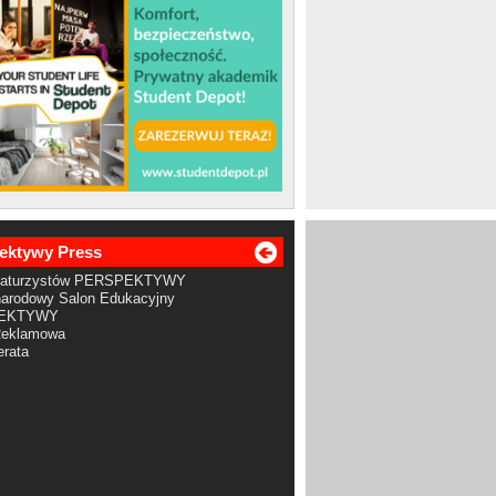
ektywy Press
Maturzystów PERSPEKTYWY
arodowy Salon Edukacyjny
EKTYWY
Reklamowa
rata