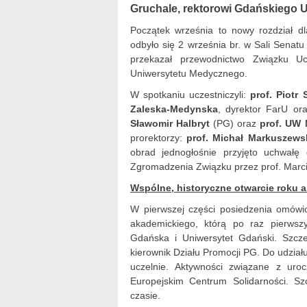
Gruchale, rektorowi Gdańskiego 
Początek września to nowy rozdział d
odbyło się 2 września br. w Sali Senat
przekazał przewodnictwo Związku U
Uniwersytetu Medycznego.
W spotkaniu uczestniczyli:
prof. Piotr
Zaleska-Medynska
, dyrektor FarU or
Sławomir Halbryt
(PG) oraz
prof. UW 
prorektorzy:
prof. Michał Markuszews
obrad jednogłośnie przyjęto uchwałę 
Zgromadzenia Związku przez prof. Marc
Wspólne, historyczne otwarcie roku 
W pierwszej części posiedzenia omówi
akademickiego, którą po raz pierwszy
Gdańska i Uniwersytet Gdański. Szcze
kierownik Działu Promocji PG. Do udzia
uczelnie. Aktywności związane z uroc
Europejskim Centrum Solidarności. Sz
czasie.