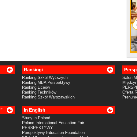
Rankingi
Persp
Ranking Szkół Wyższych
Salon 
Ranking MBA Perspektywy
Międzyn
Ranking Liceów
PERSP
Ranking Techników
Oferta 
Ranking Szkół Warszawskich
Prenume
y”
In English
Study in Poland
Poland International Education Fair
PERSPEKTYWY
Perspektywy Education Foundation