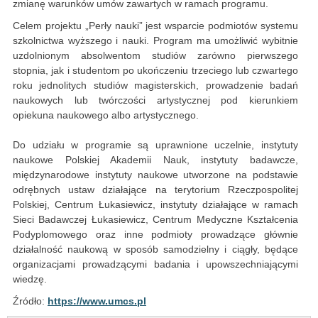
zmianę warunków umów zawartych w ramach programu.
Celem projektu „Perły nauki” jest wsparcie podmiotów systemu
szkolnictwa wyższego i nauki. Program ma umożliwić wybitnie
uzdolnionym absolwentom studiów zarówno pierwszego
stopnia, jak i studentom po ukończeniu trzeciego lub czwartego
roku jednolitych studiów magisterskich, prowadzenie badań
naukowych lub twórczości artystycznej pod kierunkiem
opiekuna naukowego albo artystycznego.
Do udziału w programie są uprawnione uczelnie, instytuty
naukowe Polskiej Akademii Nauk, instytuty badawcze,
międzynarodowe instytuty naukowe utworzone na podstawie
odrębnych ustaw działające na terytorium Rzeczpospolitej
Polskiej, Centrum Łukasiewicz, instytuty działające w ramach
Sieci Badawczej Łukasiewicz, Centrum Medyczne Kształcenia
Podyplomowego oraz inne podmioty prowadzące głównie
działalność naukową w sposób samodzielny i ciągły, będące
organizacjami prowadzącymi badania i upowszechniającymi
wiedzę.
Źródło:
https://www.umcs.pl