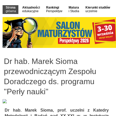
Strona
Aktualności
Rankingi
Matura
Kierunki studiów
główna
edukacyjne
Perspektyw
i Studia
uczelnie
Dr hab. Marek Sioma
przewodniczącym Zespołu
Doradczego ds. programu
"Perły nauki"
Dr hab. Marek Sioma, prof. uczelni z Katedry
Metodologii i Badań nad XX-XXI w. w Instytucie