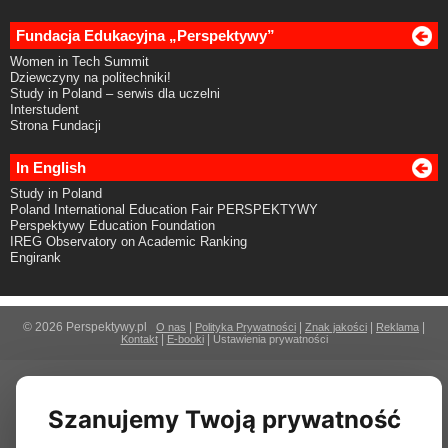
Fundacja Edukacyjna „Perspektywy”
Women in Tech Summit
Dziewczyny na politechniki!
Study in Poland – serwis dla uczelni
Interstudent
Strona Fundacji
In English
Study in Poland
Poland International Education Fair PERSPEKTYWY
Perspektywy Education Foundation
IREG Observatory on Academic Ranking
Engirank
© 2026 Perspektywy.pl
|
|
|
|
O nas
Polityka Prywatności
Znak jakości
Reklama
|
|
Kontakt
E-booki
Ustawienia prywatności
Szanujemy Twoją prywatność