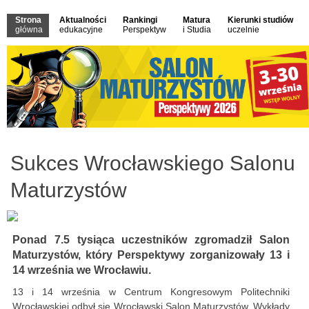
Strona
Aktualności
Rankingi
Matura
Kierunki studiów
główna
edukacyjne
Perspektyw
i Studia
uczelnie
Sukces Wrocławskiego Salonu
Maturzystów
Ponad 7.5 tysiąca uczestników zgromadził Salon
Maturzystów, który Perspektywy zorganizowały 13 i
14 września we Wrocławiu.
13 i 14 września w Centrum Kongresowym Politechniki
Wrocławskiej odbył się Wrocławski Salon Maturzystów. Wykłady