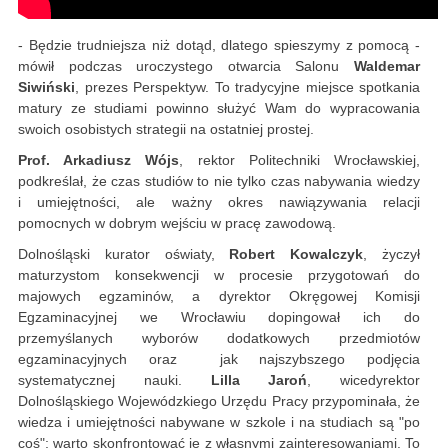
- Będzie trudniejsza niż dotąd, dlatego spieszymy z pomocą -
mówił podczas uroczystego otwarcia Salonu
Waldemar
Siwiński
, prezes Perspektyw. To tradycyjne miejsce spotkania
matury ze studiami powinno służyć Wam do wypracowania
swoich osobistych strategii na ostatniej prostej.
Prof. Arkadiusz Wójs
, rektor Politechniki Wrocławskiej,
podkreślał, że czas studiów to nie tylko czas nabywania wiedzy
i umiejętności, ale ważny okres nawiązywania relacji
pomocnych w dobrym wejściu w pracę zawodową.
Dolnośląski kurator oświaty,
Robert Kowalczyk
, życzył
maturzystom konsekwencji w procesie przygotowań do
majowych egzaminów, a dyrektor Okręgowej Komisji
Egzaminacyjnej we Wrocławiu dopingował ich do
przemyślanych wyborów dodatkowych przedmiotów
egzaminacyjnych oraz jak najszybszego podjęcia
systematycznej nauki.
Lilla Jaroń
, wicedyrektor
Dolnośląskiego Wojewódzkiego Urzędu Pracy przypominała, że
wiedza i umiejętności nabywane w szkole i na studiach są "po
coś"; warto skonfrontować je z własnymi zainteresowaniami. To