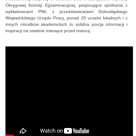
Okręgowej Komisji Egzaminacyjnej, pasjonujące spotkania z
wykładowcami PWr, z przedstawicielami Dolnośląskiego
Wojewódzkiego Urzędu Pracy, ponad 20 uczelni lokalnych i z
innych ośrodków akademickich to solidna porcja informacji i
inspiracji na ostatnie miesiące przed maturą.
.