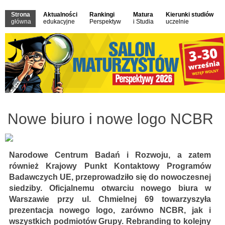
Strona
Aktualności
Rankingi
Matura
Kierunki studiów
główna
edukacyjne
Perspektyw
i Studia
uczelnie
Nowe biuro i nowe logo NCBR
Narodowe Centrum Badań i Rozwoju, a zatem
również Krajowy Punkt Kontaktowy Programów
Badawczych UE, przeprowadziło się do nowoczesnej
siedziby. Oficjalnemu otwarciu nowego biura w
Warszawie przy ul. Chmielnej 69 towarzyszyła
prezentacja nowego logo, zarówno NCBR, jak i
wszystkich podmiotów Grupy. Rebranding to kolejny