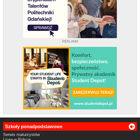
REKLAMA
Szkoły ponadpodstawowe
Serwis maturzystów
Licea w Polsce