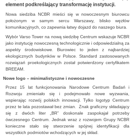
element podkreślający transformację instytucji.
Nowa siedziba NCBR mieści się w nowoczesnym biurowcu
położonym w samym sercu Warszawy, blisko węzłów
komunikacyjnych, co zapewnia łatwy dojazd do naszego biura.
Wybór Varso Tower na nową siedzibę Centrum wskazuje NCBR
jako instytucję nowoczesną technologicznie i odpowiedzialną za
aspekty środowiskowe. Biurowiec to jeden z najbardziej
ekologicznych budynków w Polsce. Standard zastosowanych
rozwiązań proekologicznych został potwierdzony certyfikatem
BREEAM.
Nowe logo – minimalistyczne i nowoczesne
Przez 15 lat funkcjonowania Narodowe Centrum Badań i
Rozwoju zmieniało się i podejmowało nowe wyzwania,
wspierając rozwój polskich innowacji. Tylko logotyp Centrum
przez te lata pozostawał bez zmian. Znak graficzny składający
się z dwóch liter „BR” doskonale zaspokajał potrzeby
ówczesnego Centrum. Jednak wraz z rozwojem Grupy NCBR
konieczne stało się stworzenie spójnej identyfikacji dla
wszystkich podmiotów wchodzących w jej skład.