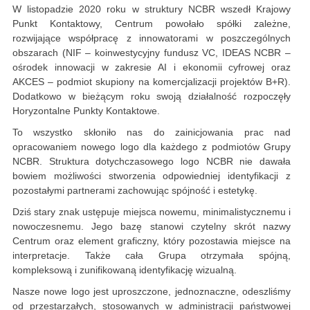
W listopadzie 2020 roku w struktury NCBR wszedł Krajowy
Punkt Kontaktowy, Centrum powołało spółki zależne,
rozwijające współpracę z innowatorami w poszczególnych
obszarach (NIF – koinwestycyjny fundusz VC, IDEAS NCBR –
ośrodek innowacji w zakresie AI i ekonomii cyfrowej oraz
AKCES – podmiot skupiony na komercjalizacji projektów B+R).
Dodatkowo w bieżącym roku swoją działalność rozpoczęły
Horyzontalne Punkty Kontaktowe.
To wszystko skłoniło nas do zainicjowania prac nad
opracowaniem nowego logo dla każdego z podmiotów Grupy
NCBR. Struktura dotychczasowego logo NCBR nie dawała
bowiem możliwości stworzenia odpowiedniej identyfikacji z
pozostałymi partnerami zachowując spójność i estetykę.
Dziś stary znak ustępuje miejsca nowemu, minimalistycznemu i
nowoczesnemu. Jego bazę stanowi czytelny skrót nazwy
Centrum oraz element graficzny, który pozostawia miejsce na
interpretacje. Także cała Grupa otrzymała spójną,
kompleksową i zunifikowaną identyfikację wizualną.
Nasze nowe logo jest uproszczone, jednoznaczne, odeszliśmy
od przestarzałych, stosowanych w administracji państwowej