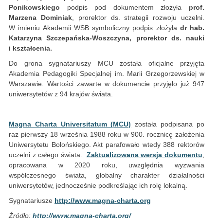
Ponikowskiego
podpis pod dokumentem złożyła
prof.
Marzena Dominiak
, prorektor ds. strategii rozwoju uczelni.
W imieniu Akademii WSB symboliczny podpis złożyła
dr hab.
Katarzyna Szczepańska-Woszczyna, prorektor ds. nauki
i kształcenia.
Do grona sygnatariuszy MCU została oficjalne przyjęta
Akademia Pedagogiki Specjalnej im. Marii Grzegorzewskiej w
Warszawie. Wartości zawarte w dokumencie przyjęło już 947
uniwersytetów z 94 krajów świata.
Magna Charta Universitatum (MCU)
została podpisana po
raz pierwszy 18 września 1988 roku w 900. rocznicę założenia
Uniwersytetu Bolońskiego. Akt parafowało wtedy 388 rektorów
uczelni z całego świata.
Zaktualizowana wersja dokumentu
,
opracowana w 2020 roku, uwzględnia wyzwania
współczesnego świata, globalny charakter działalności
uniwersytetów, jednocześnie podkreślając ich rolę lokalną.
Sygnatariusze
http://www.magna-charta.org
Źródło:
http://www.magna-charta.org/