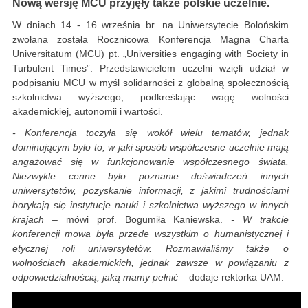
Nową wersję MCU przyjęły także polskie uczelnie.
W dniach 14 - 16 września br. na Uniwersytecie Bolońskim
zwołana została Rocznicowa Konferencja Magna Charta
Universitatum (MCU) pt. „Universities engaging with Society in
Turbulent Times”. Przedstawicielem uczelni wzięli udział w
podpisaniu MCU w myśl solidarności z globalną społecznością
szkolnictwa wyższego, podkreślając wagę wolności
akademickiej, autonomii i wartości.
- Konferencja toczyła się wokół wielu tematów, jednak
dominującym było to, w jaki sposób współczesne uczelnie mają
angażować się w funkcjonowanie współczesnego świata.
Niezwykle cenne było poznanie doświadczeń innych
uniwersytetów, pozyskanie informacji, z jakimi trudnościami
borykają się instytucje nauki i szkolnictwa wyższego w innych
krajach –
mówi prof. Bogumiła Kaniewska.
- W trakcie
konferencji mowa była przede wszystkim o humanistycznej i
etycznej roli uniwersytetów. Rozmawialiśmy także o
wolnościach akademickich, jednak zawsze w powiązaniu z
odpowiedzialnością, jaką mamy pełnić –
dodaje rektorka UAM.