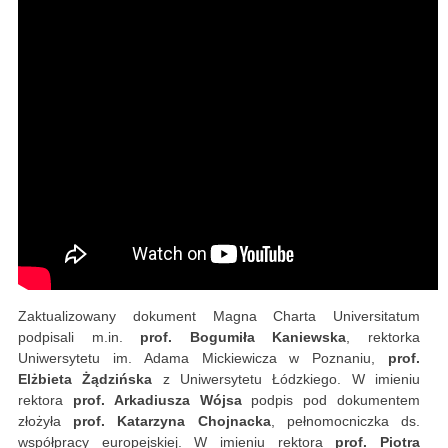
Zaktualizowany dokument Magna Charta Universitatum
podpisali m.in.
prof. Bogumiła Kaniewska
, rektorka
Uniwersytetu im. Adama Mickiewicza w Poznaniu,
prof.
Elżbieta Żądzińska
z Uniwersytetu Łódzkiego. W imieniu
rektora
prof. Arkadiusza Wójsa
podpis pod dokumentem
złożyła
prof. Katarzyna Chojnacka
, pełnomocniczka ds.
współpracy europejskiej. W imieniu rektora
prof. Piotra