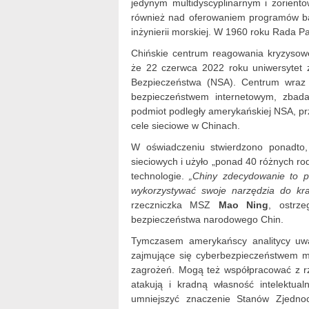
jedynym multidyscyplinarnym i zorien
również nad oferowaniem programów bada
inżynierii morskiej. W 1960 roku Rada P
Chińskie centrum reagowania kryzysow
że 22 czerwca 2022 roku uniwersytet 
Bezpieczeństwa (NSA). Centrum wraz 
bezpieczeństwem internetowym, zbada
podmiot podległy amerykańskiej NSA, prz
cele sieciowe w Chinach.
W oświadczeniu stwierdzono ponadto, 
sieciowych i użyło „ponad 40 różnych r
technologie.
„Chiny zdecydowanie to po
wykorzystywać swoje narzędzia do kra
rzeczniczka MSZ
Mao Ning
, ostrze
bezpieczeństwa narodowego Chin.
Tymczasem amerykańscy analitycy uwa
zajmujące się cyberbezpieczeństwem m
zagrożeń. Mogą też współpracować z r
atakują i kradną własność intelektua
umniejszyć znaczenie Stanów Zjedno