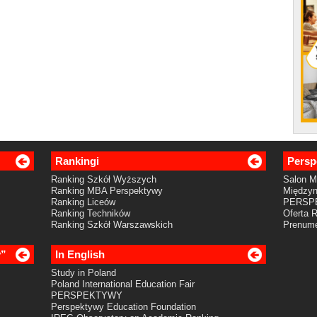
Rankingi
Persp
Ranking Szkół Wyższych
Salon 
Ranking MBA Perspektywy
Międzyn
Ranking Liceów
PERSP
Ranking Techników
Oferta 
Ranking Szkół Warszawskich
Prenume
y”
In English
Study in Poland
Poland International Education Fair
PERSPEKTYWY
Perspektywy Education Foundation