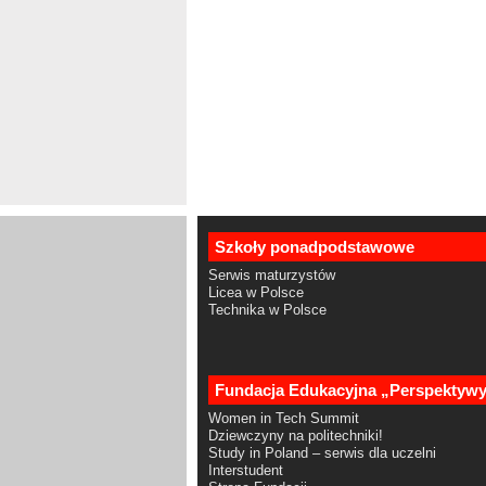
Szkoły ponadpodstawowe
Serwis maturzystów
Licea w Polsce
Technika w Polsce
Fundacja Edukacyjna „Perspektyw
Women in Tech Summit
Dziewczyny na politechniki!
Study in Poland – serwis dla uczelni
Interstudent