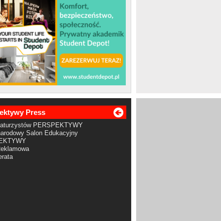
ektywy Press
Maturzystów PERSPEKTYWY
arodowy Salon Edukacyjny
EKTYWY
Reklamowa
rata