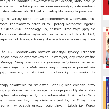
towanym na badania uniwersytetem w Chinach, który pracuje
wczych i edukacji w dziedzinie aeronautyki, astronautyki i
aństwa zatwierdziła NPU jako uczelnię kluczową dla państwa.
ego na wirusy komputerowe poinformowało w oświadczeniu,
został zaatakowany przez Biuro Operacji Narodowej Agencji
z Qihoo 360 Technology Co, chińską firmą zajmującą się
ło sprawę. Analiza wykazała, że w ostatnich latach TAO,
eprowadził dziesiątki tysięcy złośliwych ataków sieciowych na
że TAO kontrolowało również dziesiątki tysięcy urządzeń
odzajów broni do cyberataków na uniwersytet, aby kraść ważne
tępiają.
Stany Zjednoczone powinny natychmiast przestać
dzieży tajemnic i atakowania innych krajów –
powiedziała
gając również, że działania te stanowią zagrożenie dla
żają oskarżenia za śmieszne. Według nich chińskie firmy
ogą próbować zwrócić uwagę na swoje produkty do analizy
ządem, aby odeprzeć tym sposobem ataki USA, że to Chiny
lną. Innym możliwym wyjaśnieniem jest to, że Chiny chcą
czonych w oczach graczy regionalnych, takich jak Korea