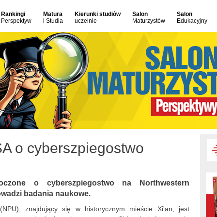
Rankingi
Matura
Kierunki studiów
Salon
Salon
Perspektyw
i Studia
uczelnie
Maturzystów
Edukacyjny
SA o cyberszpiegostwo
oczone o cyberszpiegostwo na Northwestern
rowadzi badania naukowe.
 (NPU), znajdujący się w historycznym mieście Xi'an, jest