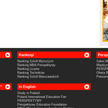
Rankingi
Persp
Ranking Szkół Wyższych
Salon 
Ranking MBA Perspektywy
Międzyn
Ranking Liceów
PERSP
Ranking Techników
Oferta 
Ranking Szkół Warszawskich
Prenume
y”
In English
Study in Poland
Poland International Education Fair
PERSPEKTYWY
Perspektywy Education Foundation