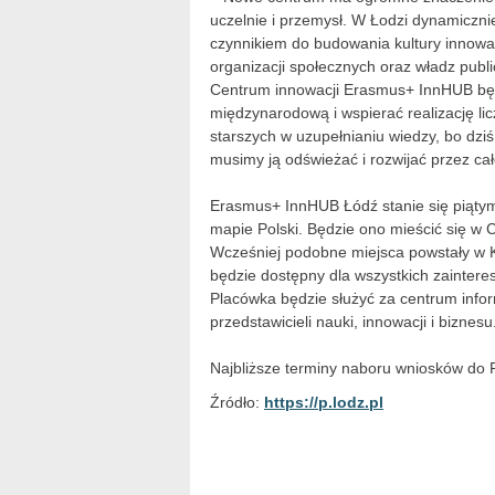
uczelnie i przemysł. W Łodzi dynamiczni
czynnikiem do budowania kultury innowacji
organizacji społecznych oraz władz publi
Centrum innowacji Erasmus+ InnHUB będ
międzynarodową i wspierać realizację li
starszych w uzupełnianiu wiedzy, bo dziś
musimy ją odświeżać i rozwijać przez ca
Erasmus+ InnHUB Łódź stanie się piąt
mapie Polski. Będzie ono mieścić się w 
Wcześniej podobne miejsca powstały w K
będzie dostępny dla wszystkich zainteres
Placówka będzie służyć za centrum infor
przedstawicieli nauki, innowacji i biznesu
Najbliższe terminy naboru wniosków do
Źródło:
https://p.lodz.pl