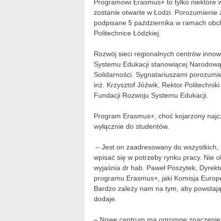
Programowi Erasmus+ to tylko niektóre w
zostanie otwarte w Łodzi. Porozumieni
podpisane 5 października w ramach obch
Politechnice Łódzkiej.
Rozwój sieci regionalnych centrów innow
Systemu Edukacji stanowiącej Narodową
Solidarności. Sygnatariuszami porozumi
inż. Krzysztof Jóźwik, Rektor Politechni
Fundacji Rozwoju Systemu Edukacji.
Program Erasmus+, choć kojarzony najcz
wyłącznie do studentów.
– Jest on zaadresowany do wszystkich, 
wpisać się w potrzeby rynku pracy. Nie o
wyjaśnia dr hab. Paweł Poszytek, Dyrek
programu Erasmus+, jaki Komisja Europe
Bardzo zależy nam na tym, aby powstając
dodaje.
– Nowe centrum ma ogromne znaczenie 