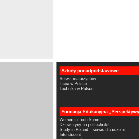
Szkoły ponadpodstawowe
Serwis maturzystów
Licea w Polsce
Technika w Polsce
Fundacja Edukacyjna „Perspektyw
Women in Tech Summit
Dziewczyny na politechniki!
Study in Poland – serwis dla uczelni
Interstudent