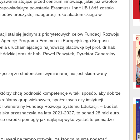
yzwania stojące przed centrum innowacji, jakie już wkrótce
e zapowiadające powstanie Erasmus+ InnHUB Łódź zostało
odów uroczystej inauguracji roku akademickiego w
acji stał się jednym z priorytetowych celów Fundacji Rozwoju
 Agencję Programu Erasmus+ i Europejskiego Korpusu
enia uruchamiającego najnowszą placówkę był prof. dr hab.
ki Łódzkiej oraz dr hab. Paweł Poszytek, Dyrektor Generalny
ęściej ze studenckimi wymianami, nie jest skierowany
którzy chcą podnosić kompetencje w taki sposób, aby dobrze
kreślamy grup wiekowych, społecznych czy instytucji –
tor Generalny Fundacji Rozwoju Systemu Edukacji. – Budżet
jska przeznaczyła na lata 2021-2027, to ponad 28 mld euro.
e ośrodki pomogły jak najlepiej wykorzystać te pieniądze –
z uwagi na tempo rozwoju, za którym muszą podążać