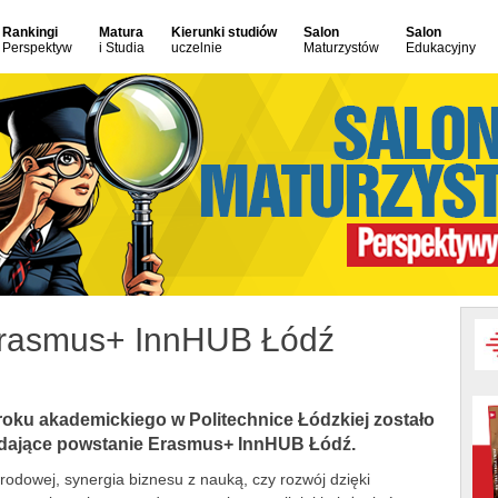
Rankingi
Matura
Kierunki studiów
Salon
Salon
Perspektyw
i Studia
uczelnie
Maturzystów
Edukacyjny
Erasmus+ InnHUB Łódź
oku akademickiego w Politechnice Łódzkiej zostało
dające powstanie Erasmus+ InnHUB Łódź.
odowej, synergia biznesu z nauką, czy rozwój dzięki