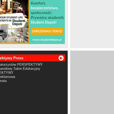
ektywy Press
Maturzystów PERSPEKTYWY
arodowy Salon Edukacyjny
EKTYWY
Reklamowa
rata