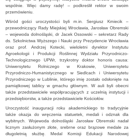
wspólnie. Więc damy radę! – podkreślił rektor w swoim
przemówieniu.
Wśród gości uroczystości byli m.in. Sergiusz Kmiecik –
przewodniczący Rady Miejskiej Wrocławia, Jarosław Obremski
– wojewoda dolnośląski, dr Jacek Ossowski – sekretarz Rady
ds. Szkolnictwa Wyższego i Nauki przy Prezydencie Wrocławia
oraz prof. Andrzej Kotecki, wieloletni dyrektor Instytutu
Agroekologii i Produkcji Roślinnej Wydziału Przyrodniczo-
Technologicznego UPWr, trzykrotny doktor honoris causa:
Uniwersytetu Rolniczego w Krakowie, Uniwersytetu
Przyrodniczo-Humanistycznego w Siedlcach i Uniwersytetu
Przyrodniczego w Lublinie, którego imię zostało odsłonięte na
pamiątkowej tablicy w gmachu głównym. W auli byli obecni
także przedstawiciele współpracujących z uczelnią instytucji i
przedsiębiorstw, a także przedstawiciele Kościołów.
Uroczystość inauguracji roku akademickiego to tradycyjnie
także okazja do wręczenia statuetek, medali i odznak dla
wybitnych. Wojewoda dolnośląski Jarosław Obremski nadał
licznym zasłużonym złote, srebrne oraz brązowe medale za
długoletnią służbę. Medal Komisji Edukacji Narodowej