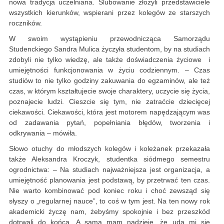
nowa tradycja uczelniana. Ślubowanie złożyli przedstawiciele
wszystkich kierunków, wspierani przez kolegów ze starszych
roczników.
W swoim wystąpieniu przewodnicząca Samorządu
Studenckiego Sandra Mulica życzyła studentom, by na studiach
zdobyli nie tylko wiedzę, ale także doświadczenia życiowe i
umiejętności funkcjonowania w życiu codziennym. – Czas
studiów to nie tylko godziny zakuwania do egzaminów, ale też
czas, w którym kształtujecie swoje charaktery, uczycie się życia,
poznajecie ludzi. Cieszcie się tym, nie zatraćcie dziecięcej
ciekawości. Ciekawości, która jest motorem napędzającym was
od zadawania pytań, popełniania błędów, tworzenia i
odkrywania – mówiła.
Słowo otuchy do młodszych kolegów i koleżanek przekazała
także Aleksandra Kroczyk, studentka siódmego semestru
ogrodnictwa: – Na studiach najważniejsza jest organizacja, a
umiejętność planowania jest podstawą, by przetrwać ten czas.
Nie warto kombinować pod koniec roku i choć zewsząd się
słyszy o „regularnej nauce”, to coś w tym jest. Na ten nowy rok
akademicki życzę nam, żebyśmy spokojnie i bez przeszkód
dotrwali do końca. A sama mam nadzieję, że uda mi się