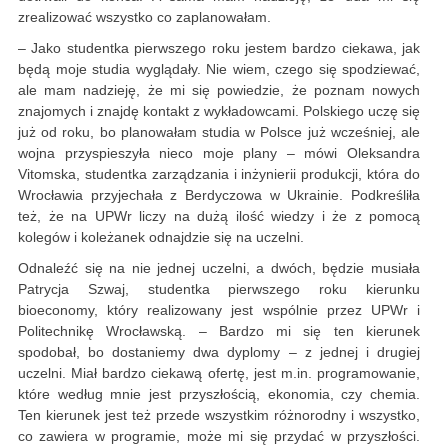
zrealizować wszystko co zaplanowałam.
– Jako studentka pierwszego roku jestem bardzo ciekawa, jak
będą moje studia wyglądały. Nie wiem, czego się spodziewać,
ale mam nadzieję, że mi się powiedzie, że poznam nowych
znajomych i znajdę kontakt z wykładowcami. Polskiego uczę się
już od roku, bo planowałam studia w Polsce już wcześniej, ale
wojna przyspieszyła nieco moje plany – mówi Oleksandra
Vitomska, studentka zarządzania i inżynierii produkcji, która do
Wrocławia przyjechała z Berdyczowa w Ukrainie. Podkreśliła
też, że na UPWr liczy na dużą ilość wiedzy i że z pomocą
kolegów i koleżanek odnajdzie się na uczelni.
Odnaleźć się na nie jednej uczelni, a dwóch, będzie musiała
Patrycja Szwaj, studentka pierwszego roku kierunku
bioeconomy, który realizowany jest wspólnie przez UPWr i
Politechnikę Wrocławską. – Bardzo mi się ten kierunek
spodobał, bo dostaniemy dwa dyplomy – z jednej i drugiej
uczelni. Miał bardzo ciekawą ofertę, jest m.in. programowanie,
które według mnie jest przyszłością, ekonomia, czy chemia.
Ten kierunek jest też przede wszystkim różnorodny i wszystko,
co zawiera w programie, może mi się przydać w przyszłości.