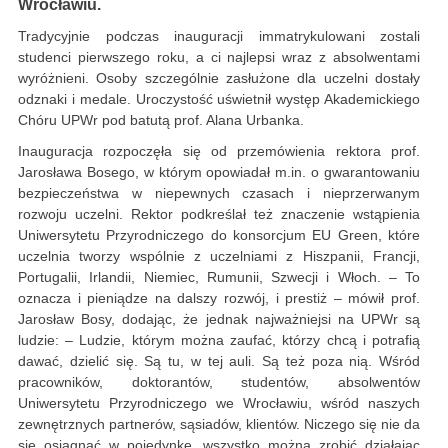
Wrocławiu.
Tradycyjnie podczas inauguracji immatrykulowani zostali
studenci pierwszego roku, a ci najlepsi wraz z absolwentami
wyróżnieni. Osoby szczególnie zasłużone dla uczelni dostały
odznaki i medale. Uroczystość uświetnił występ Akademickiego
Chóru UPWr pod batutą prof. Alana Urbanka.
Inauguracja rozpoczęła się od przemówienia rektora prof.
Jarosława Bosego, w którym opowiadał m.in. o gwarantowaniu
bezpieczeństwa w niepewnych czasach i nieprzerwanym
rozwoju uczelni. Rektor podkreślał też znaczenie wstąpienia
Uniwersytetu Przyrodniczego do konsorcjum EU Green, które
uczelnia tworzy wspólnie z uczelniami z Hiszpanii, Francji,
Portugalii, Irlandii, Niemiec, Rumunii, Szwecji i Włoch. – To
oznacza i pieniądze na dalszy rozwój, i prestiż – mówił prof.
Jarosław Bosy, dodając, że jednak najważniejsi na UPWr są
ludzie: – Ludzie, którym można zaufać, którzy chcą i potrafią
dawać, dzielić się. Są tu, w tej auli. Są też poza nią. Wśród
pracowników, doktorantów, studentów, absolwentów
Uniwersytetu Przyrodniczego we Wrocławiu, wśród naszych
zewnętrznych partnerów, sąsiadów, klientów. Niczego się nie da
się osiągnąć w pojedynkę, wszystko można zrobić działając