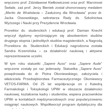
wręczono prof. Zdzisławowi Kiełbowiczowi oraz prof. Marcinowi
Świtale, zaś prof. Jerzy Bieniek został uhonorowany medalem
„
Merito de Wratislavia
– Zasłużony dla Wrocławia” przez dr.
Jacka Ossowskiego, sekretarza Rady ds. Szkolnictwa
Wyższego i Nauki przy Prezydencie Wrocławia.
Prorektor ds. studenckich i edukacji prof. Damian Knecht
wręczył dyplomy wyróżniającym się absolwentom studiów
drugiego stopnia i jednolitych studiów magisterskich, a Nagrodą
Prorektora ds. Studenckich i Edukacji nagrodzona została
Sandra Krzemińska – za działalność naukową i aktywne
reprezentowanie uczelni.
W tym roku statuetki „
Sapere Auso
” oraz „
Sapere Aude
”
wręczone zostały po raz jedenasty. Statuetka „
Sapere Auso
”
powędrowała do dr. Piotra Okoniewskiego, założyciela i
właściciela Przedsiębiorstwa Farmaceutycznego Okoniewscy
VETOS-FARMA. Od 25 lat współpracuje on z Katedrą
Farmakologii i Toksykologii UPWr w obszarze działalności
naukowej, kształcenia kadry i studentów, wspiera pracowników
UPWr w kontaktach międzynarodowych oraz popularyzowaniu
osiągnięć naukowych. Współtworzył program dydaktyczny dla