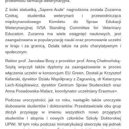
przedmiotu farmacja weterynaryjna.
Z kolei statuetką „
Sapere Aude
” nagrodzona została Zuzanna
Czekaj, studentka weterynarii i przewodnicząca
międzynarodowego Komitetu do Spraw Edukacji
Weterynaryjnej IVSA Standing Committee for Veterinary
Education. Zuzanna ma wiele osiągnięć naukowych, jest
zaangażowana w popularyzację nauki oraz promowanie uczelni
w kraju i za granicą. Działa także na polu charytatywnym i
społecznym.
Rektor prof. Jarosław Bosy z prorektor prof. Anną Chełmońską-
Soytą wręczyli także dyplomy za zaangażowanie w proces
włączenia uczelni w konsorcjum EU Green. Dostali je Krzysztof
Kafarski, dyrektor Działu Współpracy z Zagranicą, dr Katarzyna
Lech-Książkiewicz, dyrektor Centrum Spraw Studenckich oraz
Anna Posadowska-Malarz, koordynator uczelniany Erasmus+.
Podczas uroczystości, jak co roku, nastąpiło także uroczyste
ślubowanie studentów i doktorantów. Przedstawiciele obu grup
złożyli przysięgę w imieniu wszystkich nowo przyjętych
studentów I stopnia i nowych członków Szkoły Doktorskiej
UPWr. W tym roku podczas immatrykulacji stworzyła się jednak