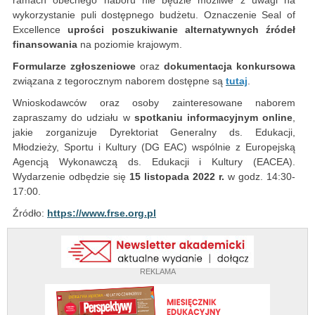
ramach obecnego naboru nie będzie możliwe z uwagi na
wykorzystanie puli dostępnego budżetu. Oznaczenie Seal of
Excellence
uprości poszukiwanie alternatywnych źródeł
finansowania
na poziomie krajowym.
Formularze zgłoszeniowe
oraz
dokumentacja konkursowa
związana z tegorocznym naborem dostępne są
tutaj
.
Wnioskodawców oraz osoby zainteresowane naborem
zapraszamy do udziału w
spotkaniu informacyjnym online
,
jakie zorganizuje Dyrektoriat Generalny ds. Edukacji,
Młodzieży, Sportu i Kultury (DG EAC) wspólnie z Europejską
Agencją Wykonawczą ds. Edukacji i Kultury (EACEA).
Wydarzenie odbędzie się
15 listopada 2022 r.
w godz. 14:30-
17:00.
Źródło:
https://www.frse.org.pl
REKLAMA