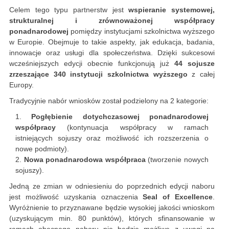
Celem tego typu partnerstw jest
wspieranie systemowej,
strukturalnej i zrównoważonej współpracy
ponadnarodowej
pomiędzy instytucjami szkolnictwa wyższego
w Europie. Obejmuje to takie aspekty, jak edukacja, badania,
innowacje oraz usługi dla społeczeństwa. Dzięki sukcesowi
wcześniejszych edycji obecnie funkcjonują już
44 sojusze
zrzeszające 340 instytucji szkolnictwa wyższego
z całej
Europy.
Tradycyjnie nabór wniosków został podzielony na 2 kategorie:
Pogłębienie dotychczasowej ponadnarodowej
współpracy
(kontynuacja współpracy w ramach
istniejących sojuszy oraz możliwość ich rozszerzenia o
nowe podmioty).
Nowa ponadnarodowa współpraca
(tworzenie nowych
sojuszy).
Jedną ze zmian w odniesieniu do poprzednich edycji naboru
jest możliwość uzyskania oznaczenia
Seal of Excellence
.
Wyróżnienie to przyznawane będzie wysokiej jakości wnioskom
(uzyskującym min. 80 punktów), których sfinansowanie w