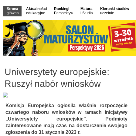
Strona
Aktualności
Rankingi
Matura
Kierunki studiów
główna
edukacyjne
Perspektyw
i Studia
uczelnie
Uniwersytety europejskie:
Ruszył nabór wniosków
Komisja Europejska ogłosiła właśnie rozpoczęcie
czwartego naboru wniosków w ramach inicjatywy
„Uniwersytety europejskie”. Podmioty
zainteresowane mają czas na dostarczenie swojego
zgłoszenia do 31 stycznia 2023 r.