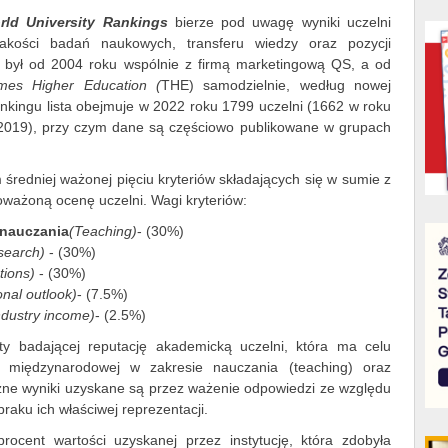
rld University Rankings
bierze pod uwagę wyniki uczelni
akości badań naukowych, transferu wiedzy oraz pozycji
 był od 2004 roku wspólnie z firmą marketingową QS, a od
mes Higher Education (
THE) samodzielnie, według nowej
ankingu lista obejmuje w 2022 roku 1799 uczelni (1662 w roku
2019), przy czym dane są częściowo publikowane w grupach
 średniej ważonej pięciu kryteriów składających się w sumie z
ważoną ocenę uczelni. Wagi kryteriów:
 nauczania
(Teaching)
- (30%)
search)
- (30%)
ations)
- (30%)
onal outlook)
- (7.5%)
ndustry income)
- (2.5%)
ety badającej reputację akademicką uczelni, która ma celu
ie międzynarodowej w zakresie nauczania (teaching) oraz
zne wyniki uzyskane są przez ważenie odpowiedzi ze względu
braku ich właściwej reprezentacji.
rocent wartości uzyskanej przez instytucję, która zdobyła