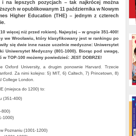
m i na lepszych pozycjach – tak najkrócej można
wyższych w opublikowanym 11 października w Nowym
es Higher Education (THE) – jednym z czterech
ie.
(10 więcej niż przed rokiem). Najwyżej – w grupie 351-400!
y we Wrocławiu, który klasyfikowany jest w rankingu po
jawiły się dwie inne nasze uczelnie medyczne: Uniwersytet
ki Uniwersytet Medyczny (801-1000). Biorąc pod uwagę,
ść w TOP-100 możemy powiedzieć: JEST DOBRZE!
e Oxford University, a drugim ponownie Harvard. Trzecie
nford. Za nimi kolejno: 5) MIT, 6) Caltech, 7) Princetown, 8)
ial College London.
E (miejsca do 1200) to:
u (351-400)
-800)
1-1000)
 w Poznaniu (1001-1200)