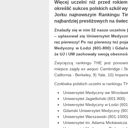
Więcej uczelni niż przed rokie
określić sukces polskich szkół 
Jorku najnowszym Rankingu Tim
najbardziej prestiżowych na świec
Znalazły się w nim 32 nasze uczelnie 
– uplasował się Uniwersytet Medyczn
raz pierwszy! Po raz pierwszy też po
Medyczny w Łodzi (601-800) i Gdańs
że UJ i UW zachowały swoją obecno
Zwycięzcą rankingu THE jest ponowni
miejsce zajęły
ex aequo
Cambridge i Sta
California - Berkeley, 9) Yale, 10) Imper
Czołówka polskich uczelni w rankingu TH
Uniwersytet Medyczny we Wrocławi
Uniwersytet Jagielloński (601-800)
Uniwersytet Medyczny w Łodzi (601
Gdański Uniwersytet Medyczny (80
Uniwersytet Warszawski (801-1000)
Uniwersytet im. Adama Mickiewicza