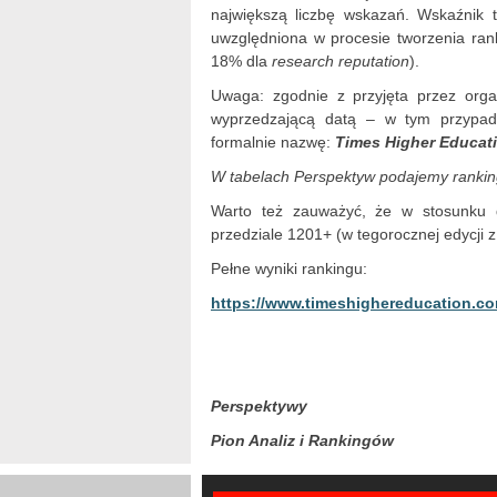
największą liczbę wskazań. Wskaźnik 
uwzględniona w procesie tworzenia ra
18% dla
research reputation
).
Uwaga: zgodnie z przyjęta przez orga
wyprzedzającą datą – w tym przypad
formalnie nazwę:
Times Higher Educati
W tabelach Perspektyw podajemy ranking 
Warto też zauważyć, że w stosunku d
przedziale 1201+ (w tegorocznej edycji 
Pełne wyniki rankingu:
https://www.timeshighereducation.co
Perspektywy
Pion Analiz i Rankingów