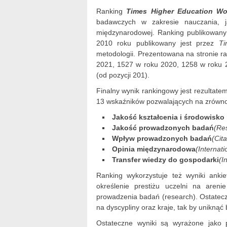
Ranking
Times Higher Education Wo
badawczych w zakresie nauczania, j
międzynarodowej. Ranking publikowany
2010 roku publikowany jest przez
Ti
metodologii. Prezentowana na stronie r
2021, 1527 w roku 2020, 1258 w roku 
(od pozycji 201).
Finalny wynik rankingowy jest rezultatem
13 wskaźników pozwalających na zrówno
Jakość kształcenia i środowisko
Jakość prowadzonych badań
(Re
Wpływ prowadzonych badań
(Cit
Opinia międzynarodowa
(Internati
Transfer wiedzy do gospodarki
(I
Ranking wykorzystuje też wyniki anki
określenie prestiżu uczelni na aren
prowadzenia badań (research). Ostatec
na dyscypliny oraz kraje, tak by uniknąć 
Ostateczne wyniki są wyrażone jako p