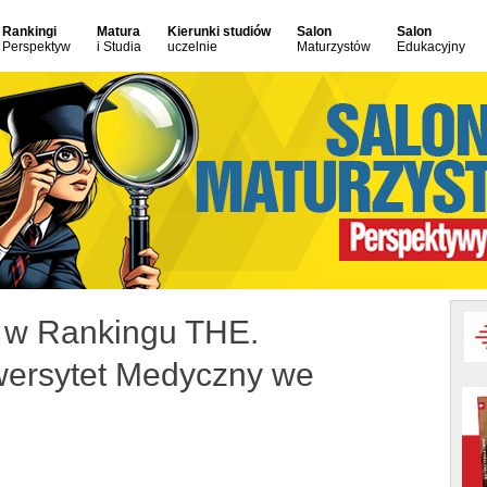
Rankingi
Matura
Kierunki studiów
Salon
Salon
Perspektyw
i Studia
uczelnie
Maturzystów
Edukacyjny
e w Rankingu THE.
ersytet Medyczny we