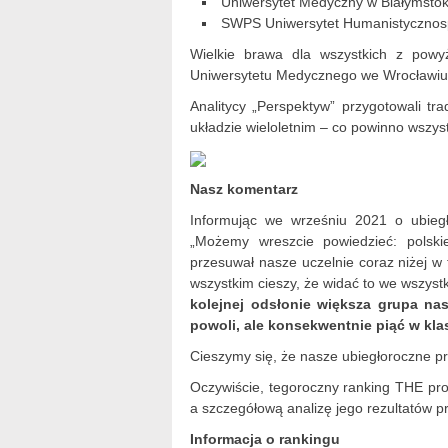
Uniwersytet Medyczny w Białymsto
SWPS Uniwersytet Humanistycznos
Wielkie brawa dla wszystkich z powyż
Uniwersytetu Medycznego we Wrocławiu i
Analitycy „Perspektyw” przygotowali tr
układzie wieloletnim – co powinno wszys
Nasz komentarz
Informując we wrześniu 2021 o ubieg
„Możemy wreszcie powiedzieć: polskie
przesuwał nasze uczelnie coraz niżej w
wszystkim cieszy, że widać to we wszyst
kolejnej odsłonie większa grupa na
powoli, ale konsekwentnie piąć w klas
Cieszymy się, że nasze ubiegłoroczne pr
Oczywiście, tegoroczny ranking THE pro
a szczegółową analizę jego rezultatów 
Informacja o rankingu