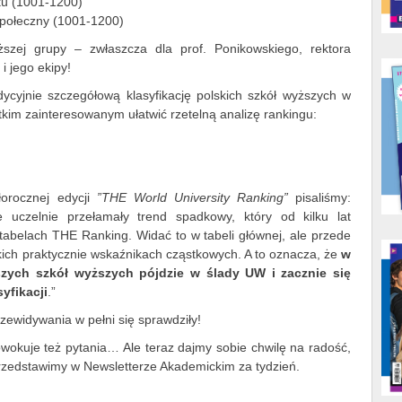
ku (1001-1200)
połeczny (1001-1200)
szej grupy – zwłaszcza dla prof. Ponikowskiego, rektora
 jego ekipy!
adycyjnie szczegółową klasyfikację polskich szkół wyższych w
tkim zainteresowanym ułatwić rzetelną analizę rankingu:
łorocznej edycji
”THE World University Ranking”
pisaliśmy:
 uczelnie przełamały trend spadkowy, który od kilku lat
 tabelach THE Ranking. Widać to w tabeli głównej, ale przede
kich praktycznie wskaźnikach cząstkowych. A to oznacza, że
w
szych szkół wyższych pójdzie w ślady UW i zacznie się
yfikacji
.”
zewidywania w pełni się sprawdziły!
wokuje też pytania… Ale teraz dajmy sobie chwilę na radość,
przedstawimy w Newsletterze Akademickim za tydzień.