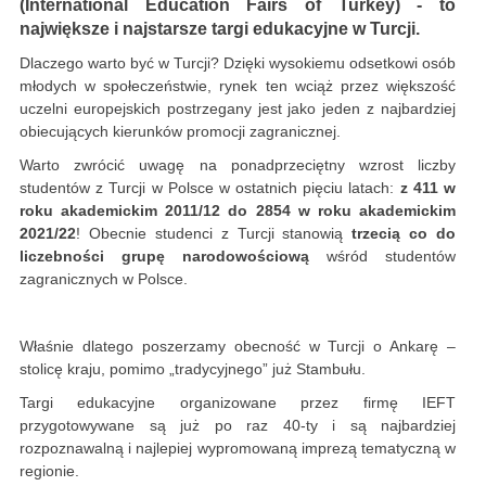
(International Education Fairs of Turkey) - to
największe i najstarsze targi edukacyjne w Turcji.
Dlaczego warto być w Turcji? Dzięki wysokiemu odsetkowi osób
młodych w społeczeństwie, rynek ten wciąż przez większość
uczelni europejskich postrzegany jest jako jeden z najbardziej
obiecujących kierunków promocji zagranicznej.
Warto zwrócić uwagę na ponadprzeciętny wzrost liczby
studentów z Turcji w Polsce w ostatnich pięciu latach:
z 411 w
roku akademickim 2011/12 do 2854 w roku akademickim
2021/22
! Obecnie studenci z Turcji stanowią
trzecią co do
liczebności grupę narodowościową
wśród studentów
zagranicznych w Polsce.
Właśnie dlatego poszerzamy obecność w Turcji o Ankarę –
stolicę kraju, pomimo „tradycyjnego” już Stambułu.
Targi edukacyjne organizowane przez firmę IEFT
przygotowywane są już po raz 40-ty i są najbardziej
rozpoznawalną i najlepiej wypromowaną imprezą tematyczną w
regionie.