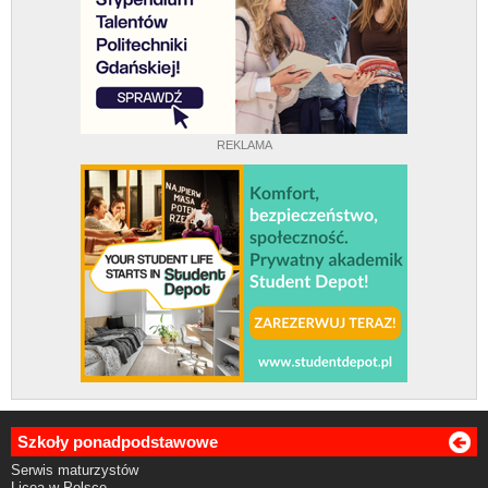
REKLAMA
Szkoły ponadpodstawowe
Serwis maturzystów
Licea w Polsce