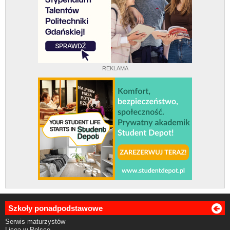
REKLAMA
Szkoły ponadpodstawowe
Serwis maturzystów
Licea w Polsce