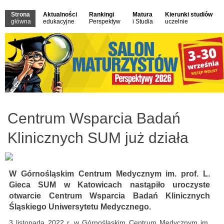
Strona
Aktualności
Rankingi
Matura
Kierunki studiów
główna
edukacyjne
Perspektyw
i Studia
uczelnie
Centrum Wsparcia Badań
Klinicznych SUM już działa
W Górnośląskim Centrum Medycznym im. prof. L.
Gieca SUM w Katowicach nastąpiło uroczyste
otwarcie Centrum Wsparcia Badań Klinicznych
Śląskiego Uniwersytetu Medycznego.
3 listopada 2022 r. w Górnośląskim Centrum Medycznym im.