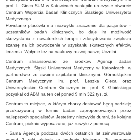
prof. L. Gieca SUM w Katowicach nastąpiło uroczyste otwarcie
Centrum Wsparcia Badań Klinicznych Śląskiego Uniwersytetu
Medycznego.
Powstanie placówki ma niezwykłe znaczenie dla pacjentów –
uczestników badań klinicznych, bo daje im możliwość
skorzystania z nowatorskich terapii i zdecydowanie zwiększa
szansę na ich powodzenie w uzyskaniu skutecznych efektów
leczenia. Wpłynie też na naukowy rozwój naszej Uczelni.
Centrum sfinansowano ze środków Agencji Badań
Medycznych. Śląski Uniwersytet Medyczny w Katowicach, w
partnerstwie ze swoimi szpitalami klinicznymi: Górnośląskim
Centrum Medycznym im. prof. Leszka Gieca oraz
Uniwersyteckim Centrum Klinicznym im. prof. K. Gibińskiego
pozyskał od ABM na ten cel ponad 9 mln 322 tys. zł.
Centrum to miejsce, w którym chorzy dostawać będą nadzieję
przekazywaną w formie badań zaproponowanych przez
najlepszych specjalistów. Jesteśmy niezwykle dumni, że kolejne
Centrum, pięknie wyposażone, już ruszyło z pomocą.
- Sama Agencja podczas dwóch ostatnich lat zainwestowała
ponad 2 mld złotych w badania kliniczne. To ogromne