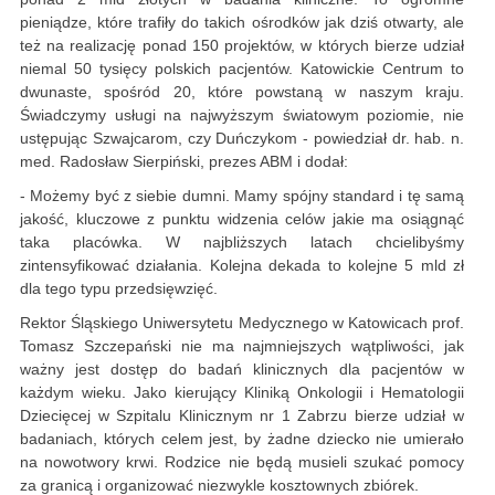
pieniądze, które trafiły do takich ośrodków jak dziś otwarty, ale
też na realizację ponad 150 projektów, w których bierze udział
niemal 50 tysięcy polskich pacjentów. Katowickie Centrum to
dwunaste, spośród 20, które powstaną w naszym kraju.
Świadczymy usługi na najwyższym światowym poziomie, nie
ustępując Szwajcarom, czy Duńczykom - powiedział dr. hab. n.
med. Radosław Sierpiński, prezes ABM i dodał:
- Możemy być z siebie dumni. Mamy spójny standard i tę samą
jakość, kluczowe z punktu widzenia celów jakie ma osiągnąć
taka placówka. W najbliższych latach chcielibyśmy
zintensyfikować działania. Kolejna dekada to kolejne 5 mld zł
dla tego typu przedsięwzięć.
Rektor Śląskiego Uniwersytetu Medycznego w Katowicach prof.
Tomasz Szczepański nie ma najmniejszych wątpliwości, jak
ważny jest dostęp do badań klinicznych dla pacjentów w
każdym wieku. Jako kierujący Kliniką Onkologii i Hematologii
Dziecięcej w Szpitalu Klinicznym nr 1 Zabrzu bierze udział w
badaniach, których celem jest, by żadne dziecko nie umierało
na nowotwory krwi. Rodzice nie będą musieli szukać pomocy
za granicą i organizować niezwykle kosztownych zbiórek.