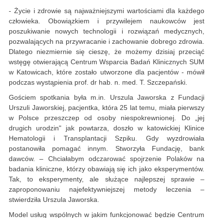
- Życie i zdrowie są najważniejszymi wartościami dla każdego
człowieka. Obowiązkiem i przywilejem naukowców jest
poszukiwanie nowych technologii i rozwiązań medycznych,
pozwalających na przywracanie i zachowanie dobrego zdrowia.
Dlatego niezmiernie się cieszę, że możemy dzisiaj przeciąć
wstęgę otwierającą Centrum Wsparcia Badań Klinicznych SUM
w Katowicach, które zostało utworzone dla pacjentów - mówił
podczas wystąpienia prof. dr hab. n. med. T. Szczepański.
Gościem spotkania była m.in. Urszula Jaworska z Fundacji
Urszuli Jaworskiej, pacjentka, która 25 lat temu, miała pierwszy
w Polsce przeszczep od osoby niespokrewnionej. Do „jej
drugich urodzin" jak powtarza, doszło w katowickiej Klinice
Hematologii i Transplantacji Szpiku. Gdy wyzdrowiała
postanowiła pomagać innym. Stworzyła Fundację, bank
dawców. – Chciałabym odczarować spojrzenie Polaków na
badania kliniczne, którzy obawiają się ich jako eksperymentów.
Tak, to eksperymenty, ale służące najlepszej sprawie –
zaproponowaniu najefektywniejszej metody leczenia –
stwierdziła Urszula Jaworska.
Model usług wspólnych w jakim funkcjonować będzie Centrum