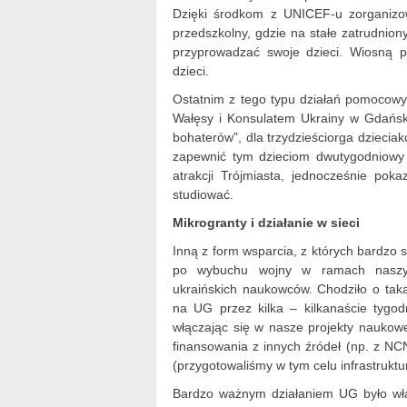
Dzięki środkom z UNICEF-u zorganiz
przedszkolny, gdzie na stałe zatrudnion
przyprowadzać swoje dzieci. Wiosną p
dzieci.
Ostatnim z tego typu działań pomocowy
Wałęsy i Konsulatem Ukrainy w Gdańsku
bohaterów”, dla trzydzieściorga dzieciak
zapewnić tym dzieciom dwutygodniowy 
atrakcji Trójmiasta, jednocześnie poka
studiować.
Mikrogranty i działanie w sieci
Inną z form wsparcia, z których bardzo 
po wybuchu wojny w ramach naszyc
ukraińskich naukowców. Chodziło o tak
na UG przez kilka – kilkanaście tygo
włączając się w nasze projekty naukow
finansowania z innych źródeł (np. z NC
(przygotowaliśmy w tym celu infrastrukt
Bardzo ważnym działaniem UG było włą