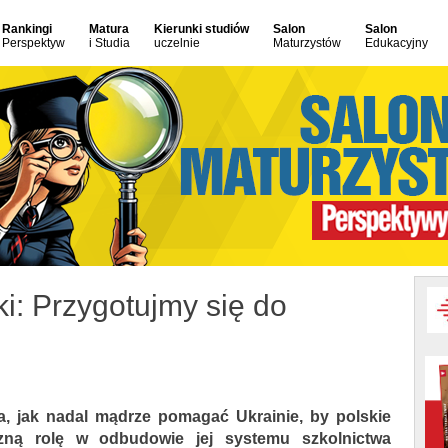
Rankingi
Matura
Kierunki studiów
Salon
Salon
Perspektyw
i Studia
uczelnie
Maturzystów
Edukacyjny
i: Przygotujmy się do
ia, jak nadal mądrze pomagać Ukrainie, by polskie
iczną rolę w odbudowie jej systemu szkolnictwa