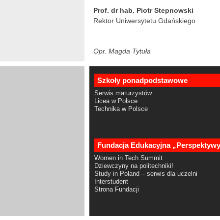
Prof. dr hab. Piotr Stepnowski
Rektor Uniwersytetu Gdańskiego
Opr. Magda Tytuła
Szkoły ponadpodstawowe
Serwis maturzystów
Licea w Polsce
Technika w Polsce
Fundacja Edukacyjna „Perspektyw
Women in Tech Summit
Dziewczyny na politechniki!
Study in Poland – serwis dla uczelni
Interstudent
Strona Fundacji