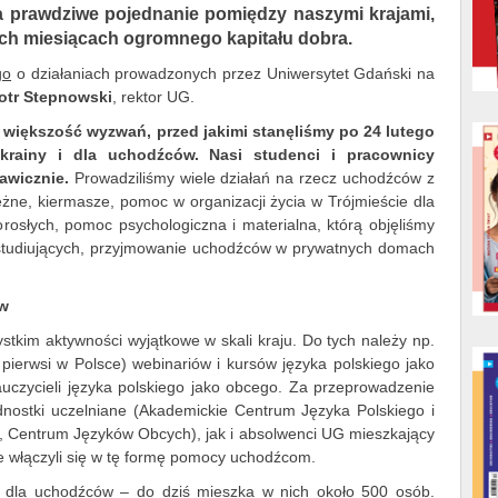
 prawdziwe pojednanie pomiędzy naszymi krajami,
nich miesiącach ogromnego kapitału dobra.
go
o działaniach prowadzonych przez Uniwersytet Gdański na
iotr Stepnowski
,
rektor UG.
 większość wyzwań, przed jakimi stanęliśmy po 24 lutego
Ukrainy i dla uchodźców. Nasi studenci i pracownicy
awicznie.
Prowadziliśmy wiele działań na rzecz uchodźców z
iężne, kiermasze, pomoc w organizacji życia w Trójmieście dla
dorosłych, pomoc psychologiczna i materialna, którą objęliśmy
 studiujących, przyjmowanie uchodźców w prywatnych domach
ów
tkim aktywności wyjątkowe w skali kraju. Do tych należy np.
 pierwsi w Polsce) webinariów i kursów języka polskiego jako
auczycieli języka polskiego jako obcego. Za przeprowadzenie
nostki uczelniane (Akademickie Centrum Języka Polskiego i
UG, Centrum Języków Obcych), jak i absolwenci UG mieszkający
ne włączyli się w tę formę pomocy uchodźcom.
 dla uchodźców – do dziś mieszka w nich około 500 osób.