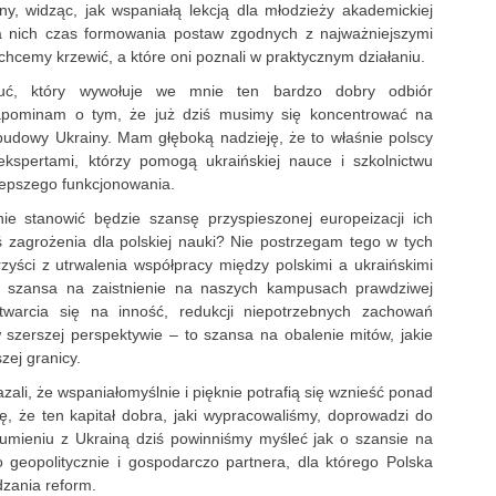
y, widząc, jak wspaniałą lekcją dla młodzieży akademickiej
dla nich czas formowania postaw zgodnych z najważniejszymi
 chcemy krzewić, a które oni poznali w praktycznym działaniu.
uć, który wywołuje we mnie ten bardzo dobry odbiór
zapominam o tym, że już dziś musimy się koncentrować na
udowy Ukrainy. Mam głęboką nadzieję, że to właśnie polscy
ekspertami, którzy pomogą ukraińskiej nauce i szkolnictwu
epszego funkcjonowania.
nie stanowić będzie szansę przyspieszonej europeizacji ich
eś zagrożenia dla polskiej nauki? Nie postrzegam tego w tych
zyści z utrwalenia współpracy między polskimi a ukraińskimi
to szansa na zaistnienie na naszych kampusach prawdziwej
 otwarcia się na inność, redukcji niepotrzebnych zachowań
szerszej perspektywie – to szansa na obalenie mitów, jakie
zej granicy.
azali, że wspaniałomyślnie i pięknie potrafią się wznieść ponad
ę, że ten kapitał dobra, jaki wypracowaliśmy, doprowadzi do
zumieniu z Ukrainą dziś powinniśmy myśleć jak o szansie na
 geopolitycznie i gospodarczo partnera, dla którego Polska
zania reform.