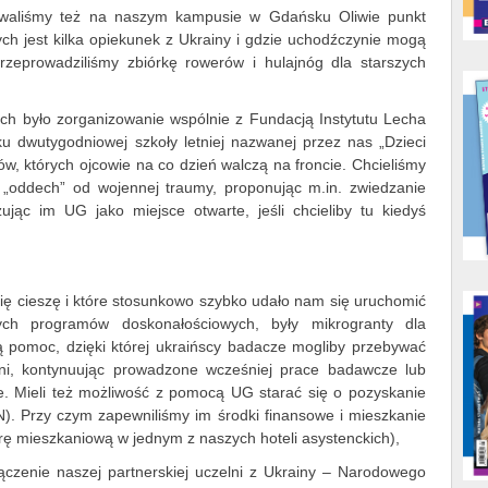
owaliśmy też na naszym kampusie w Gdańsku Oliwie punkt
ych jest kilka opiekunek z Ukrainy i gdzie uchodźczynie mogą
rzeprowadziliśmy zbiórkę rowerów i hulajnóg dla starszych
ch było zorganizowanie wspólnie z Fundacją Instytutu Lecha
 dwutygodniowej szkoły letniej nazwanej przez nas „Dzieci
ów, których ojcowie na co dzień walczą na froncie. Chcieliśmy
„oddech” od wojennej traumy, proponując m.in. zwiedzanie
zując im UG jako miejsce otwarte, jeśli chcieliby tu kiedyś
się cieszę i które stosunkowo szybko udało nam się uruchomić
h programów doskonałościowych, były mikrogranty dla
ą pomoc, dzięki której ukraińscy badacze mogliby przebywać
dni, kontynuując prowadzone wcześniej prace badawcze lub
e. Mieli też możliwość z pomocą UG starać się o pozyskanie
N). Przy czym zapewniliśmy im środki finansowe i mieszkanie
urę mieszkaniową w jednym z naszych hoteli asystenckich),
czenie naszej partnerskiej uczelni z Ukrainy – Narodowego