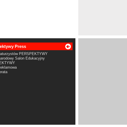
ektywy Press
Maturzystów PERSPEKTYWY
arodowy Salon Edukacyjny
EKTYWY
Reklamowa
rata