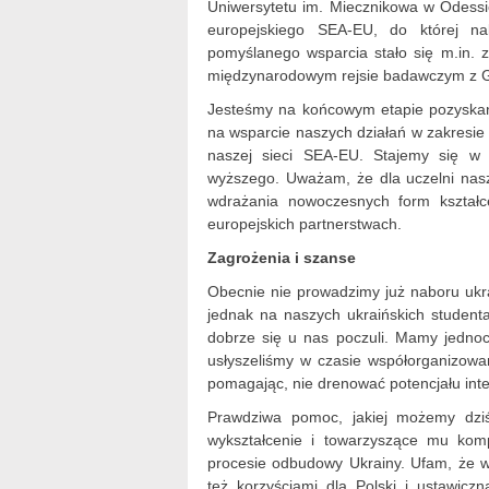
Uniwersytetu im. Miecznikowa w Odessi
europejskiego SEA-EU, do której na
pomyślanego wsparcia stało się m.in. z
międzynarodowym rejsie badawczym z 
Jesteśmy na końcowym etapie pozyskan
na wsparcie naszych działań w zakresie
naszej sieci SEA-EU. Stajemy się w 
wyższego. Uważam, że dla uczelni nas
wdrażania nowoczesnych form kształce
europejskich partnerstwach.
Zagrożenia i szanse
Obecnie nie prowadzimy już naboru ukra
jednak na naszych ukraińskich student
dobrze się u nas poczuli. Mamy jednocz
usłyszeliśmy w czasie współorganizowan
pomagając, nie drenować potencjału inte
Prawdziwa pomoc, jakiej możemy dziś 
wykształcenie i towarzyszące mu kom
procesie odbudowy Ukrainy. Ufam, że w
też korzyściami dla Polski i ustawic