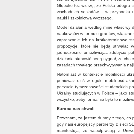
Głęboko też wierzę, że Polska odegra is
wschodnich sąsiadów – w przypadku uc
nauki i szkolnictwa wyższego.
Model działania według mnie właściwy d
naukowców w formule grantów, włączanie
zapraszanie ich na krótkoterminowe st
propozycje, które nie będą utrwalać w
jednocześnie umożliwiając zdobycie po
działania stanowić będą sygnał, że chc
zasadach trwałego przechwytywania najl
Natomiast w kontekście mobilności ukra
ponieważ dziś w ogóle mobilność akad
poczucia tymczasowości studenckich po
Ukrainy studiujących w Polsce – jako s
wszystko, żeby formalnie było to możliwe
Europa nas chwali
Przyznam, że jestem dumny z tego, co po
gdy nasi europejscy partnerzy z sieci 
manifestują, że współpracują z Uni