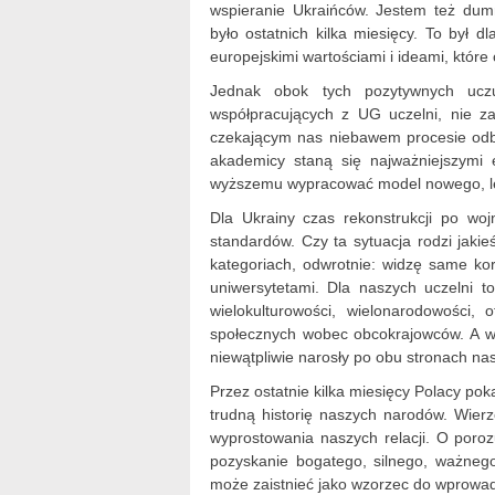
wspieranie Ukraińców. Jestem też dumn
było ostatnich kilka miesięcy. To był 
europejskimi wartościami i ideami, które
Jednak obok tych pozytywnych ucz
współpracujących z UG uczelni, nie 
czekającym nas niebawem procesie odb
akademicy staną się najważniejszymi 
wyższemu wypracować model nowego, l
Dla Ukrainy czas rekonstrukcji po woj
standardów. Czy ta sytuacja rodzi jaki
kategoriach, odwrotnie: widzę same kor
uniwersytetami. Dla naszych uczelni 
wielokulturowości, wielonarodowości,
społecznych wobec obcokrajowców. A w 
niewątpliwie narosły po obu stronach nas
Przez ostatnie kilka miesięcy Polacy pok
trudną historię naszych narodów. Wierz
wyprostowania naszych relacji. O poro
pozyskanie bogatego, silnego, ważnego
może zaistnieć jako wzorzec do wprowad