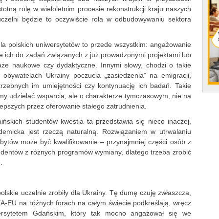
totną rolę w wieloletnim procesie rekonstrukcji kraju naszych
zelni będzie to oczywiście rola w odbudowywaniu sektora
la polskich uniwersytetów to przede wszystkim: angażowanie
 ich do zadań związanych z już prowadzonymi projektami lub
aże naukowe czy dydaktyczne. Innymi słowy, chodzi o takie
 obywatelach Ukrainy poczucia „zasiedzenia” na emigracji,
trzebnych im umiejętności czy kontynuację ich badań. Takie
emy udzielać wsparcia, ale o charakterze tymczasowym, nie na
epszych przez oferowanie stałego zatrudnienia.
ińskich studentów kwestia ta przedstawia się nieco inaczej,
emicka jest rzeczą naturalną. Rozwiązaniem w utrwalaniu
bytów może być kwalifikowanie – przynajmniej części osób z
tudentów z różnych programów wymiany, dlatego trzeba zrobić
.
lskie uczelnie zrobiły dla Ukrainy. Tę dumę czuję zwłaszcza,
SEA-EU na różnych forach na całym świecie podkreślają, wręcz
wersytetem Gdańskim, który tak mocno angażował się we