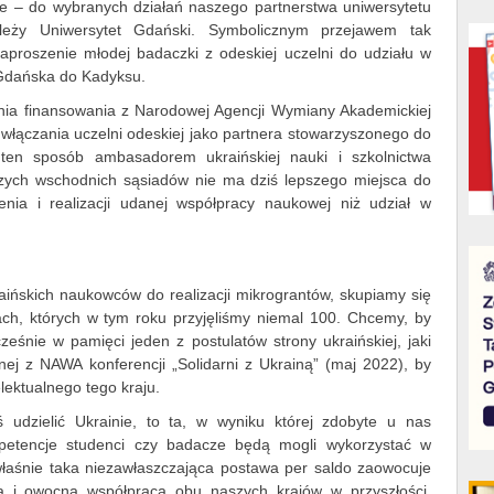
e – do wybranych działań naszego partnerstwa uniwersytetu
leży Uniwersytet Gdański. Symbolicznym przejawem tak
aproszenie młodej badaczki z odeskiej uczelni do udziału w
Gdańska do Kadyksu.
ia finansowania z Narodowej Agencji Wymiany Akademickiej
 włączania uczelni odeskiej jako partnera stowarzyszonego do
ten sposób ambasadorem ukraińskiej nauki i szkolnictwa
zych wschodnich sąsiadów nie ma dziś lepszego miejsca do
nia i realizacji udanej współpracy naukowej niż udział w
ińskich naukowców do realizacji mikrograntów, skupiamy się
ach, których w tym roku przyjęliśmy niemal 100. Chcemy, by
eśnie w pamięci jeden z postulatów strony ukraińskiej, jaki
ej z NAWA konferencji „Solidarni z Ukrainą” (maj 2022), by
lektualnego tego kraju.
udzielić Ukrainie, to ta, w wyniku której zdobyte u nas
petencje studenci czy badacze będą mogli wykorzystać w
łaśnie taka niezawłaszczająca postawa per saldo zaowocuje
zną i owocną współpracą obu naszych krajów w przyszłości.