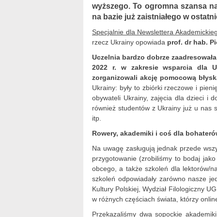
wyższego. To ogromna szansa na
na bazie już zaistniałego w ostat
Specjalnie dla Newslettera Akademickie
rzecz Ukrainy opowiada
prof. dr hab. P
Uczelnia bardzo dobrze zaadresowała
2022 r. w zakresie wsparcia dla 
zorganizowali akcję pomocową błysk
Ukrainy: były to zbiórki rzeczowe i pien
obywateli Ukrainy, zajęcia dla dzieci i 
również studentów z Ukrainy już u nas
itp.
Rowery, akademiki i coś dla bohater
Na uwagę zasługują jednak przede wszys
przygotowanie (zrobiliśmy to bodaj jako
obcego, a także szkoleń dla lektorów/n
szkoleń odpowiadały zarówno nasze jed
Kultury Polskiej, Wydział Filologiczny 
w różnych częściach świata, którzy onli
Przekazaliśmy dwa sopockie akademiki