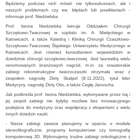
Będziemy podczas nich mówić nie tylkosukcesach, ale i
naszych problemach czy ew. błędach lub powikłaniach -
informuje prof. Niedzielska.
Prof. Iwona Niedzielska kieruje Oddziałem Chirurgii
Szczękowo-Twarzowej w szpitalu im. A. Mielęckiego w
Katowicach, a także Katedrą i Kliniką Chirurgii Czaszkowo-
Szczękowo-Twarzowej Śląskiego Uniwersytetu Medycznego w
Katowicach. Jest również konsultantem wojewódzkim w
dziedzinie chirurgii szczękowo-twarzowej. Jest laureatką wielu
renomowanych branżowych nagród, m.in. za nowatorskie
zabiegi rekonstrukcyjne twarzoczaszki otrzymała wraz z
zespołem nagrodę Złoty Skalpel (8.11.2022), tytuł lider
Medycyny, nagrodę Złoty Otis, a także Cegłę Janoscha.
Jak podkreśla prof. Iwona Niedzielska, wykonywane przez nią i
jej zespół zabiegi nie byłyby możliwe bez innowacyjnego
podejścia do medycyny oraz współpracy z ekspertami z wielu
innych dziedzin nauki.
- Nasze zabiegi zawsze planujemy w oparciu o modele
stereolitograficzne, programy komputerowe czy tomografię
komputerową 3D. Wykonujemy trudne zabiegi onkologiczne z