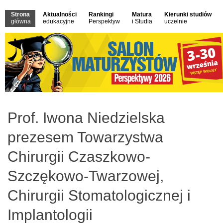
Strona
Aktualności
Rankingi
Matura
Kierunki studiów
główna
edukacyjne
Perspektyw
i Studia
uczelnie
Prof. Iwona Niedzielska
prezesem Towarzystwa
Chirurgii Czaszkowo-
Szczękowo-Twarzowej,
Chirurgii Stomatologicznej i
Implantologii