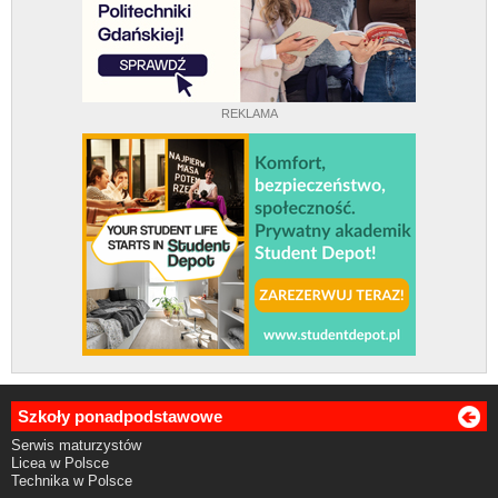
REKLAMA
Szkoły ponadpodstawowe
Serwis maturzystów
Licea w Polsce
Technika w Polsce