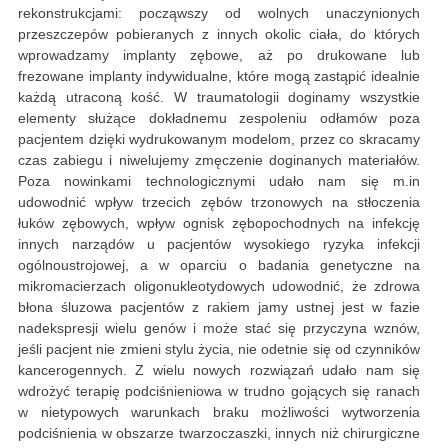
rekonstrukcjami: począwszy od wolnych unaczynionych
przeszczepów pobieranych z innych okolic ciała, do których
wprowadzamy implanty zębowe, aż po drukowane lub
frezowane implanty indywidualne, które mogą zastąpić idealnie
każdą utraconą kość. W traumatologii doginamy wszystkie
elementy służące dokładnemu zespoleniu odłamów poza
pacjentem dzięki wydrukowanym modelom, przez co skracamy
czas zabiegu i niwelujemy zmęczenie doginanych materiałów.
Poza nowinkami technologicznymi udało nam się m.in
udowodnić wpływ trzecich zębów trzonowych na stłoczenia
łuków zębowych, wpływ ognisk zębopochodnych na infekcję
innych narządów u pacjentów wysokiego ryzyka infekcji
ogólnoustrojowej, a w oparciu o badania genetyczne na
mikromacierzach oligonukleotydowych udowodnić, że zdrowa
błona śluzowa pacjentów z rakiem jamy ustnej jest w fazie
nadekspresji wielu genów i może stać się przyczyna wznów,
jeśli pacjent nie zmieni stylu życia, nie odetnie się od czynników
kancerogennych. Z wielu nowych rozwiązań udało nam się
wdrożyć terapię podciśnieniowa w trudno gojących się ranach
w nietypowych warunkach braku możliwości wytworzenia
podciśnienia w obszarze twarzoczaszki, innych niż chirurgiczne