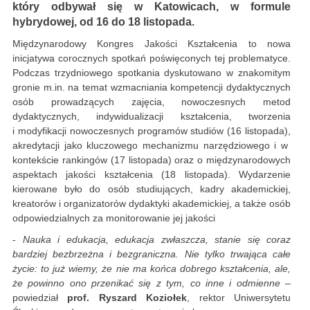
który
odbywał się w Katowicach, w formule
hybrydowej, od 16 do 18 listopada
.
Międzynarodowy Kongres Jakości Kształcenia to nowa
inicjatywa corocznych spotkań poświęconych tej problematyce.
Podczas trzydniowego spotkania dyskutowano w znakomitym
gronie m.in. na temat wzmacniania kompetencji dydaktycznych
osób prowadzących zajęcia, nowoczesnych metod
dydaktycznych, indywidualizacji kształcenia, tworzenia
i modyfikacji nowoczesnych programów studiów (16 listopada),
akredytacji jako kluczowego mechanizmu narzędziowego i w
kontekście rankingów (17 listopada) oraz o międzynarodowych
aspektach jakości kształcenia (18 listopada). Wydarzenie
kierowane było do osób studiujących, kadry akademickiej,
kreatorów i organizatorów dydaktyki akademickiej, a także osób
odpowiedzialnych za monitorowanie jej jakości
-
Nauka i edukacja, edukacja zwłaszcza, stanie się coraz
bardziej bezbrzeżna i bezgraniczna. Nie tylko trwająca całe
życie: to już wiemy, że nie ma końca dobrego kształcenia, ale,
że powinno ono przenikać się z tym, co inne i odmienne
–
powiedział
prof. Ryszard Koziołek
, rektor Uniwersytetu