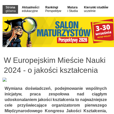
Strona
Aktualności
Rankingi
Matura
Kierunki studiów
główna
edukacyjne
Perspektyw
i Studia
uczelnie
W Europejskim Mieście Nauki
2024 - o jakości kształcenia
Wymiana doświadczeń, podejmowanie wspólnych
inicjatyw, praca zespołowa nad ciągłym
udoskonalaniem jakości kształcenia to najważniejsze
cele przyświecające organizatorom pierwszego
Międzynarodowego Kongresu Jakości Kształcenia,