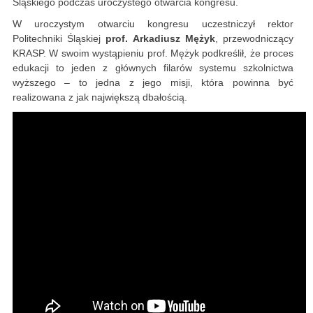
Śląskiego podczas uroczystego otwarcia kongresu.
W uroczystym otwarciu kongresu uczestniczył rektor
Politechniki Śląskiej
prof.
Arkadiusz Mężyk
, przewodniczący
KRASP. W swoim wystąpieniu prof. Mężyk podkreślił, że proces
edukacji to jeden z głównych filarów systemu szkolnictwa
wyższego – to jedna z jego misji, która powinna być
realizowana z jak największą dbałością.