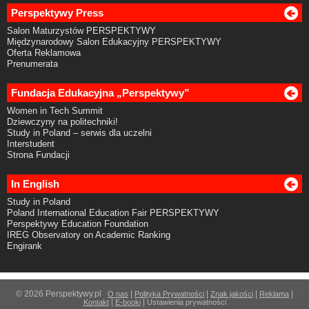
Perspektywy Press
Salon Maturzystów PERSPEKTYWY
Międzynarodowy Salon Edukacyjny PERSPEKTYWY
Oferta Reklamowa
Prenumerata
Fundacja Edukacyjna „Perspektywy”
Women in Tech Summit
Dziewczyny na politechniki!
Study in Poland – serwis dla uczelni
Interstudent
Strona Fundacji
In English
Study in Poland
Poland International Education Fair PERSPEKTYWY
Perspektywy Education Foundation
IREG Observatory on Academic Ranking
Engirank
© 2026 Perspektywy.pl
|
|
|
|
O nas
Polityka Prywatności
Znak jakości
Reklama
|
|
Kontakt
E-booki
Ustawienia prywatności