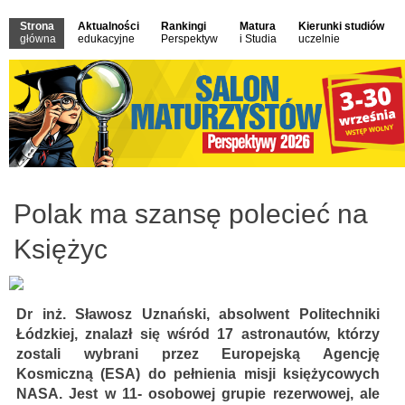
Strona
Aktualności
Rankingi
Matura
Kierunki studiów
główna
edukacyjne
Perspektyw
i Studia
uczelnie
Polak ma szansę polecieć na
Księżyc
Dr inż. Sławosz Uznański, absolwent Politechniki
Łódzkiej, znalazł się wśród 17 astronautów, którzy
zostali wybrani przez Europejską Agencję
Kosmiczną (ESA) do pełnienia misji księżycowych
NASA. Jest w 11- osobowej grupie rezerwowej, ale