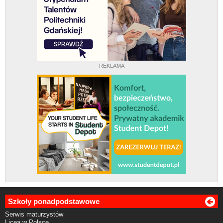
REKLAMA
Szkoły ponadpodstawowe
Serwis maturzystów
Licea w Polsce