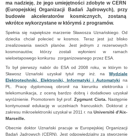
ma nadzieję, że jego umiejętności zdobyte w CERN
(Europejskiej Organizacji Badań Jądrowych), przy
budowie akceleratorów kosmicznych, zostaną
wkrótce wykorzystane w którymś z programów.
Spełnia się największe marzenie Sławosza Uznańskiego. Od
dziecka chciał polecieć w kosmos. Teraz jest już blisko
zrealizowania swoich planów. Jest jednym z rezerwowych
kosmonautów, którzy zostali wyłonieni w ramach
wieloetapowego konkursu zorganizowanego przez ESA.
To był pierwszy nabór do ESA od 2008 roku, w którym to
Sławosz Uznański uzyskał tytuł mgr inż. na
Wydziale
Elektrotechniki, Elektroniki, Informatyki i Automatyki
na
PŁ. Pracę dyplomową obronił na kierunku elektronika i
telekomunikacja, z oceną bardzo dobrą i dodatkowo uzyskał
wyróżnienie. Promotorem był prof.
Zygmunt Ciota.
Następnie
kontynuował edukację w uczelniach francuskich. Doktorat z
zakresu mikroelektroniki uzyskał w 2011 r. na
Université d'Aix-
Marseille.
Obecnie doktor Uznański pracuje w Europejskiej Organizacji
Badań Jądrowych (CERN). Jest odpowiedzialny za stworzenie