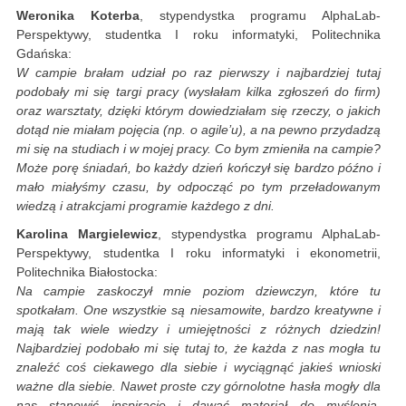
Weronika Koterba
, stypendystka programu AlphaLab-
Perspektywy, studentka I roku informatyki, Politechnika
Gdańska:
W campie brałam udział po raz pierwszy i najbardziej tutaj
podobały mi się targi pracy (wysłałam kilka zgłoszeń do firm)
oraz warsztaty, dzięki którym dowiedziałam się rzeczy, o jakich
dotąd nie miałam pojęcia (np. o agile’u), a na pewno przydadzą
mi się na studiach i w mojej pracy. Co bym zmieniła na campie?
Może porę śniadań, bo każdy dzień kończył się bardzo późno i
mało miałyśmy czasu, by odpocząć po tym przeładowanym
wiedzą i atrakcjami programie każdego z dni.
Karolina Margielewicz
, stypendystka programu AlphaLab-
Perspektywy, studentka I roku informatyki i ekonometrii,
Politechnika Białostocka:
Na campie zaskoczył mnie poziom dziewczyn, które tu
spotkałam. One wszystkie są niesamowite, bardzo kreatywne i
mają tak wiele wiedzy i umiejętności z różnych dziedzin!
Najbardziej podobało mi się tutaj to, że każda z nas mogła tu
znaleźć coś ciekawego dla siebie i wyciągnąć jakieś wnioski
ważne dla siebie. Nawet proste czy górnolotne hasła mogły dla
nas stanowić inspirację i dawać materiał do myślenia.