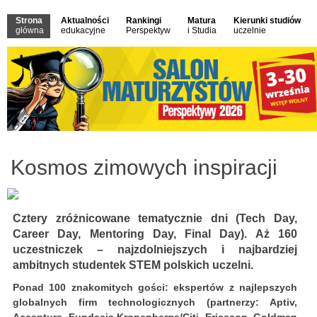
Strona
Aktualności
Rankingi
Matura
Kierunki studiów
główna
edukacyjne
Perspektyw
i Studia
uczelnie
Kosmos zimowych inspiracji
Cztery zróżnicowane tematycznie dni (Tech Day,
Career Day, Mentoring Day, Final Day). Aż 160
uczestniczek – najzdolniejszych i najbardziej
ambitnych studentek STEM polskich uczelni.
Ponad 100 znakomitych gości: ekspertów z najlepszych
globalnych firm technologicznych (partnerzy:
Aptiv,