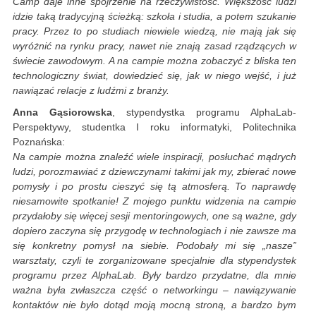
Camp daje inne spojrzenie na rzeczywistość. Większość ludzi
idzie taką tradycyjną ścieżką: szkoła i studia, a potem szukanie
pracy. Przez to po studiach niewiele wiedzą, nie mają jak się
wyróżnić na rynku pracy, nawet nie znają zasad rządzących w
świecie zawodowym. A na campie można zobaczyć z bliska ten
technologiczny świat, dowiedzieć się, jak w niego wejść, i już
nawiązać relacje z ludźmi z branży.
Anna Gąsiorowska
, stypendystka programu AlphaLab-
Perspektywy, studentka I roku informatyki, Politechnika
Poznańska:
Na campie można znaleźć wiele
inspiracji, posłuchać mądrych
ludzi, porozmawiać z dziewczynami takimi jak my, zbierać nowe
pomysły i po prostu cieszyć się tą atmosferą. To naprawdę
niesamowite spotkanie! Z mojego punktu widzenia na campie
przydałoby się więcej sesji mentoringowych, one są ważne, gdy
dopiero zaczyna się przygodę w technologiach i nie zawsze ma
się konkretny pomysł na siebie. Podobały mi się „nasze”
warsztaty, czyli te zorganizowane specjalnie dla stypendystek
programu przez AlphaLab. Były bardzo przydatne, dla mnie
ważna była zwłaszcza część o networkingu – nawiązywanie
kontaktów nie było dotąd moją mocną stroną, a bardzo bym