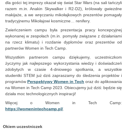
dla gości tej imprezy okazał się świat Star Wars (na sali tańczyli
razem m.in. Anakin Skywalker i R2-D2), królowały gwiezdne
makijaże, a we wręczaniu mikołajkowych prezentów pomagały
tradycyjnemu Mikołajowi kosmiczne… renifery.
Zwieńczeniem campu była prezentacja pracy koncepcyjnej
wykonanej w zespołach (m.in. pomysły związane z działaniami
na rzecz klimatu) i rozdanie dyplomów oraz prezentów od
partnerów Women in Tech Camp.
Wszystkim partnerom campu dziękujemy, uczestniczkom
życzymy jak najlepszego wykorzystania wiedzy i doświadczeń
zdobytych w czasie 4-dniowego spotkania, a wszystkie
studentki STEM już dziś zapraszamy do śledzenia projektów i
programów
Perspektywy Women in Tech
oraz do aplikowania
na Women in Tech Camp 2023. Obiecujemy już dziś: będzie się
działa moc technologicznych inspiracji!
Więcej o Women in Tech Camp:
https://womenintechcamp.pl/
.
Okiem uczestniczek