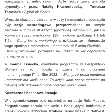
warsztatami z networkingu i Agile zorganizowanymi dla
stypendystek przez
Natalię Krasnodebską
i
Tomasza
Tomalaka
z AlphaLab Capital.
Wreszcie okazją do czerpania wiedzy i wzmacniania potencjału
były
sesje mentoringowe
, przeprowadzone na campie
zarówno w formule dłuższych (godzinne) rozmów 1:1, jak i w
konwencji speed mentoringu (15-minutowe spotkania 1:1 lub
1:2). –
Camp jest o mentoringu, o dzieleniu się
– tłumaczyła
wagę spotkań z mentorkami i mentorami dr Bianka Siwińska. –
Chcemy rozmawiać, poznawać się i razem szukać odpowiedzi
na ważne pytania.
A
Joanna Lisiecka
, dyrektorka programów w Perspektywy
Women in Tech, mówiła w czasie finału programu
mentoringowego IT for She 2022: –
Wiemy, że praca mentorek
i mentorek ma wielki sens. To dzięki wam nasze mentees na
rozwiniętych skrzydłach mogą polecieć wyżej i dalej.
Kosmiczne i basenowe kreacje
W programie campu było też miejsce na sesję Role Models.
Zorganizowane zostało spotkanie z inspirującymi kobietami z
branży nowych technologii (
Izabela Jagodzińska
z NatWest,