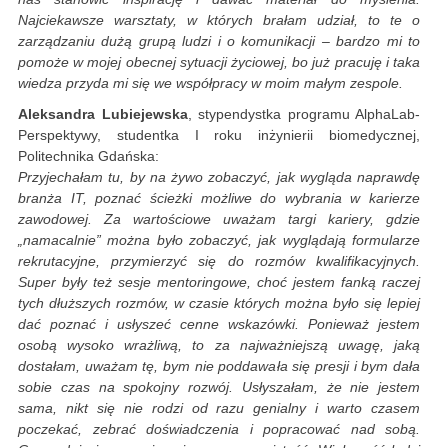
Najciekawsze warsztaty, w których brałam udział, to te o
zarządzaniu dużą grupą ludzi i o komunikacji – bardzo mi to
pomoże w mojej obecnej sytuacji życiowej, bo już pracuję i taka
wiedza przyda mi się we współpracy w moim małym zespole.
Aleksandra Lubiejewska
, stypendystka programu AlphaLab-
Perspektywy, studentka I roku inżynierii biomedycznej,
Politechnika Gdańska:
Przyjechałam tu, by na żywo zobaczyć, jak wygląda naprawdę
branża IT, poznać ścieżki możliwe do wybrania w karierze
zawodowej. Za wartościowe uważam targi kariery, gdzie
„namacalnie” można było zobaczyć, jak wyglądają formularze
rekrutacyjne, przymierzyć się do rozmów kwalifikacyjnych.
Super były też sesje mentoringowe, choć jestem fanką raczej
tych dłuższych rozmów, w czasie których można było się lepiej
dać poznać i usłyszeć cenne wskazówki. Ponieważ jestem
osobą wysoko wrażliwą, to za najważniejszą uwagę, jaką
dostałam, uważam tę, bym nie poddawała się presji i bym dała
sobie czas na spokojny rozwój. Usłyszałam, że nie jestem
sama, nikt się nie rodzi od razu genialny i warto czasem
poczekać, zebrać doświadczenia i popracować nad sobą.