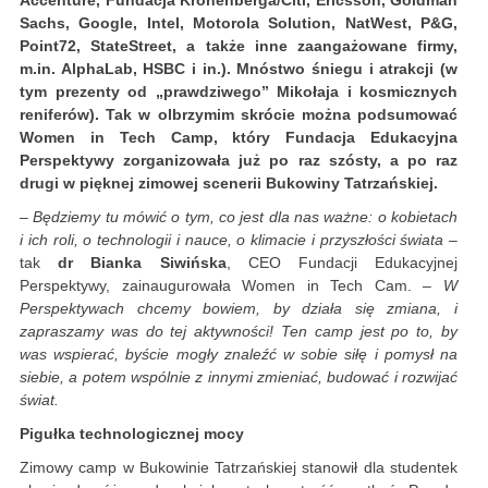
Accenture, Fundacja Kronenberga/Citi, Ericsson, Goldman
Sachs, Google, Intel, Motorola Solution, NatWest, P&G,
Point72, StateStreet, a także inne zaangażowane firmy,
m.in. AlphaLab, HSBC i in.
). Mnóstwo śniegu i atrakcji (w
tym prezenty od „prawdziwego” Mikołaja i kosmicznych
reniferów). Tak w olbrzymim skrócie można podsumować
Women in Tech Camp, który Fundacja Edukacyjna
Perspektywy zorganizowała już po raz szósty, a po raz
drugi w pięknej zimowej scenerii Bukowiny Tatrzańskiej.
– Będziemy tu mówić o tym, co jest dla nas ważne: o kobietach
i ich roli, o technologii i nauce, o klimacie i przyszłości świata
–
tak
dr Bianka Siwińska
, CEO Fundacji Edukacyjnej
Perspektywy, zainaugurowała Women in Tech Cam. –
W
Perspektywach chcemy bowiem, by działa się zmiana, i
zapraszamy was do tej aktywności! Ten camp jest po to, by
was wspierać, byście mogły znaleźć w sobie siłę i pomysł na
siebie, a potem wspólnie z innymi zmieniać, budować i rozwijać
świat.
Pigułka technologicznej mocy
Zimowy camp w Bukowinie Tatrzańskiej stanowił dla studentek