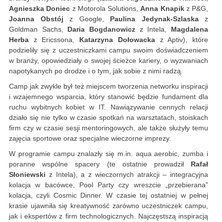
Agnieszka Doniec
z Motorola Solutions,
Anna Knapik
z P&G,
Joanna Obstój
z Google,
Paulina Jedynak-Szlaska
z
Goldman Sachs,
Daria Bogdanowicz
z Intela,
Magdalena
Herba
z Ericssona,
Katarzyna Dołowacka
z Aptiv), które
podzieliły się z uczestniczkami campu swoim doświadczeniem
w branży, opowiedziały o swojej ścieżce kariery, o wyzwaniach
napotykanych po drodze i o tym, jak sobie z nimi radzą.
Camp jak zwykle był też miejscem tworzenia networku inspiracji
i wzajemnego wsparcia, który stanowić będzie fundament dla
ruchu wybitnych kobiet w IT. Nawiązywanie cennych relacji
działo się nie tylko w czasie spotkań na warsztatach, stoiskach
firm czy w czasie sesji mentoringowych, ale także służyły temu
zajęcia sportowe oraz specjalne wieczorne imprezy.
W programie campu znalazły się m.in. aqua aerobic, zumba i
poranne wspólne spacery (te ostatnie prowadził
Rafał
Słoniewski
z Intela), a z wieczornych atrakcji – integracyjna
kolacja w bacówce, Pool Party czy wreszcie „przebierana”
kolacja, czyli Cosmic Dinner. W czasie tej ostatniej w pełnej
krasie ujawniła się kreatywność zarówno uczestniczek campu,
jak i ekspertów z firm technologicznych. Najczęstszą inspiracją