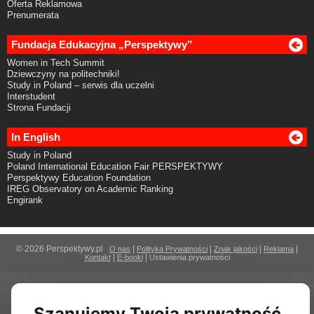
Oferta Reklamowa
Prenumerata
Fundacja Edukacyjna „Perspektywy”
Women in Tech Summit
Dziewczyny na politechniki!
Study in Poland – serwis dla uczelni
Interstudent
Strona Fundacji
In English
Study in Poland
Poland International Education Fair PERSPEKTYWY
Perspektywy Education Foundation
IREG Observatory on Academic Ranking
Engirank
© 2026 Perspektywy.pl
|
|
|
|
O nas
Polityka Prywatności
Znak jakości
Reklama
|
|
Kontakt
E-booki
Ustawienia prywatności
Szanujemy Twoją prywatność