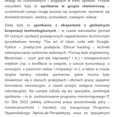
okazję do różnorodnych i bogatych w treść spotkań. Przede
wszystkim były to
spotkania w grupie rówieśniczej
–
uczestniczki campu mogły poznać się wzajemnie, wymienić się
doświadczeniami, wiedzą i pomysłami, nawiązać relacje.
Dalej były to
spotkania z ekspertami z globalnych
korporacji technologicznych
– w czasie warsztatów (ponad
50 różnych spotkań) poświęconych zagadnieniom technicznym
(przykładowe tematy: The art of clean code with Google;
Python – praktyczne podejście; Ethical hacking – techniki
zabezpieczania systemów webowych; Poznaj data engineering;
Blockchain – czym jest tak naprawdę? i in.) i umiejętnościom
miękkim (np. o konflikcie w zespole, o sztuce komunikacji, o
emocjach, o pewności siebie i motywacji i in.); a także w czasie
targów kariery (stoiska partnerów, gdzie można było
dowiedzieć się o stażach, praktykach i ofertach pracy; wypełnić
formularze rekrutacyjne, a nawet przejść wstępne rozmowy
rekrutacyjne). Na campie odbyły się też specjalne, zamknięte
spotkania – m.in. podsumowanie programu mentoringowego IT
for She 2022 (efekty półrocznej pracy prezentowały pary –
mentora/mentorki i mentee) czy inauguracja Programu
Stypendialnego AlphaLab-Perspektywy wraz ze specjalnymi