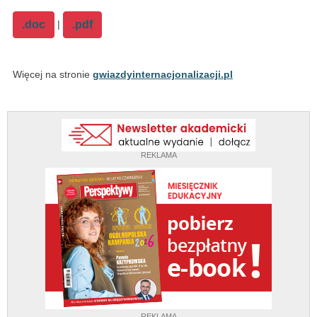
|
.doc
.pdf
Więcej na stronie
gwiazdyinternacjonalizacji.pl
REKLAMA
REKLAMA