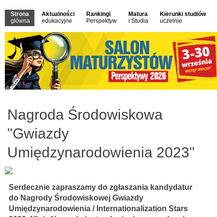
Strona
Aktualności
Rankingi
Matura
Kierunki studiów
główna
edukacyjne
Perspektyw
i Studia
uczelnie
Nagroda Środowiskowa
"Gwiazdy
Umiędzynarodowienia 2023"
Serdecznie zapraszamy do zgłaszania kandydatur
do Nagrody Środowiskowej Gwiazdy
Umiędzynarodowienia / Internationalization Stars