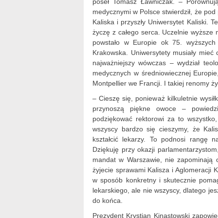
poseł Tomasz Ławniczak. – Porównując
medycznymi w Polsce stwierdził, że po
Kaliska i przyszły Uniwersytet Kaliski.
życzę z całego serca. Uczelnie wyższe 
powstało w Europie ok 75. wyższych 
Krakowska. Uniwersytety musiały mieć c
najważniejszy wówczas – wydział teolo
medycznych w średniowiecznej Europie,
Montpellier we Francji. I takiej renomy ży
– Cieszę się, ponieważ kilkuletnie wysi
przynoszą piękne owoce – powiedzia
podziękować rektorowi za to wszystko,
wszyscy bardzo się cieszymy, że Kali
kształcić lekarzy. To podnosi rangę 
Dziękuję przy okazji parlamentarzystom
mandat w Warszawie, nie zapominają o 
żyjecie sprawami Kalisza i Aglomeracji 
w sposób konkretny i skutecznie pomag
lekarskiego, ale nie wszyscy, dlatego je
do końca.
Prezydent Krystian Kinastowski zapowie