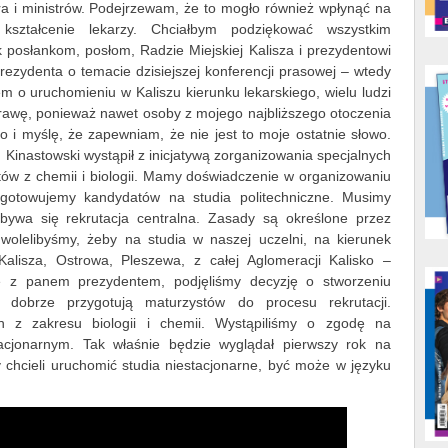
a i ministrów. Podejrzewam, że to mogło również wpłynąć na
ształcenie lekarzy. Chciałbym podziękować wszystkim
posłankom, posłom, Radzie Miejskiej Kalisza i prezydentowi
rezydenta o temacie dzisiejszej konferencji prasowej – wtedy
m o uruchomieniu w Kaliszu kierunku lekarskiego, wielu ludzi
sprawę, ponieważ nawet osoby z mojego najbliższego otoczenia
ło i myślę, że zapewniam, że nie jest to moje ostatnie słowo.
n Kinastowski wystąpił z inicjatywą zorganizowania specjalnych
ów z chemii i biologii. Mamy doświadczenie w organizowaniu
gotowujemy kandydatów na studia politechniczne. Musimy
dbywa się rekrutacja centralna. Zasady są określone przez
lelibyśmy, żeby na studia w naszej uczelni, na kierunek
 Kalisza, Ostrowa, Pleszewa, z całej Aglomeracji Kalisko –
ie z panem prezydentem, podjęliśmy decyzję o stworzeniu
e dobrze przygotują maturzystów do procesu rekrutacji.
h z zakresu biologii i chemii. Wystąpiliśmy o zgodę na
tacjonarnym. Tak właśnie będzie wyglądał pierwszy rok na
chcieli uruchomić studia niestacjonarne, być może w języku