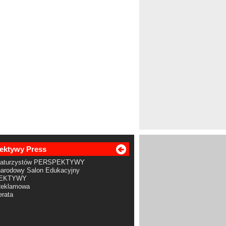
ektywy Press
Maturzystów PERSPEKTYWY
arodowy Salon Edukacyjny
EKTYWY
Reklamowa
rata