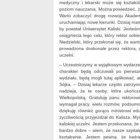
medyczny i lekarski może się kształc
poziom nauczania. Można powiedzieć, że
Warto zobaczyć drogę rozwoju Akademii
uruchamiając nowe kierunki. Dzisiaj ma
by powstał Uniwersytet Kaliski. Jeste
osiągniecia tego celu, który rektor sob
Niedzielski, który przekonał się, że war
prowadzona doskonale przez rektora, 
uczelni.
– Uczestniczymy w wyjątkowym wydarzeni
charakter będą odczuwali po pierwsz
wydziału, będą mogli tutaj aplikować, 
Sójka. – Dzisiaj lekarze często zatrzym
nadzieja, że te osoby, które ukońc
Wielkopolską. Gratuluję panu rektorowi
wymagał pracy, wielu rozmów, podsumowa
dziękuję również gorąco ministrowi edu
życzliwością przyjeżdżał do Kalisza. My
kaliskiej uczelni. Jestem przekonana, że
bardzo dobre – wiem, że nasze szpita
kształcenie. Jestem pewna, że kadr