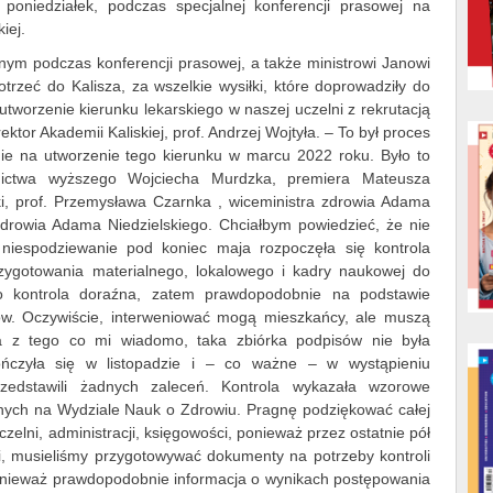
 poniedziałek, podczas specjalnej konferencji prasowej na
iej.
ym podczas konferencji prasowej, a także ministrowi Janowi
otrzeć do Kalisza, za wszelkie wysiłki, które doprowadziły do
tworzenie kierunku lekarskiego w naszej uczelni z rekrutacją
ktor Akademii Kaliskiej, prof. Andrzej Wojtyła. – To był proces
nie na utworzenie tego kierunku w marcu 2022 roku. Było to
lnictwa wyższego Wojciecha Murdzka, premiera Mateusza
ki, prof. Przemysława Czarnka , wiceministra zdrowia Adama
zdrowia Adama Niedzielskiego. Chciałbym powiedzieć, że nie
iespodziewanie pod koniec maja rozpoczęła się kontrola
rzygotowania materialnego, lokalowego i kadry naukowej do
 to kontrola doraźna, zatem prawdopodobnie na podstawie
tów. Oczywiście, interweniować mogą mieszkańcy, ale muszą
 a z tego co mi wiadomo, taka zbiórka podpisów nie była
ończyła się w listopadzie i – co ważne – w wystąpieniu
rzedstawili żadnych zaleceń. Kontrola wykazała wzorowe
nych na Wydziale Nauk o Zdrowiu. Pragnę podziękować całej
zelni, administracji, księgowości, ponieważ przez ostatnie pół
i, musieliśmy przygotowywać dokumenty na potrzeby kontroli
onieważ prawdopodobnie informacja o wynikach postępowania