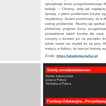
specjalnego kursu przygotowawczego dla
biologii. – Chcemy, żeby jak najwięc
sprawę, z jakimi problemami boryka się 
rezydentury. Jestem przekonany, że w dł
szereg problemów. Musimy się spotkać w
pilotażowy program kursu przygotowa
prowadzenia takich kursów dla nauk ś
ruszymy z kursami już na początku dr
ludzie nawet nie myśleli do tej pory. 
miejscu w Kaliszu, by tworzyć historię wy
Źródło:
https://akademia.kalisz.pl
Szkoły ponadpodstawowe
Serwis maturzystów
Licea w Polsce
Technika w Polsce
Fundacja Edukacyjna „Perspektyw