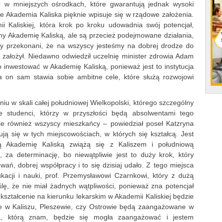
ić w mniejszych ośrodkach, które gwarantują jednak wysoki
 Akademia Kaliska pięknie wpisuje się w rządowe założenia.
 Kaliskiej, która krok po kroku udowadnia swój potencjał,
my Akademię Kaliską, ale są przecież podejmowane działania,
śmy przekonani, że na wszyscy jesteśmy na dobrej drodze do
ie założył. Niedawno odwiedził uczelnię minister zdrowia Adam
to inwestować w Akademię Kaliską, ponieważ jest to instytucja
a on sam stawia sobie ambitne cele, które służą rozwojowi
u w skali całej południowej Wielkopolski, którego szczególny
e studenci, którzy w przyszłości będą absolwentami tego
ale również wszyscy mieszkańcy – powiedział poseł Katzryna
ują się w tych miejscowościach, w których się kształcą. Jest
zą Akademię Kaliską zwiążą się z Kaliszem i południową
, za determinację, bo niewątpliwie jest to duży krok, który
ń, dobrej współpracy i to się dzisiaj udało. Z tego miejsca
kacji i nauki, prof. Przemysławowi Czarnkowi, który z dużą
ślę, że nie miał żadnych wątpliwości, ponieważ zna potencjał
 kształcenie na kierunku lekarskim w Akademii Kaliskiej będzie
le w Kaliszu, Pleszewie, czy Ostrowie będą zaangażowane w
a, którą znam, będzie się mogła zaangażować i jestem