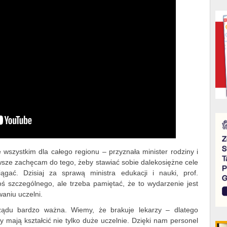
e wszystkim dla całego regionu – przyznała minister rodziny i
awsze zachęcam do tego, żeby stawiać sobie dalekosiężne cele
ągać. Dzisiaj za sprawą ministra edukacji i nauki, prof.
ś szczególnego, ale trzeba pamiętać, że to wydarzenie jest
waniu uczelni.
rządu bardzo ważna. Wiemy, że brakuje lekarzy – dlatego
rzy mają kształcić nie tylko duże uczelnie. Dzięki nam personel