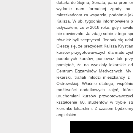
dotarła do Sejmu, Senatu, pana premier
wydanie nam formalnej zgody na k
mieszkańcom za wsparcie, podobnie jak 
Kalisza. W ub. tygodniu informowałem p
usłyszałem, że w 2018 roku, gdy mówiłe
nie dowierzało. Ja zdaję sobie z tego 
również byli sceptyczni. Jednak się uda
Cieszę się, że prezydent Kalisza Krystia
kursów przygotowawczych dla maturzyst
podobnych kursów, ponieważ tak przy
pamiętać, że na wydziały lekarskie o
Centrum Egzaminów Medycznych. My wo
lekarski, trafiali młodzi mieszkańcy z
Ostrowskiej. Właśnie dlatego, wspóln
możliwości dodatkowych zajęć, któr
uruchomieni kursów przygotowawczyc
kształcenie 60. studentów w trybie s
kierunku lekarskim. Z czasem będziemy 
angielskim.