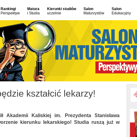
Rankingi
Matura
Kierunki studiów
Salon
Salon
Perspektyw
i Studia
uczelnie
Maturzystów
Edukacyjny
dzie kształcić lekarzy!
lił Akademii Kaliskiej im. Prezydenta Stanisława
rzenie kierunku lekarskiego! Studia ruszą już w