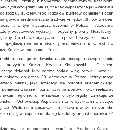
 kaliską uczelnię z najbardziej renomowanymi uczelniami
d pewnymi względami nie są one tak wyposażone jak Akademia
 Tego rodzaju sukcesy, tego rodzajów punktów odniesień i ocen
mają swoją średniowieczną tradycję –między XII i XV wiekiem
uczelni, w tym najstarsza uczelnia w Polsce – Akademia
ztery podstawowe wydziały: medyczny, prawny, filozoficzny i
giczny. Co charakterystyczne – spośród wszystkich uczelni
 największą renomę medyczną, miał niewielki uniwersytet w
czę Kaliszowi, na tle całej Polski.
łki rektora i całego środowiska akademickiego naszego miasta
ł prezydent Kalisza, Krystian Kinastowski. – Chciałem
 czego dokonał. Miał bardzo śmiałą wizję rozwoju uczelni i
sz dołączył do grona 20. ośrodków w Polsce, którzy mogą
naszego miasta, jako liczącego się ośrodka akademickiego.
, ponieważ zawsze można liczyć na posłów, którzy realizując
swoim regionie, a nie zawsze to było regułą. Dziękuję, że
Kalisko – Ostrowskiej. Wspieracie nas w wysiłkach na bieżąco
acie. Wiele osób kibicowało projektowi utworzenia kierunku
szcze raz gratuluję, że udało się tak dobry projekt doprowadzić
dział również uruchomienie – wspólnie z Akademią Kaliską –