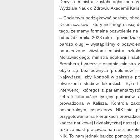
Decyzja ministra została ogłoszona w
Wydziale Nauk o Zdrowiu Akademii Kalisk
– Chciałbym podziękować posłom, obecn
Dziedziczakowi, który nie mógł dzisiaj d
tego, że mamy formalne pozwolenie na u
od października 2023 roku – powiedział re
bardzo długi – wystąpiliśmy o pozwole
poprzedzone wizytami ministra szko
Morawieckiego, ministra edukacji i nau
Brombera i wreszcie ostatnio ministra 
obyło się bez pewnych problemów – n
Najwyższej Izby Kontroli w zakresie p
utworzenia studiów lekarskich. Była
interwencji któregoś z parlamentarzys
zebrać kilkanaście tysięcy podpisów,
prowadzona w Kalisza. Kontrola zak
pokontrolnym inspektorzy NIK nie p
przygotowanie na kierunkach prowadzo
kadrze naukowej i dydaktycznej naszej uc
roku zamiast pracować na rzecz uczeln
NIK. To nam jednak bardzo pomogło, p