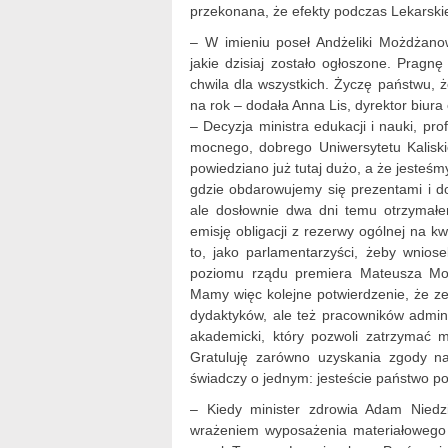
przekonana, że efekty podczas Lekarsk
– W imieniu poseł Andżeliki Możdżano
jakie dzisiaj zostało ogłoszone. Pragnę
chwila dla wszystkich. Życzę państwu, 
na rok – dodała Anna Lis, dyrektor biura
– Decyzja ministra edukacji i nauki, pr
mocnego, dobrego Uniwersytetu Kaliski
powiedziano już tutaj dużo, a że jesteś
gdzie obdarowujemy się prezentami i do
ale dosłownie dwa dni temu otrzymałe
emisję obligacji z rezerwy ogólnej na kw
to, jako parlamentarzyści, żeby wniose
poziomu rządu premiera Mateusza Mora
Mamy więc kolejne potwierdzenie, że zes
dydaktyków, ale też pracowników admini
akademicki, który pozwoli zatrzymać m
Gratuluję zarówno uzyskania zgody na 
świadczy o jednym: jesteście państwo po
– Kiedy minister zdrowia Adam Niedzi
wrażeniem wyposażenia materiałowego 