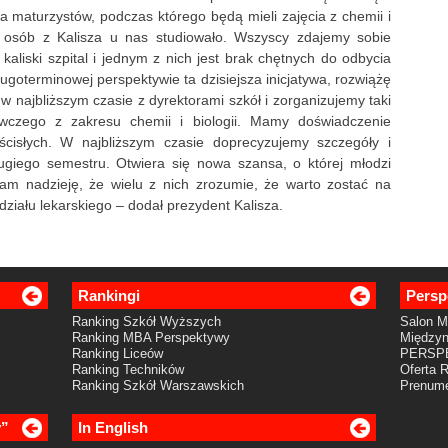
 maturzystów, podczas którego będą mieli zajęcia z chemii i
ej osób z Kalisza u nas studiowało. Wszyscy zdajemy sobie
kaliski szpital i jednym z nich jest brak chętnych do odbycia
ugoterminowej perspektywie ta dzisiejsza inicjatywa, rozwiążę
 najbliższym czasie z dyrektorami szkół i zorganizujemy taki
wczego z zakresu chemii i biologii. Mamy doświadczenie
cisłych. W najbliższym czasie doprecyzujemy szczegóły i
ugiego semestru. Otwiera się nowa szansa, o której młodzi
Mam nadzieję, że wielu z nich zrozumie, że warto zostać na
działu lekarskiego – dodał prezydent Kalisza.
Rankingi
Persp
Ranking Szkół Wyższych
Salon 
Ranking MBA Perspektywy
Międzyn
Ranking Liceów
PERSP
Ranking Techników
Oferta 
Ranking Szkół Warszawskich
Prenume
y”
In English