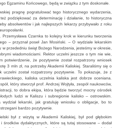
iego Egzaminu Końcowego, będą w związku z tym doskonałe.
wskiej pragnę pogratulować tego historycznego wydarzenia,
 też podziękować za determinację i działanie, to historyczna
żeby absolwentów i jak najlepszych lekarzy przybywało z roku
 europosłanki.
of. Przemysława Czarnka to kolejny krok w kierunku tworzenia
ego – przyznał poseł Jan Mosiński. – O wydziale lekarskim
my w przededniu świąt Bożego Narodzenia, jesteśmy w okresie,
brymi wiadomościami. Rektor uczelni jeszcze o tym nie wie,
m potwierdzenie, że pozytywnie został rozpatrzony wniosek
otę 3 mln zł, na potrzeby Akademii Kaliskiej. Staraliśmy się o
k uczelni został rozpatrzony pozytywnie. To pokazuje, że z
wieckiego, kaliska uczelnia kaliska jest dobrze oceniana.
pół, który stworzył prof. Andrzej Wojtyła, zespół naukowców,
stracji, to dobra ekipa, która będzie tworzyć mocny ośrodek
łodych ludzi w Kaliszu i subregionie kalisko – ostrowskim.
wydział lekarski, jak gratuluję wniosku o obligacje, bo to
strzegani bardzo pozytywnie.
elski był z wizytą w Akademii Kaliskiej, był pod głębokim
i środków dydaktycznych, które są tutaj stosowane – dodał