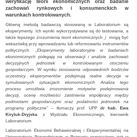
weryfikację teorii ekonomicznych oraz badanie
zachowań rynkowych i konsumenckich w
warunkach kontrolowanych.
Główną metodą badawczą stosowaną w Laboratorium są
eksperymenty. Ich wyniki wykorzystywane są do testowania, a
także lepszego zrozumienia teorii ekonomicznych
i mogą być
wskazówką przy wprowadzaniu lub reformowaniu instrumentów
politycznych.
„Eksperymenty laboratoryjne w badaniach
ekonomicznych polegają na obserwacji i analizie zachowań
decyzyjnych jednostek w kontrolowanym otoczeniu
gospodarczym. W wyniku stosowania odpowiednich bodźców
uczestnicy eksperymentów podejmują realne decyzje w
symulowanych sytuacjach ekonomicznych. Analiza tego
procesu umożliwia zrozumienie motywów podejmowania
decyzji, ocenę możliwości zaistnienia współpracy między
podmiotami gospodarczymi oraz podatności jednostek na
programy polityczne”
– tłumaczy prof. UPP
dr hab. Ewa
Kiryluk-Dryjska
z Wydziału Ekonomicznego, kierownik
Laboratorium.
Laboratorium Ekonomii Behawioralnej i Eksperymentalnej na
Uniwersytecie Przyrodniczym w Poznaniu wyposażone jest w