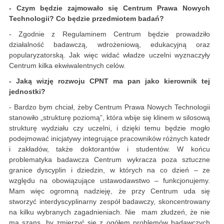
- Czym będzie zajmowało się Centrum Prawa Nowych
Technologii? Co będzie przedmiotem badań?
- Zgodnie z Regulaminem Centrum będzie prowadziło
działalność badawczą, wdrożeniową, edukacyjną oraz
popularyzatorską. Jak więc widać władze uczelni wyznaczyły
Centrum kilka ekwiwalentnych celów.
- Jaką wizję rozwoju CPNT ma pan jako kierownik tej
jednostki?
- Bardzo bym chciał, żeby Centrum Prawa Nowych Technologii
stanowiło „strukturę poziomą”, która wbije się klinem w silosową
strukturę wydziału czy uczelni, i dzięki temu będzie mogło
podejmować inicjatywy integrujące pracowników różnych katedr
i zakładów, także doktorantów i studentów. W końcu
problematyka badawcza Centrum wykracza poza sztuczne
granice dyscyplin i dziedzin, w których na co dzień – ze
względu na obowiązujące ustawodawstwo – funkcjonujemy.
Mam więc ogromną nadzieję, że przy Centrum uda się
stworzyć interdyscyplinarny zespół badawczy, skoncentrowany
na kilku wybranych zagadnieniach. Nie mam złudzeń, że nie
ma szans, by zmierzyć się z ogółem problemów badawczych