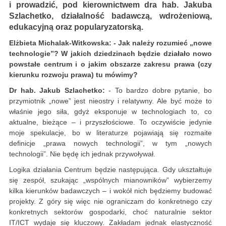
i prowadzić, pod kierownictwem dra hab. Jakuba
Szlachetko, działalność badawczą, wdrożeniową,
edukacyjną oraz popularyzatorską.
Elżbieta Michalak-Witkowska: - Jak należy rozumieć „nowe
technologie”? W jakich dziedzinach będzie działało nowo
powstałe centrum i o jakim obszarze zakresu prawa (czy
kierunku rozwoju prawa) tu mówimy?
Dr hab. Jakub Szlachetko:
- To bardzo dobre pytanie, bo
przymiotnik „nowe” jest nieostry i relatywny. Ale być może to
właśnie jego siła, gdyż eksponuje w technologiach to, co
aktualne, bieżące – i przyszłościowe. To oczywiście jedynie
moje spekulacje, bo w literaturze pojawiają się rozmaite
definicje „prawa nowych technologii”, w tym „nowych
technologii”. Nie będę ich jednak przywoływał.
Logika działania Centrum będzie następująca. Gdy ukształtuje
się zespół, szukając „wspólnych mianowników” wybierzemy
kilka kierunków badawczych – i wokół nich będziemy budować
projekty. Z góry się więc nie ograniczam do konkretnego czy
konkretnych sektorów gospodarki, choć naturalnie sektor
IT/ICT wydaje się kluczowy. Zakładam jednak elastyczność