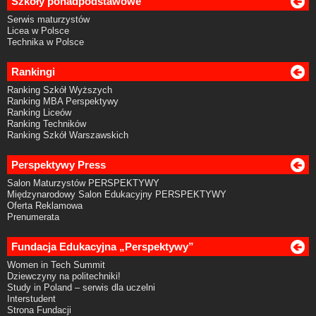
Szkoły ponadpodstawowe
Serwis maturzystów
Licea w Polsce
Technika w Polsce
Rankingi
Ranking Szkół Wyższych
Ranking MBA Perspektywy
Ranking Liceów
Ranking Techników
Ranking Szkół Warszawskich
Perspektywy Press
Salon Maturzystów PERSPEKTYWY
Międzynarodowy Salon Edukacyjny PERSPEKTYWY
Oferta Reklamowa
Prenumerata
Fundacja Edukacyjna „Perspektywy”
Women in Tech Summit
Dziewczyny na politechniki!
Study in Poland – serwis dla uczelni
Interstudent
Strona Fundacji