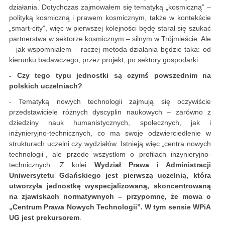
działania. Dotychczas zajmowałem się tematyką „kosmiczną” –
polityką kosmiczną i prawem kosmicznym, także w kontekście
„smart-city”, więc w pierwszej kolejności będę starał się szukać
partnerstwa w sektorze kosmicznym – silnym w Trójmieście. Ale
– jak wspomniałem – raczej metoda działania będzie taka: od
kierunku badawczego, przez projekt, po sektory gospodarki.
- Czy tego typu jednostki są czymś powszednim na
polskich uczelniach?
- Tematyką nowych technologii zajmują się oczywiście
przedstawiciele różnych dyscyplin naukowych – zarówno z
dziedziny nauk humanistycznych, społecznych, jak i
inżynieryjno-technicznych, co ma swoje odzwierciedlenie w
strukturach uczelni czy wydziałów. Istnieją więc „centra nowych
technologii”, ale przede wszystkim o profilach inżynieryjno-
technicznych. Z kolei
Wydział Prawa i Administracji
Uniwersytetu Gdańskiego jest pierwszą uczelnią, która
utworzyła jednostkę wyspecjalizowaną, skoncentrowaną
na zjawiskach normatywnych – przypomnę, że mowa o
„Centrum Prawa Nowych Technologii”. W tym sensie WPiA
UG jest prekursorem
.