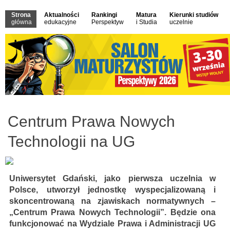
Strona
Aktualności
Rankingi
Matura
Kierunki studiów
główna
edukacyjne
Perspektyw
i Studia
uczelnie
Centrum Prawa Nowych
Technologii na UG
Uniwersytet Gdański, jako pierwsza uczelnia w
Polsce, utworzył jednostkę wyspecjalizowaną i
skoncentrowaną na zjawiskach normatywnych –
„Centrum Prawa Nowych Technologii”. Będzie ona
funkcjonować na Wydziale Prawa i Administracji UG