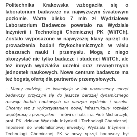
Politechnika Krakowska wzbogaciła się o
laboratorium badawcze na najwyższym światowym
poziomie. Warte blisko 7 mln zł Wydziałowe
Laboratorium Badawcze powstało na Wydziale
Inżynierii i Technologii Chemicznej PK (WIiTCh).
Zostało wyposażone w najwyższej klasy sprzęt do
prowadzenia badań fizykochemicznych w wielu
obszarach nauki i przemysłu. Mogą z niego
skorzystać nie tylko badacze i studenci WIiTCh, ale
też innych wydziałów uczelni oraz zewnętrznych
jednostek naukowych. Nowe centrum badawcze ma
też bogatą ofertę dla partnerów przemysłowych.
– Mamy nadzieję, że inwestycja w tak nowoczesny sprzęt
badawczy przyczyni się do jeszcze bardziej dynamicznego
rozwoju badań naukowych na naszym wydziale i uczelni.
Chcemy też z wykorzystaniem nowej infrastruktury rozwijać
współpracę z przemysłem –
mówi dr hab. inż. Piotr Michorczyk,
prof. PK, dziekan Wydziału Inżynierii i Technologii Chemicznej.
Impulsem do wielomilionowej inwestycji Wydziału Inżynierii i
Technologii Chemicznej PK w nowy sprzęt badawczy był