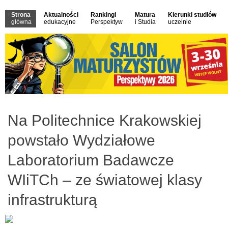
Strona
Aktualności
Rankingi
Matura
Kierunki studiów
główna
edukacyjne
Perspektyw
i Studia
uczelnie
Na Politechnice Krakowskiej
powstało Wydziałowe
Laboratorium Badawcze
WIiTCh – ze światowej klasy
infrastrukturą