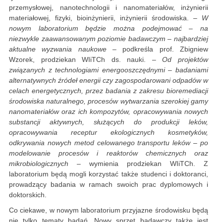
przemysłowej, nanotechnologii i nanomateriałów, inżynierii
materiałowej, fizyki, bioinżynierii, inżynierii środowiska.
– W
nowym laboratorium będzie można podejmować – na
niezwykle zaawansowanym poziomie badawczym – najbardziej
aktualne wyzwania naukowe
– podkreśla prof. Zbigniew
Wzorek, prodziekan WIiTCh ds. nauki. –
Od projektów
związanych z technologiami energooszczędnymi – badaniami
alternatywnych źródeł energii czy zagospodarowani odpadów w
celach energetycznych, przez badania z zakresu bioremediacji
środowiska naturalnego, procesów wytwarzania szerokiej gamy
nanomateriałów oraz ich kompozytów, opracowywania nowych
substancji aktywnych, służących do produkcji leków,
opracowywania receptur ekologicznych kosmetyków,
odkrywania nowych metod celowanego transportu leków – po
modelowanie procesów i reaktorów chemicznych oraz
mikrobiologicznych –
wymienia prodziekan WIiTCh. Z
laboratorium będą mogli korzystać także studenci i doktoranci,
prowadzący badania w ramach swoich prac dyplomowych i
doktorskich.
Co ciekawe, w nowym laboratorium przyjazne środowisku będą
nie tylko tematy badań. Nowy sprzęt badawczy także jest