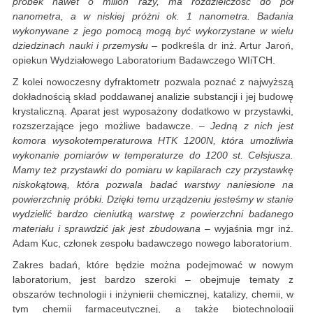
próbek nawet o milion razy, ma rozdzielczość do pół
nanometra, a w niskiej próżni ok. 1 nanometra. Badania
wykonywane z jego pomocą mogą być wykorzystane w wielu
dziedzinach nauki i przemysłu –
podkreśla dr inż. Artur Jaroń,
opiekun Wydziałowego Laboratorium Badawczego WIiTCH.
Z kolei nowoczesny dyfraktometr pozwala poznać z najwyższą
dokładnością skład poddawanej analizie substancji i jej budowę
krystaliczną. Aparat jest wyposażony dodatkowo w przystawki,
rozszerzające jego możliwe badawcze.
– Jedną z nich jest
komora wysokotemperaturowa HTK 1200N, która umożliwia
wykonanie pomiarów w temperaturze do 1200 st. Celsjusza.
Mamy też przystawki do pomiaru w kapilarach czy przystawkę
niskokątową, która pozwala badać warstwy naniesione na
powierzchnię próbki. Dzięki temu urządzeniu jesteśmy w stanie
wydzielić bardzo cieniutką warstwę z powierzchni badanego
materiału i sprawdzić jak jest zbudowana
– wyjaśnia mgr inż.
Adam Kuc, członek zespołu badawczego nowego laboratorium.
Zakres badań, które będzie można podejmować w nowym
laboratorium, jest bardzo szeroki – obejmuje tematy z
obszarów technologii i inżynierii chemicznej, katalizy, chemii, w
tym chemii farmaceutycznej, a także biotechnologii