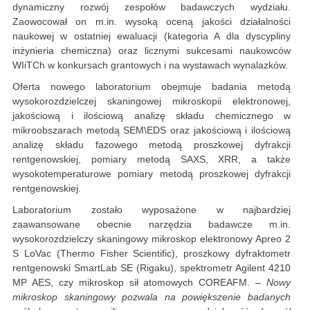
dynamiczny rozwój zespołów badawczych wydziału.
Zaowocował on m.in. wysoką oceną jakości działalności
naukowej w ostatniej ewaluacji (kategoria A dla dyscypliny
inżynieria chemiczna) oraz licznymi sukcesami naukowców
WIiTCh w konkursach grantowych i na wystawach wynalazków.
Oferta nowego laboratorium obejmuje badania metodą
wysokorozdzielczej skaningowej mikroskopii elektronowej,
jakościową i ilościową analizę składu chemicznego w
mikroobszarach metodą SEM\EDS oraz jakościową i ilościową
analizę składu fazowego metodą proszkowej dyfrakcji
rentgenowskiej, pomiary metodą SAXS, XRR, a także
wysokotemperaturowe pomiary metodą proszkowej dyfrakcji
rentgenowskiej.
Laboratorium zostało wyposażone w najbardziej
zaawansowane obecnie narzędzia badawcze m.in.
wysokorozdzielczy skaningowy mikroskop elektronowy Apreo 2
S LoVac (Thermo Fisher Scientific), proszkowy dyfraktometr
rentgenowski SmartLab SE (Rigaku), spektrometr Agilent 4210
MP AES, czy mikroskop sił atomowych COREAFM.
– Nowy
mikroskop skaningowy pozwala na powiększenie badanych