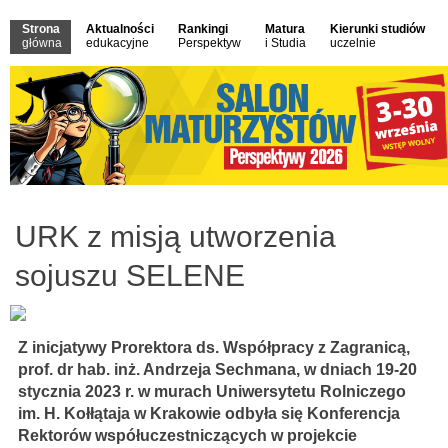
Strona
Aktualności
Rankingi
Matura
Kierunki studiów
główna
edukacyjne
Perspektyw
i Studia
uczelnie
URK z misją utworzenia
sojuszu SELENE
Z inicjatywy Prorektora ds. Współpracy z Zagranicą,
prof. dr hab. inż. Andrzeja Sechmana, w dniach 19-20
stycznia 2023 r. w murach Uniwersytetu Rolniczego
im. H. Kołłątaja w Krakowie odbyła się Konferencja
Rektorów współuczestniczących w projekcie