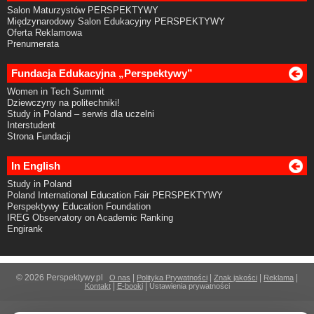
Salon Maturzystów PERSPEKTYWY
Międzynarodowy Salon Edukacyjny PERSPEKTYWY
Oferta Reklamowa
Prenumerata
Fundacja Edukacyjna „Perspektywy”
Women in Tech Summit
Dziewczyny na politechniki!
Study in Poland – serwis dla uczelni
Interstudent
Strona Fundacji
In English
Study in Poland
Poland International Education Fair PERSPEKTYWY
Perspektywy Education Foundation
IREG Observatory on Academic Ranking
Engirank
© 2026 Perspektywy.pl
|
|
|
|
O nas
Polityka Prywatności
Znak jakości
Reklama
|
|
Kontakt
E-booki
Ustawienia prywatności