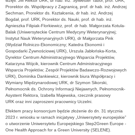
wzięli: JM Rektor URK, dr hab. inż. Sylwester Tabor, prof. URK,
Prorektor ds. Współpracy z Zagranicą, prof. dr hab. inż. Andrzej
Sechman, Prorektor ds. Kształcenia, dr hab. inż. Andrzej
Bogdał, prof. URK, Prorektor ds. Nauki, prof. dr hab. inż.
Agnieszka Filipiak-Florkiewicz, prof. dr hab. Małgorzata Kotula-
Balak (Uniwersyteckie Centrum Medycyny Weterynaryjnej;
Instytut Nauk Weterynaryjnych URK), dr Małgorzata Pink
(Wydział Rolniczo-Ekonomiczny; Katedra Ekonomii i
Gospodarki Żywnościowej URK), Urszula Jabłońska-Korta,
Dyrektor Centrum Administracyjnego Wsparcia Projektów,
Katarzyna Wójcik, kierownik Centrum Administracyjnego
Wsparcia Projektów; Zespół Projektów Badawczo-Rozwojowych
URK), Dominika Dankiewicz, kierownik biura Współpracy i
Wymiany Międzynarodowej URK, dr Szymon Sikorski,
Pełnomocnik ds. Ochrony Informacji Niejawnych, Pełnomocnik-
Asystent Rektora, Izabella Majewska, rzecznik prasowy
URK oraz inni zaproszeni pracownicy Uczelni.
Efektem pracy konsorcjum będzie złożenie do dn. 31 stycznia
2023 r. wniosku w ramach inicjatywy „Uniwersytety europejskie”
o utworzenie Uniwersytetu Europejskiego Step2Green Europe -
One Health Approach for a Green University (SELENE).