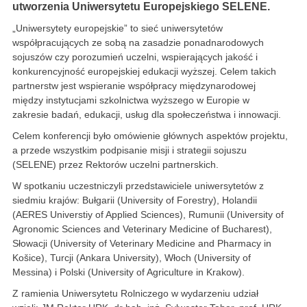
utworzenia Uniwersytetu Europejskiego SELENE.
„Uniwersytety europejskie” to sieć uniwersytetów
współpracujących ze sobą na zasadzie ponadnarodowych
sojuszów czy porozumień uczelni, wspierających jakość i
konkurencyjność europejskiej edukacji wyższej. Celem takich
partnerstw jest wspieranie współpracy międzynarodowej
między instytucjami szkolnictwa wyższego w Europie w
zakresie badań, edukacji, usług dla społeczeństwa i innowacji.
Celem konferencji było omówienie głównych aspektów projektu,
a przede wszystkim podpisanie misji i strategii sojuszu
(SELENE) przez Rektorów uczelni partnerskich.
W spotkaniu uczestniczyli przedstawiciele uniwersytetów z
siedmiu krajów: Bułgarii (University of Forestry), Holandii
(AERES Universtiy of Applied Sciences), Rumunii (University of
Agronomic Sciences and Veterinary Medicine of Bucharest),
Słowacji (University of Veterinary Medicine and Pharmacy in
Košice), Turcji (Ankara University), Włoch (University of
Messina) i Polski (University of Agriculture in Krakow).
Z ramienia Uniwersytetu Rolniczego w wydarzeniu udział