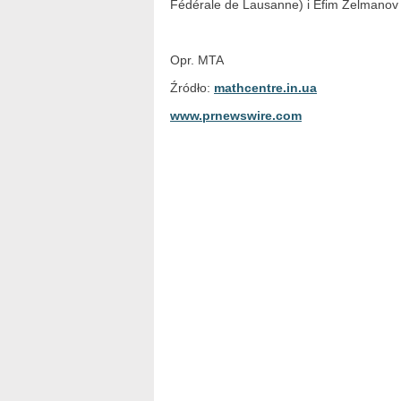
Fédérale de Lausanne) i Efim Zelmanov (
Opr. MTA
Źródło:
mathcentre.in.ua
www.prnewswire.com