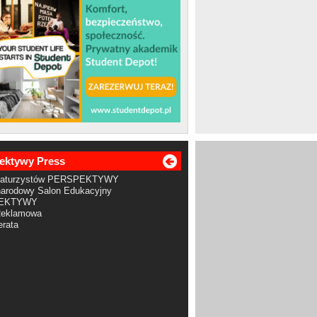
ektywy Press
Maturzystów PERSPEKTYWY
arodowy Salon Edukacyjny
EKTYWY
Reklamowa
rata