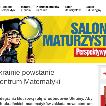
Rankingi
Matura
Kierunki studiów
Salon
Salon
Perspektyw
i Studia
uczelnie
Maturzystów
Edukacyjny
rainie powstanie
entrum Matematyki
degrania kluczową rolę w odbudowie Ukrainy. Aby
ch ukraińskich matematyków zakłada nowe centrum