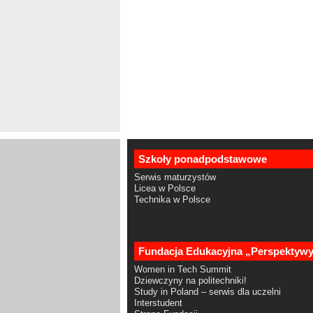
Szkoły ponadpodstawowe
Serwis maturzystów
Licea w Polsce
Technika w Polsce
Fundacja Edukacyjna „Perspektyw
Women in Tech Summit
Dziewczyny na politechniki!
Study in Poland – serwis dla uczelni
Interstudent