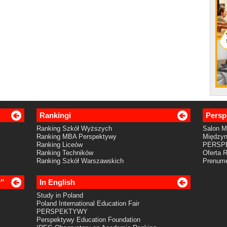
Rankingi
Persp
Ranking Szkół Wyższych
Salon 
Ranking MBA Perspektywy
Międzyn
Ranking Liceów
PERSP
Ranking Techników
Oferta 
Ranking Szkół Warszawskich
Prenume
y”
In English
Study in Poland
Poland International Education Fair
PERSPEKTYWY
Perspektywy Education Foundation