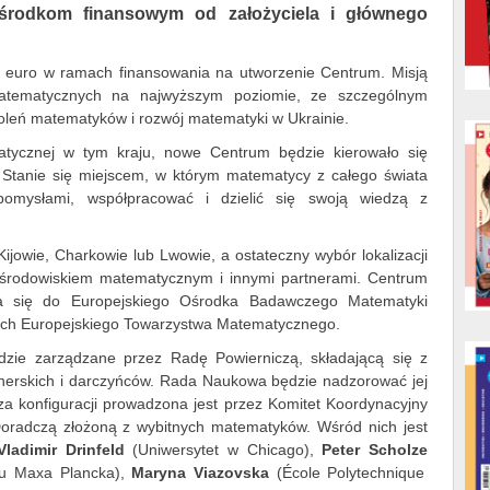
środkom finansowym od założyciela i głównego
a euro w ramach finansowania na utworzenie Centrum. Misją
atematycznych na najwyższym poziomie, ze szczególnym
oleń matematyków i rozwój matematyki w Ukrainie.
ematycznej w tym kraju, nowe Centrum będzie kierowało się
 Stanie się miejscem, w którym matematycy z całego świata
omysłami, współpracować i dzielić się swoją wiedzą z
owie, Charkowie lub Lwowie, a ostateczny wybór lokalizacji
środowiskiem matematycznym i innymi partnerami. Centrum
ia się do Europejskiego Ośrodka Badawczego Matematyki
ach Europejskiego Towarzystwa Matematycznego.
dzie zarządzane przez Radę Powierniczą, składającą się z
rtnerskich i darczyńców. Rada Naukowa będzie nadzorować jej
a konfiguracji prowadzona jest przez Komitet Koordynacyjny
radczą złożoną z wybitnych matematyków. Wśród nich jest
Vladimir Drinfeld
(Uniwersytet w Chicago),
Peter Scholze
utu Maxa Plancka),
Maryna Viazovska
(École Polytechnique