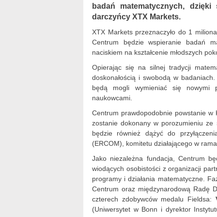
badań matematycznych, dzięki 
darczyńcy XTX Markets.
XTX Markets przeznaczyło do 1 milion
Centrum będzie wspieranie badań m
naciskiem na kształcenie młodszych pok
Opierając się na silnej tradycji mat
doskonałością i swobodą w badaniach.
będą mogli wymieniać się nowymi p
naukowcami.
Centrum prawdopodobnie powstanie w Kij
zostanie dokonany w porozumieniu ze 
będzie również dążyć do przyłączen
(ERCOM), komitetu działającego w ram
Jako niezależna fundacja, Centrum bę
wiodących osobistości z organizacji pa
programy i działania matematyczne. Faz
Centrum oraz międzynarodową Radę Do
czterech zdobywców medalu Fieldsa:
(Uniwersytet w Bonn i dyrektor Instyt