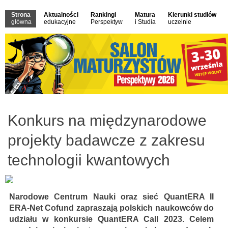
Strona
Aktualności
Rankingi
Matura
Kierunki studiów
główna
edukacyjne
Perspektyw
i Studia
uczelnie
Konkurs na międzynarodowe
projekty badawcze z zakresu
technologii kwantowych
Narodowe Centrum Nauki oraz sieć QuantERA II
ERA-Net Cofund zapraszają polskich naukowców do
udziału w konkursie QuantERA Call 2023. Celem