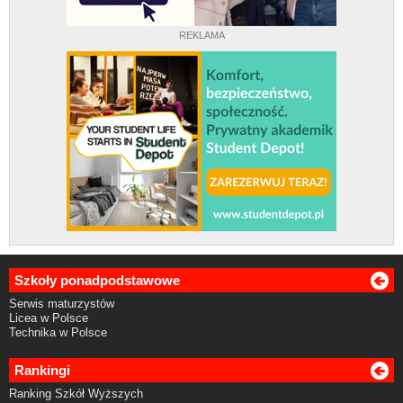
REKLAMA
Szkoły ponadpodstawowe
Serwis maturzystów
Licea w Polsce
Technika w Polsce
Rankingi
Ranking Szkół Wyższych