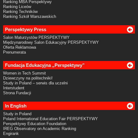
Ranking MBA Perspektywy
Ranking Liceów
Ranking Techników
Ranking Szkół Warszawskich
Perspektywy Press
Salon Maturzystów PERSPEKTYWY
Międzynarodowy Salon Edukacyjny PERSPEKTYWY
Oferta Reklamowa
Prenumerata
Fundacja Edukacyjna „Perspektywy”
Women in Tech Summit
Dziewczyny na politechniki!
Study in Poland – serwis dla uczelni
Interstudent
Strona Fundacji
In English
Study in Poland
Poland International Education Fair PERSPEKTYWY
Perspektywy Education Foundation
IREG Observatory on Academic Ranking
Engirank