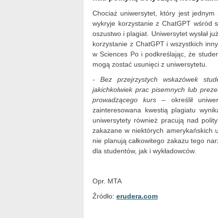
Chociaż uniwersytet, który jest jednym 
wykryje korzystanie z ChatGPT wśród s
oszustwo i plagiat. Uniwersytet wysłał j
korzystanie z ChatGPT i wszystkich innyc
w Sciences Po i podkreślając, że stude
mogą zostać usunięci z uniwersytetu.
- Bez przejrzystych wskazówek stu
jakichkolwiek prac pisemnych lub preze
prowadzącego kurs –
określił uniw
zainteresowana kwestią plagiatu wyni
uniwersytety również pracują nad polit
zakazane w niektórych amerykańskich uc
nie planują całkowitego zakazu tego na
dla studentów, jak i wykładowców.
Opr. MTA
Źródło:
erudera.com