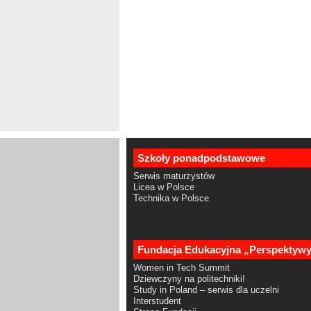
Szkoły ponadpodstawowe
Serwis maturzystów
Licea w Polsce
Technika w Polsce
Fundacja Edukacyjna „Perspektyw
Women in Tech Summit
Dziewczyny na politechniki!
Study in Poland – serwis dla uczelni
Interstudent