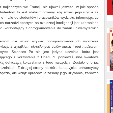
z najlepszych we Francji, nie ujawnił jeszcze, w jaki sposób
tudentów, to jest zdeterminowany, aby uznać jego użycie za
uż e-maile do studentów i pracowników wydziału, informując, że
h narzędzi opartych na sztucznej inteligencji jest zabronione
nci korzystający z oprogramowania do zadań uniwersyteckich
dentom nie wolno używać oprogramowania do tworzenia
ntacji, z wyjątkiem określonych celów kursu i pod nadzorem
ersytet. Sciences Po nie jest jedyną uczelnią, która jest
kającego z korzystania z ChatGPT, ponieważ inne światowe
yką dotyczącą korzystania z tego narzędzia. Zostało ono już
zelniach. Z drugiej strony niektóre kanadyjskie uniwersytety
rzędzia, ale wciąż opracowują zasady jego używania, zarówno