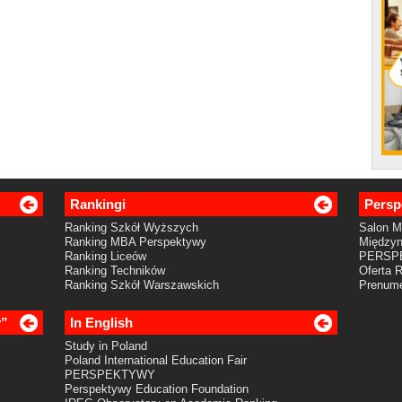
Rankingi
Persp
Ranking Szkół Wyższych
Salon 
Ranking MBA Perspektywy
Międzyn
Ranking Liceów
PERSP
Ranking Techników
Oferta 
Ranking Szkół Warszawskich
Prenume
y”
In English
Study in Poland
Poland International Education Fair
PERSPEKTYWY
Perspektywy Education Foundation