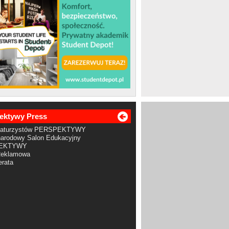
ektywy Press
Maturzystów PERSPEKTYWY
arodowy Salon Edukacyjny
EKTYWY
Reklamowa
rata