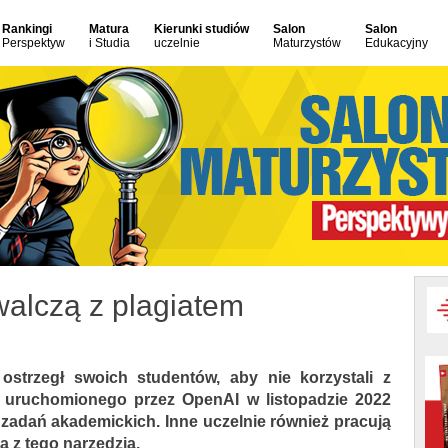
Rankingi
Matura
Kierunki studiów
Salon
Salon
Perspektyw
i Studia
uczelnie
Maturzystów
Edukacyjny
walczą z plagiatem
ostrzegł swoich studentów, aby nie korzystali z
, uruchomionego przez OpenAI w listopadzie 2022
zadań akademickich. Inne uczelnie również pracują
a z tego narzędzia.