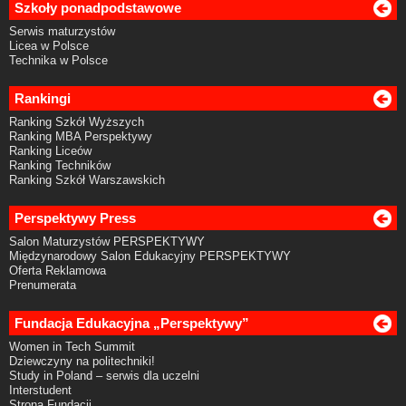
Szkoły ponadpodstawowe
Serwis maturzystów
Licea w Polsce
Technika w Polsce
Rankingi
Ranking Szkół Wyższych
Ranking MBA Perspektywy
Ranking Liceów
Ranking Techników
Ranking Szkół Warszawskich
Perspektywy Press
Salon Maturzystów PERSPEKTYWY
Międzynarodowy Salon Edukacyjny PERSPEKTYWY
Oferta Reklamowa
Prenumerata
Fundacja Edukacyjna „Perspektywy”
Women in Tech Summit
Dziewczyny na politechniki!
Study in Poland – serwis dla uczelni
Interstudent
Strona Fundacji