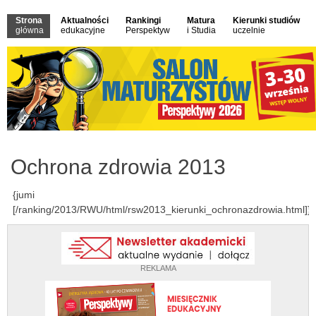
Strona
Aktualności
Rankingi
Matura
Kierunki studiów
główna
edukacyjne
Perspektyw
i Studia
uczelnie
Ochrona zdrowia 2013
{jumi
[/ranking/2013/RWU/html/rsw2013_kierunki_ochronazdrowia.html]}
REKLAMA