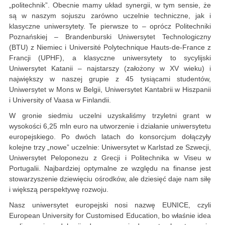
„politechnik”. Obecnie mamy układ synergii, w tym sensie, że
są w naszym sojuszu zarówno uczelnie techniczne, jak i
klasyczne uniwersytety. Te pierwsze to – oprócz Politechniki
Poznańskiej – Brandenburski Uniwersytet Technologiczny
(BTU) z Niemiec i Université Polytechnique Hauts-de-France z
Francji (UPHF), a klasyczne uniwersytety to sycylijski
Uniwersytet Katanii – najstarszy (założony w XV wieku) i
największy w naszej grupie z 45 tysiącami studentów,
Uniwersytet w Mons w Belgii, Uniwersytet Kantabrii w Hiszpanii
i University of Vaasa w Finlandii.
W gronie siedmiu uczelni uzyskaliśmy trzyletni grant w
wysokości 6,25 mln euro na utworzenie i działanie uniwersytetu
europejskiego. Po dwóch latach do konsorcjum dołączyły
kolejne trzy „nowe” uczelnie: Uniwersytet w Karlstad ze Szwecji,
Uniwersytet Peloponezu z Grecji i Politechnika w Viseu w
Portugalii. Najbardziej optymalne ze względu na finanse jest
stowarzyszenie dziewięciu ośrodków, ale dziesięć daje nam siłę
i większą perspektywę rozwoju.
Nasz uniwersytet europejski nosi nazwę EUNICE, czyli
European University for Customised Education, bo właśnie idea