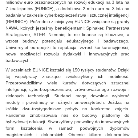
milionów euro przeznaczonych na rozwój edukacji na 3 lata na
7 koalicjantów (EUNICE), a dodatkowo 2 mln euro na 3 lata na
badania w zakresie cyberbezpieczeństwa i sztucznej inteligencji
(REUNICE). Pośrednio z inicjatywą EUNICE związane są granty
NAWA, których jesteśmy beneficjentami: Spinaker, Partnerstwa
Strategiczne, STER. Niemniej to nie finanse są kluczowe, a
wzrost budowy potencjału edukacyjnego i badawczego.
Uniwersytet europejski to reputacja, wzrost konkurencyjności,
nowe możliwości rozwoju dydaktyki i innowacyjnych prac
badawczych.
W uczelniach EUNICE kształci się 150 tysięcy studentów. Dzięki
tej współpracy znacząco zwiększyliśmy ich mobilność.
Przeprowadziliśmy wiele kursów dotyczących sztucznej
inteligencji, cyberbezpieczeństwa, zrównoważonego rozwoju i
zielonych technologii. Studenci mogą dowolnie wybierać
moduły i przedmioty w różnych uniwersytetach. Jeżdżą na
krótkie dwu-trzytygodniowe pobyty na konkretne zajęcia.
Pandemia zmobilizowała nas do budowy platformy do
hybrydowej edukacji. Stworzyliśmy podwaliny do innowacyjnych
form kształcenia w ramach podwójnych dyplomów
magisterskich i doktorskich. Obecnie kilkoro doktorantów