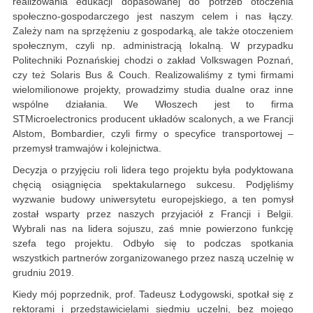
realizowania edukacji dopasowanej do potrzeb otoczenia
społeczno-gospodarczego jest naszym celem i nas łączy.
Zależy nam na sprzężeniu z gospodarką, ale także otoczeniem
społecznym, czyli np. administracją lokalną. W przypadku
Politechniki Poznańskiej chodzi o zakład Volkswagen Poznań,
czy też Solaris Bus & Couch. Realizowaliśmy z tymi firmami
wielomilionowe projekty, prowadzimy studia dualne oraz inne
wspólne działania. We Włoszech jest to firma
STMicroelectronics producent układów scalonych, a we Francji
Alstom, Bombardier, czyli firmy o specyfice transportowej –
przemysł tramwajów i kolejnictwa.
Decyzja o przyjęciu roli lidera tego projektu była podyktowana
chęcią osiągnięcia spektakularnego sukcesu. Podjęliśmy
wyzwanie budowy uniwersytetu europejskiego, a ten pomysł
został wsparty przez naszych przyjaciół z Francji i Belgii.
Wybrali nas na lidera sojuszu, zaś mnie powierzono funkcję
szefa tego projektu. Odbyło się to podczas spotkania
wszystkich partnerów zorganizowanego przez naszą uczelnię w
grudniu 2019.
Kiedy mój poprzednik, prof. Tadeusz Łodygowski, spotkał się z
rektorami i przedstawicielami siedmiu uczelni, bez mojego