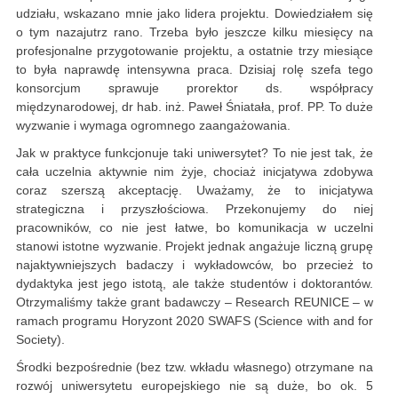
udziału, wskazano mnie jako lidera projektu. Dowiedziałem się
o tym nazajutrz rano. Trzeba było jeszcze kilku miesięcy na
profesjonalne przygotowanie projektu, a ostatnie trzy miesiące
to była naprawdę intensywna praca. Dzisiaj rolę szefa tego
konsorcjum sprawuje prorektor ds. współpracy
międzynarodowej, dr hab. inż. Paweł Śniatała, prof. PP. To duże
wyzwanie i wymaga ogromnego zaangażowania.
Jak w praktyce funkcjonuje taki uniwersytet? To nie jest tak, że
cała uczelnia aktywnie nim żyje, chociaż inicjatywa zdobywa
coraz szerszą akceptację. Uważamy, że to inicjatywa
strategiczna i przyszłościowa. Przekonujemy do niej
pracowników, co nie jest łatwe, bo komunikacja w uczelni
stanowi istotne wyzwanie. Projekt jednak angażuje liczną grupę
najaktywniejszych badaczy i wykładowców, bo przecież to
dydaktyka jest jego istotą, ale także studentów i doktorantów.
Otrzymaliśmy także grant badawczy – Research REUNICE – w
ramach programu Horyzont 2020 SWAFS (Science with and for
Society).
Środki bezpośrednie (bez tzw. wkładu własnego) otrzymane na
rozwój uniwersytetu europejskiego nie są duże, bo ok. 5