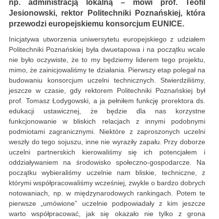
np. administracją lokalną – mówi prof. Teofil
Jesionowski, rektor Politechniki Poznańskiej, która
przewodzi europejskiemu konsorcjum EUNICE.
Inicjatywa utworzenia uniwersytetu europejskiego z udziałem
Politechniki Poznańskiej była dwuetapowa i na początku wcale
nie było oczywiste, że to my będziemy liderem tego projektu,
mimo, że zainicjowaliśmy te działania. Pierwszy etap polegał na
budowaniu konsorcjum uczelni technicznych. Stwierdziliśmy,
jeszcze w czasie, gdy rektorem Politechniki Poznańskiej był
prof. Tomasz Łodygowski, a ja pełniłem funkcję prorektora ds.
edukacji ustawicznej, że będzie dla nas korzystne
funkcjonowanie w bliskich relacjach z innymi podobnymi
podmiotami zagranicznymi. Niektóre z zaproszonych uczelni
weszły do tego sojuszu, inne nie wyraziły zapału. Przy doborze
uczelni partnerskich kierowaliśmy się ich potencjałem i
oddziaływaniem na środowisko społeczno-gospodarcze. Na
początku wybieraliśmy uczelnie nam bliskie, techniczne, z
którymi współpracowaliśmy wcześniej, zwykle o bardzo dobrych
notowaniach, np. w międzynarodowych rankingach. Potem te
pierwsze „umówione” uczelnie podpowiadały z kim jeszcze
warto współpracować, jak się okazało nie tylko z grona