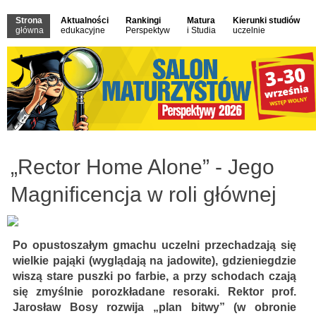
Strona
Aktualności
Rankingi
Matura
Kierunki studiów
główna
edukacyjne
Perspektyw
i Studia
uczelnie
„Rector Home Alone” - Jego
Magnificencja w roli głównej
Po opustoszałym gmachu uczelni przechadzają się
wielkie pająki (wyglądają na jadowite), gdzieniegdzie
wiszą stare puszki po farbie, a przy schodach czają
się zmyślnie porozkładane resoraki. Rektor prof.
Jarosław Bosy rozwija „plan bitwy” (w obronie