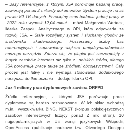
–
Bazy referencyjne, z którymi JSA porównuje badaną pracę,
zawierają ponad 2 miliardy dokumentów. System pracuje na aż
prawie 80 TB danych. Przeciętny czas badania jednej pracy w
2022 roku wynosił 12,04 minut
– mówi Małgorzata Wartacz,
liderka Zespołu Analitycznego w OPI, który odpowiada za
rozwój JSA. –
Stale rozwijamy system i słuchamy głosów ze
środowiska akademickiego. Poszerzamy liczbę baz
referencyjnych i zapewniamy większe umiędzynarodowienie
naszego narzędzia. Zdarza się, że plagiat jest zaczerpnięty z
innych zasobów internetu niż tylko z polskich źródeł, dlatego
JSA porównuje pracę także ze źródłami obcojęzycznymi. Cały
proces jest łatwy i nie wymaga stosowania dodatkowego
narzędzia do tłumaczenia
– dodaje liderka OPI.
Już 4 miliony prac dyplomowych zawiera ORPPD
Źródła referencyjne, z którymi JSA porównuje prace
dyplomowe są bardzo rozbudowane. W ich skład wchodzą
m.in.: wyszukiwarka BING, NEKST (korpus polskojęzycznych
zasobów internetowych liczący ponad 2 mld stron), 10
najpopularniejszych w UE wersji językowych Wikipedii,
OpenAccess (publikacje naukowe tzw. Otwartego Dostępu