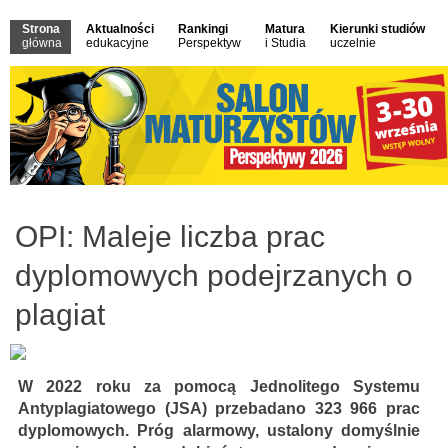
Strona
Aktualności
Rankingi
Matura
Kierunki studiów
główna
edukacyjne
Perspektyw
i Studia
uczelnie
OPI: Maleje liczba prac
dyplomowych podejrzanych o
plagiat
W 2022 roku za pomocą Jednolitego Systemu
Antyplagiatowego (JSA) przebadano 323 966 prac
dyplomowych. Próg alarmowy, ustalony domyślnie