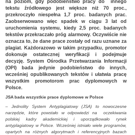
na poziom, gdy podobieństwo pracy do innego
tekstu źródłowego jest większe niż 70 proc.,
przekroczyło niespełna 1,7 proc. badanych prac.
Zaobserwowano więc spadek w ciągu 3 lat od
uruchomienia systemu, kiedy 2,5 proc. badanych
tekstów przekraczało próg alarmowy. Oczywiście nie
oznacza to, że dane prace zostały od razu uznane za
plagiat. Każdorazowo w takim przypadku, promotor
dokonuje ostatecznej weryfikacji i podejmuje
decyzję. System Ośrodka Przetwarzania Informacji
(OPI) bada jedynie podobieństwo do innych,
wcześniej opublikowanych tekstów i ułatwia pracę
wszystkim promotorom prac dyplomowych w
Polsce.
JSA bada wszystkie prace dyplomowe w Polsce
–
Jednolity System Antyplagiatowy (JSA) to nowoczesne
narzędzie, które powstało w odpowiedzi na oczekiwania
polskiej kadry akademickiej i uporządkowało rynek
antyplagiatowy w Polsce. Wcześniej istniało wiele programów,
opartych na różnych algorytmach i referencyjnych bazach