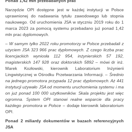
Ponad 1,42 mln przebadanych prac
Narzędzie OPI dostępne jest w każdej instytucji w Polsce
uprawnionej do nadawania tytułu zawodowego lub stopnia
naukowego. Od uruchomienia JSA w styczniu 2019 roku do 1
marca 2023 za pomocą systemu przebadano już ponad 1,42
mln prac dyplomowych.
–
W samym tylko 2022 roku promotorzy w Polsce przebadali z
użyciem JSA 323 966 prac dyplomowych. Z czego liczba prac
licencjackich wyniosła 112 954, inżynierskich 57 192,
magisterskich 147 928 oraz doktorskich 5892
– mówi dr inż.
Marek Kozłowski, kierownik Laboratorium Inżynierii
Lingwistycznej w Ośrodku Przetwarzania Informacji. –
Średnio
na jednego promotora przypada 12 prac dyplomowych. Aż 441
instytucji używało JSA od momentu uruchomienia systemu i ma
on już ponad 100 000 użytkowników. Skala projektu jest więc
ogromna. System OPI stanowi realne wsparcie dla pracy
każdego promotora w Polsce
– dodaje kierownik laboratorium
OPI.
Ponad 2 miliardy dokumentów w bazach referencyjnych
JSA