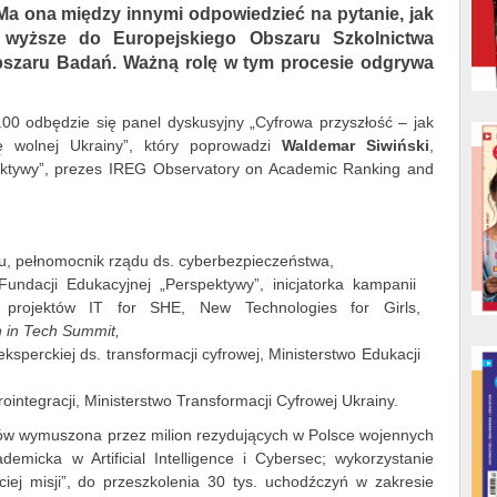
a ona między innymi odpowiedzieć na pytanie, jak
o wyższe do Europejskiego Obszaru Szkolnictwa
szaru Badań. Ważną rolę w tym procesie odgrywa
.00 odbędzie się panel dyskusyjny „Cyfrowa przyszłość – jak
 wolnej Ukrainy”, który poprowadzi
Waldemar Siwiński
,
pektywy”, prezes IREG Observatory on Academic Ranking and
nu, pełnomocnik rządu ds. cyberbezpieczeństwa,
Fundacji Edukacyjnej „Perspektywy”, inicjatorka kampanii
z projektów IT for SHE, New Technologies for Girls,
in Tech Summit,
eksperckiej ds. transformacji cyfrowej, Ministerstwo Edukacji
rointegracji, Ministerstwo Transformacji Cyfrowej Ukrainy.
jów wymuszona przez milion rezydujących w Polsce wojennych
emicka w Artificial Intelligence i Cybersec; wykorzystanie
ciej misji”, do przeszkolenia 30 tys. uchodźczyń w zakresie