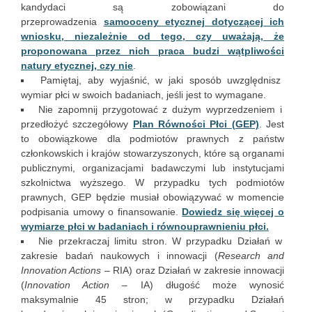
kandydaci są zobowiązani do
przeprowadzenia
samooceny etycznej dotyczącej ich
wniosku, niezależnie od tego, czy uważają, że
proponowana przez nich praca budzi wątpliwości
natury etycznej, czy nie
.
Pamiętaj, aby wyjaśnić, w jaki sposób uwzględnisz
wymiar płci w swoich badaniach, jeśli jest to wymagane.
Nie zapomnij przygotować z dużym wyprzedzeniem i
przedłożyć szczegółowy
Plan Równości Płci (GEP)
. Jest
to obowiązkowe dla podmiotów prawnych z państw
członkowskich i krajów stowarzyszonych, które są organami
publicznymi, organizacjami badawczymi lub instytucjami
szkolnictwa wyższego. W przypadku tych podmiotów
prawnych, GEP będzie musiał obowiązywać w momencie
podpisania umowy o finansowanie.
Dowiedz się więcej o
wymiarze płci w badaniach i równouprawnieniu płci.
Nie przekraczaj limitu stron. W przypadku Działań w
zakresie badań naukowych i innowacji (
Research and
Innovation Actions
– RIA) oraz Działań w zakresie innowacji
(
Innovation Action
– IA) długość może wynosić
maksymalnie 45 stron; w przypadku Działań