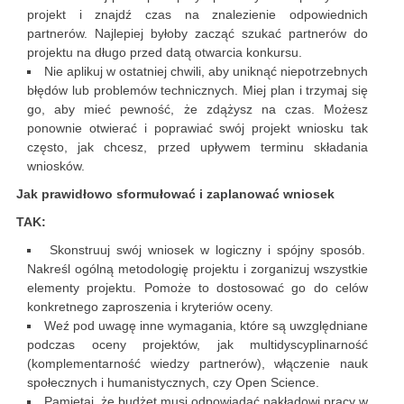
projekt i znajdź czas na znalezienie odpowiednich
partnerów. Najlepiej byłoby zacząć szukać partnerów do
projektu na długo przed datą otwarcia konkursu.
Nie aplikuj w ostatniej chwili, aby uniknąć niepotrzebnych
błędów lub problemów technicznych. Miej plan i trzymaj się
go, aby mieć pewność, że zdążysz na czas. Możesz
ponownie otwierać i poprawiać swój projekt wniosku tak
często, jak chcesz, przed upływem terminu składania
wniosków.
Jak prawidłowo sformułować i zaplanować wniosek
TAK:
Skonstruuj swój wniosek w logiczny i spójny sposób.
Nakreśl ogólną metodologię projektu i zorganizuj wszystkie
elementy projektu. Pomoże to dostosować go do celów
konkretnego zaproszenia i kryteriów oceny.
Weź pod uwagę inne wymagania, które są uwzględniane
podczas oceny projektów, jak multidyscyplinarność
(komplementarność wiedzy partnerów), włączenie nauk
społecznych i humanistycznych, czy Open Science.
Pamiętaj, że budżet musi odpowiadać nakładowi pracy w