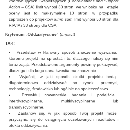
koordynujących i wspierających (
Coordinations and Support
Action
– CSA) limit wynosi 30 stron; we wniosku na I etapie
oceny jest to maksymalnie 10 stron; w przypadku
zaproszeń do projektów
lump sum
limit wynosi 50 stron dla
RIA/IA i 33 strony dla CSA.
Kryterium „Oddziaływanie”
(
Impact
)
TAK:
Przedstaw w klarowny sposób znaczenie wyzwania,
któremu projekt ma sprostać i to, dlaczego należy się nim
teraz zająć. Przedstawione argumenty powinny pokazywać,
dlaczego i dla kogo dana kwestia ma znaczenie.
Wyjaśnij, w jaki sposób skutki projektu będą
długoterminowo oddziaływać na rynek, przemysł,
technologię, środowisko lub ogólnie na społeczeństwo.
Przewiduj nowatorskie badania i podejście
interdyscyplinarne, multidyscyplinarne lub
transdyscyplinarne.
Zastanów się, w jaki sposób Twój projekt może
przyczynić się do osiągnięcia oczekiwanych rezultatów i
efektu oddziaływania.