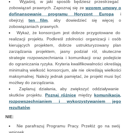
Wyjaśnij, w jaki sposób będziesz przestrzegać
zobowiązań prawnych. Zapoznaj się ze
wzorem umowy o
dofinansowanie programu Horyzont Europa
i
obejrzyj
ten film
, aby dowiedzieć się więcej o
zobowiązaniach prawnych.
Wykaż, że konsorcjum jest dobrze przygotowane do
realizacji projektu. Podkreśl zdolności organizacji i osób
kierujących projektem, dobrze ustrukturyzowany plan
zarządzania projektem, jasny podział ról, skuteczne
strategie rozpowszechniania i komunikacji oraz podejście
do ograniczania ryzyka. Kryteria kwalifikowalności określają
minimalną wielkość konsorcjum, ale nie określają wielkości
maksymalnej. Należy jednak pamiętać, że projekt musi być
możliwy do zarządzania.
Zaplanuj działania, aby zwiększyć oddziaływanie
skutków projektu.
Poznaj różnice
między
komunikacją,
rozpowszechnianiem i wykorzystywaniem jego
rezultatów
.
NIE:
Nie parafrazuj Programu Pracy. Przełóż go na swój
wniosek.