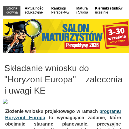
Strona
Aktualności
Rankingi
Matura
Kierunki studiów
główna
edukacyjne
Perspektyw
i Studia
uczelnie
Składanie wniosku do
"Horyzont Europa" – zalecenia
i uwagi KE
Złożenie wniosku projektowego w ramach
programu
Horyzont Europa
to wymagające zadanie, które
obejmuje staranne planowanie, precyzyjne