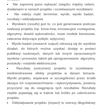
Nie zapomnij jasno wykazać związku między celami,
działaniami w ramach projektu i oczekiwanymi rezultatami.
Nie należy mylić terminów: wyniki, wyniki badań,
rezultaty i oddziaływanie.
Wynikiem (
results
) jest to, co jest generowane podczas
realizacji projektu (np. know-how, innowacyjne rozwiązania,
algorytmy, dowód wykonalności, nowe modele biznesowe,
zalecenia dotyczące polityki, wytyczne).
Wyniki badań (
research output
) odnoszą się do wyników
działań, do których można uzyskać dostęp w postaci
publikacji naukowych, danych lub innych opracowanych
wyników i procesów, takich jak oprogramowanie, algorytmy,
protokoły i notatniki elektroniczne.
Rezultaty (
outcomes
) projektu to oczekiwane
średniookresowe efekty projektów w danym temacie.
Wyniki projektu, wspierane w szczególności przez środki
służące ich rozpowszechnianiu i wykorzystywaniu, powinny
przyczynić się do osiągnięcia tych rezultatów. Rezultaty
zwykle pojawiają się w trakcie lub krótko po zakończeniu
projektu.
Oddziaływanie projektu (
impact
) to szerszy długofalowy