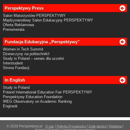
Perspektywy Press
Salon Maturzystów PERSPEKTYWY
Międzynarodowy Salon Edukacyjny PERSPEKTYWY
Oferta Reklamowa
Prenumerata
Fundacja Edukacyjna „Perspektywy”
Women in Tech Summit
Dziewczyny na politechniki!
Study in Poland – serwis dla uczelni
Interstudent
Strona Fundacji
In English
Study in Poland
Poland International Education Fair PERSPEKTYWY
Perspektywy Education Foundation
IREG Observatory on Academic Ranking
Engirank
© 2026 Perspektywy.pl
|
|
|
|
O nas
Polityka Prywatności
Znak jakości
Reklama
|
|
Kontakt
E-booki
Ustawienia prywatności