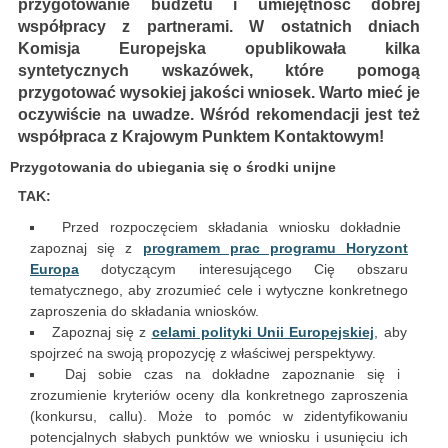
przygotowanie budżetu i umiejętność dobrej
współpracy z partnerami. W ostatnich dniach
Komisja Europejska opublikowała kilka
syntetycznych wskazówek, które pomogą
przygotować wysokiej jakości wniosek. Warto mieć je
oczywiście na uwadze. Wśród rekomendacji jest też
współpraca z Krajowym Punktem Kontaktowym!
Przygotowania do ubiegania się o środki unijne
TAK:
Przed rozpoczęciem składania wniosku dokładnie
zapoznaj się z
programem prac programu Horyzont
Europa
dotyczącym interesującego Cię obszaru
tematycznego, aby zrozumieć cele i wytyczne konkretnego
zaproszenia do składania wniosków.
Zapoznaj się z
celami polityki Unii Europejskiej
, aby
spojrzeć na swoją propozycję z właściwej perspektywy.
Daj sobie czas na dokładne zapoznanie się i
zrozumienie kryteriów oceny dla konkretnego zaproszenia
(konkursu, callu). Może to pomóc w zidentyfikowaniu
potencjalnych słabych punktów we wniosku i usunięciu ich