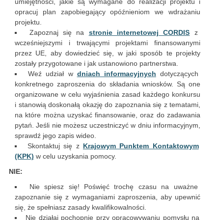
umiejętności, jakie są wymagane do realizacji projektu i
opracuj plan zapobiegający opóźnieniom we wdrażaniu
projektu.
Zapoznaj się na
stronie internetowej CORDIS
z
wcześniejszymi i trwającymi projektami finansowanymi
przez UE, aby dowiedzieć się, w jaki sposób te projekty
zostały przygotowane i jak ustanowiono partnerstwa.
Weź udział w
dniach informacyjnych
dotyczących
konkretnego zaproszenia do składania wniosków. Są one
organizowane w celu wyjaśnienia zasad każdego konkursu
i stanowią doskonałą okazję do zapoznania się z tematami,
na które można uzyskać finansowanie, oraz do zadawania
pytań. Jeśli nie możesz uczestniczyć w dniu informacyjnym,
sprawdź jego zapis wideo.
Skontaktuj się z
Krajowym Punktem Kontaktowym
(KPK)
w celu uzyskania pomocy.
NIE:
Nie spiesz się! Poświęć trochę czasu na uważne
zapoznanie się z wymaganiami zaproszenia, aby upewnić
się, że spełniasz zasady kwalifikowalności.
Nie działaj pochopnie przy opracowywaniu pomysłu na