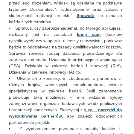
przed jego złożeniem. Wnioski są oceniane na podstawie
kryteriów „Doskonałość”, „Oddziaływanie” oraz „Jakość i
skuteczność realizacji projektu”.
Sprawdź
, co oznacza
każdy z tych terminów.
Sprawdź, czy zaproszenie/temat, do którego aplikujesz,
rozliczany jest na zasadach
lump sum
(kosztów
ryczałtowych) czy w oparciu o koszty rzeczywiste, ponieważ
będzie to oddziaływać na zasady kwalifikowalności kosztów.
Sprawdź również rodzaj działania przewidzianego dla
zaproszenia/tematu: Działania koordynacyjne i wspierające
(CSA); Działania w zakresie badań i innowacji (RIA),
Działania w zakresie innowacji (IA) itp.
Utwórz silne konsorcjum, zbudowane z partnerów z
różnych krajów, wnoszących komplementarną wiedzę
specjalistyczną w zakresie badań. Jeśli zaproszenie
przewiduje taką możliwość – mile widziane byłoby
zaangażowanie organizacji badawczych, władz publicznych
i organizacji społecznych. Skorzystaj z
sieci i narzędzi do
wyszukiwania partnerów
, aby znaleźć odpowiednich
partnerów do projektu.
Z wyprzedzeniem przeanalizuj zasoby ludzkie i