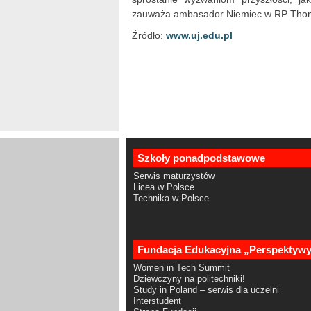
zauważa ambasador Niemiec w RP Tho
Źródło:
www.uj.edu.pl
Szkoły ponadpodstawowe
Serwis maturzystów
Licea w Polsce
Technika w Polsce
Fundacja Edukacyjna „Perspektyw
Women in Tech Summit
Dziewczyny na politechniki!
Study in Poland – serwis dla uczelni
Interstudent