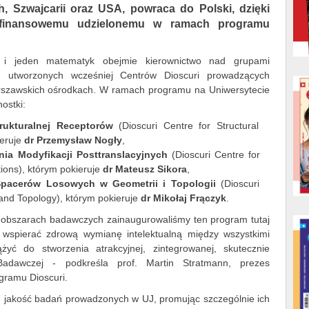
, Szwajcarii oraz USA, powraca do Polski, dzięki
u finansowemu udzielonemu w ramach programu
u i jeden matematyk obejmie kierownictwo nad grupami
u utworzonych wcześniej Centrów Dioscuri prowadzących
szawskich ośrodkach
.
W ramach programu na Uniwersytecie
ostki:
trukturalnej Receptorów
(
Dioscuri Centre for Structural
ieruje
dr Przemysław Nogły
,
ia Modyfikacji Posttranslacyjnych
(
Dioscuri Centre for
tions
), którym pokieruje
dr Mateusz Sikora
,
Spacerów Losowych w Geometrii i Topologii
(
Dioscuri
and Topology
), którym pokieruje
dr Mikołaj Frączyk
.
h i obszarach badawczych zainaugurowaliśmy ten program tutaj
wspierać zdrową wymianę intelektualną między wszystkimi
ążyć do stworzenia atrakcyjnej, zintegrowanej, skutecznie
i Badawczej - podkreśla prof. Martin Stratmann, prezes
gramu Dioscuri.
e jakość badań prowadzonych w UJ, promując szczególnie ich