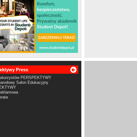
ektywy Press
Maturzystów PERSPEKTYWY
arodowy Salon Edukacyjny
EKTYWY
Reklamowa
rata