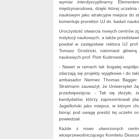
wymiar interdyscyplinarny. Element
międzynarodowa, dzięki której uczelnia
naukowym jako atrakcyjne miejsce do st
komentuje prorektor UJ ds. badań naukow
Uroczystość otwarcia nowych centrów zg
instytucji naukowych, a także przedstaw
powitał w zastępstwie rektora UJ pro
Tomasz Grodzicki, natomiast główną
naukowych prof. Piotr Kuśtrowski.
- Nawet w ramach tak bogatej współpr
zdarzają się projekty wyjątkowe i do ta
ambasador Niemiec Thomas Bagger. 
Stratmann zauważył, że Uniwersytet Jag
przedsięwzięcia: - Tak się złożyło, 
kandydatów, którzy zaprezentowali pl
Jagielloński jako miejsce, w którym ch
biorąc pod uwagę prestiż tej uczelni or
powiedział.
Każde z nowo utworzonych centró
wiceprzewodniczącego Komitetu Dioscuri 