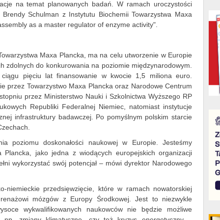
entacje na temat planowanych badań. W ramach uroczystości
f. Brendy Schulman z Instytutu Biochemii Towarzystwa Maxa
ssembly as a master regulator of enzyme activity
".
y Towarzystwa Maxa Plancka, ma na celu utworzenie w Europie
ch zdolnych do konkurowania na poziomie międzynarodowym.
iągu pięciu lat finansowanie w kwocie 1,5 miliona euro.
lnie przez Towarzystwo Maxa Plancka oraz Narodowe Centrum
topniu przez Ministerstwo Nauki i Szkolnictwa Wyższego RP
ukowych Republiki Federalnej Niemiec, natomiast instytucje
cznej infrastruktury badawczej. Po pomyślnym polskim starcie
 Czechach.
ia poziomu doskonałości naukowej w Europie. Jesteśmy
 Plancka, jako jedna z wiodących europejskich organizacji
łni wykorzystać swój potencjał – mówi dyrektor Narodowego
o-niemieckie przedsięwzięcie, które w ramach nowatorskiej
a drenażowi mózgów z Europy Środkowej. Jest to niezwykle
ysoce wykwalifikowanych naukowców nie będzie możliwe
k np. zmiany klimatyczne, czy też kryzys energetyczny –