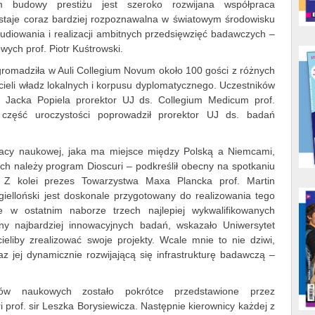
em budowy prestiżu jest szeroko rozwijana współpraca
 staje coraz bardziej rozpoznawalna w światowym środowisku
udiowania i realizacji ambitnych przedsięwzięć badawczych –
ych prof. Piotr Kuśtrowski.
romadziła w Auli Collegium Novum około 100 gości z różnych
icieli władz lokalnych i korpusu dyplomatycznego. Uczestników
f. Jacka Popiela prorektor UJ ds. Collegium Medicum prof.
 część uroczystości poprowadził prorektor UJ ds. badań
acy naukowej, jaka ma miejsce między Polską a Niemcami,
kich należy program Dioscuri – podkreślił obecny na spotkaniu
Z kolei prezes Towarzystwa Maxa Plancka prof. Martin
ielloński jest doskonale przygotowany do realizowania tego
że w ostatnim naborze trzech najlepiej wykwalifikowanych
any najbardziej innowacyjnych badań, wskazało Uniwersytet
cieliby zrealizować swoje projekty. Wcale mnie to nie dziwi,
az jej dynamicznie rozwijającą się infrastrukturę badawczą –
w naukowych zostało pokrótce przedstawione przez
prof. sir Leszka Borysiewicza. Następnie kierownicy każdej z