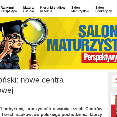
Rankingi
Matura
Kierunki studiów
Salon
Salon
Perspektyw
i Studia
uczelnie
Maturzystów
Edukacyjny
oński: nowe centra
owej
odbyła się uroczystość otwarcia trzech Centrów
 Trzech naukowców polskiego pochodzenia, którzy