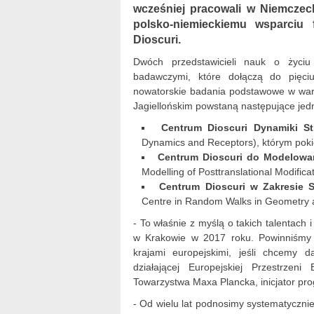
wcześniej pracowali w Niemczech
polsko-niemieckiemu wsparci
Dioscuri.
Dwóch przedstawicieli nauk o życi
badawczymi, które dołączą do pięci
nowatorskie badania podstawowe w war
Jagiellońskim powstaną następujące jedn
Centrum Dioscuri Dynamiki S
Dynamics and Receptors
), którym pok
Centrum Dioscuri do Modelowan
Modelling of Posttranslational Modifica
Centrum Dioscuri w Zakresie 
Centre in Random Walks in Geometry 
- To właśnie z myślą o takich talentac
w Krakowie w 2017 roku. Powinniśmy 
krajami europejskimi, jeśli chcemy d
działającej Europejskiej Przestrzen
Towarzystwa Maxa Plancka, inicjator pro
- Od wielu lat podnosimy systematyczni