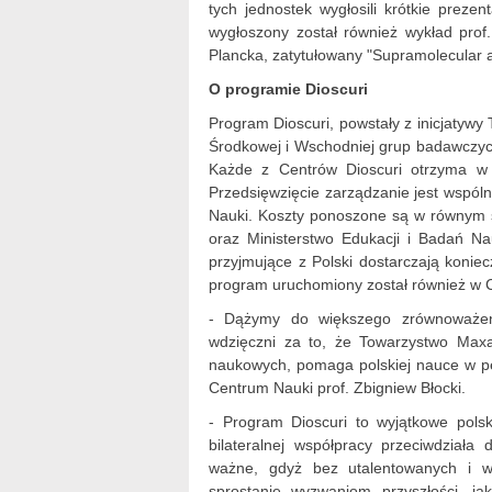
tych jednostek wygłosili krótkie prez
wygłoszony został również wykład pro
Plancka, zatytułowany "
Supramolecular a
O programie Dioscuri
Program Dioscuri, powstały z inicjatyw
Środkowej i Wschodniej grup badawczy
Każde z Centrów Dioscuri otrzyma w c
Przedsięwzięcie zarządzanie jest wspó
Nauki. Koszty ponoszone są w równym s
oraz Ministerstwo Edukacji i Badań Na
przyjmujące z Polski dostarczają konie
program uruchomiony został również w
- Dążymy do większego zrównoważen
wdzięczni za to, że Towarzystwo Maxa
naukowych, pomaga polskiej nauce w pe
Centrum Nauki prof. Zbigniew Błocki.
- Program Dioscuri to wyjątkowe polsk
bilateralnej współpracy przeciwdział
ważne, gdyż bez utalentowanych i w
sprostanie wyzwaniom przyszłości, ja