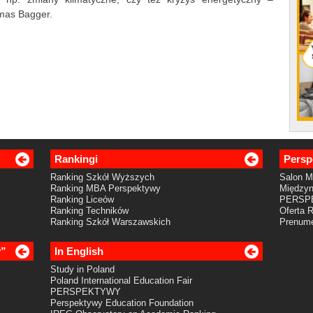
mas Bagger.
Rankingi
Persp
Ranking Szkół Wyższych
Salon 
Ranking MBA Perspektywy
Międzyn
Ranking Liceów
PERSP
Ranking Techników
Oferta 
Ranking Szkół Warszawskich
Prenume
y”
In English
Study in Poland
Poland International Education Fair
PERSPEKTYWY
Perspektywy Education Foundation