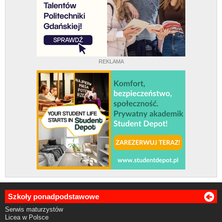
REKLAMA
Szkoły ponadpodstawowe
Serwis maturzystów
Licea w Polsce