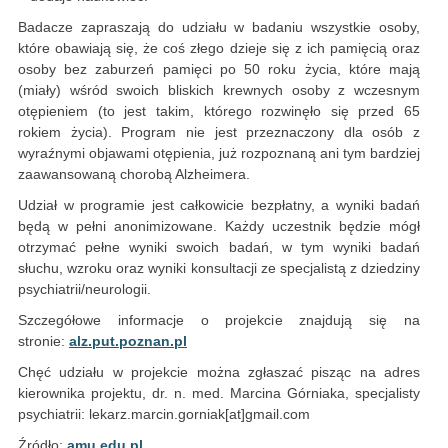
Badacze zapraszają do udziału w badaniu wszystkie osoby,
które obawiają się, że coś złego dzieje się z ich pamięcią oraz
osoby bez zaburzeń pamięci po 50 roku życia, które mają
(miały) wśród swoich bliskich krewnych osoby z wczesnym
otępieniem (to jest takim, którego rozwinęło się przed 65
rokiem życia). Program nie jest przeznaczony dla osób z
wyraźnymi objawami otępienia, już rozpoznaną ani tym bardziej
zaawansowaną chorobą Alzheimera.
Udział w programie jest całkowicie bezpłatny, a wyniki badań
będą w pełni anonimizowane. Każdy uczestnik będzie mógł
otrzymać pełne wyniki swoich badań, w tym wyniki badań
słuchu, wzroku oraz wyniki konsultacji ze specjalistą z dziedziny
psychiatrii/neurologii.
Szczegółowe informacje o projekcie znajdują się na
stronie:
alz.put.poznan.pl
Chęć udziału w projekcie można zgłaszać pisząc na adres
kierownika projektu, dr. n. med. Marcina Górniaka, specjalisty
psychiatrii: lekarz.marcin.gorniak[at]gmail.com
Źródło:
amu.edu.pl