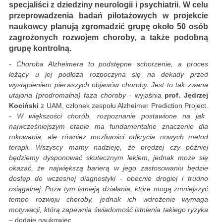
specjaliści z dziedziny neurologii i psychiatrii. W celu
przeprowadzenia badań pilotażowych w projekcie
naukowcy planują zgromadzić grupę około 50 osób
zagrożonych rozwojem choroby, a także podobną
grupę kontrolną.
- Choroba Alzheimera to podstępne schorzenie, a proces
leżący u jej podłoża rozpoczyna się na dekady przed
wystąpieniem pierwszych objawów choroby. Jest to tak zwana
utajona (prodromalna) faza choroby
- wyjaśnia
prof. Jędrzej
Kociński
z UAM, członek zespołu Alzheimer Prediction Project.
- W większości chorób, rozpoznanie postawione na jak
najwcześniejszym etapie ma fundamentalne znaczenie dla
rokowania, ale również możliwości odkrycia nowych metod
terapii. Wszyscy mamy nadzieję, że prędzej czy później
będziemy dysponować skutecznym lekiem, jednak może się
okazać, że największą barierą w jego zastosowaniu będzie
dostęp do wczesnej diagnostyki - obecnie drogiej i trudno
osiągalnej. Poza tym istnieją działania, które mogą zmniejszyć
tempo rozwoju choroby, jednak ich wdrożenie wymaga
motywacji, którą zapewnia świadomość istnienia takiego ryzyka
– dodaje naukowiec.