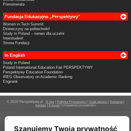
Prenumerata
Fundacja Edukacyjna „Perspektywy”
Women in Tech Summit
Dziewczyny na politechniki!
Study in Poland – serwis dla uczelni
Interstudent
Strona Fundacji
In English
Study in Poland
Poland International Education Fair PERSPEKTYWY
Perspektywy Education Foundation
IREG Observatory on Academic Ranking
Engirank
© 2026 Perspektywy.pl
|
|
|
|
O nas
Polityka Prywatności
Znak jakości
Reklama
|
|
Kontakt
E-booki
Ustawienia prywatności
Szanujemy Twoją prywatność