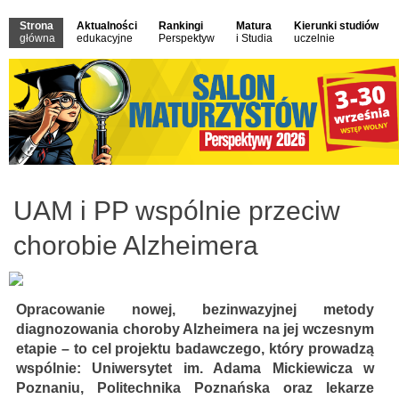
Strona
Aktualności
Rankingi
Matura
Kierunki studiów
główna
edukacyjne
Perspektyw
i Studia
uczelnie
UAM i PP wspólnie przeciw
chorobie Alzheimera
Opracowanie nowej, bezinwazyjnej metody
diagnozowania choroby Alzheimera na jej wczesnym
etapie – to cel projektu badawczego, który prowadzą
wspólnie: Uniwersytet im. Adama Mickiewicza w
Poznaniu, Politechnika Poznańska oraz lekarze