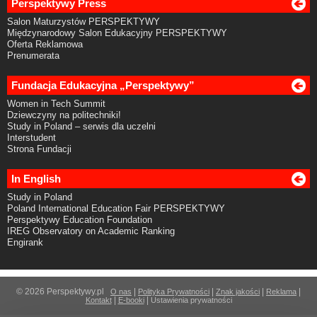
Perspektywy Press
Salon Maturzystów PERSPEKTYWY
Międzynarodowy Salon Edukacyjny PERSPEKTYWY
Oferta Reklamowa
Prenumerata
Fundacja Edukacyjna „Perspektywy”
Women in Tech Summit
Dziewczyny na politechniki!
Study in Poland – serwis dla uczelni
Interstudent
Strona Fundacji
In English
Study in Poland
Poland International Education Fair PERSPEKTYWY
Perspektywy Education Foundation
IREG Observatory on Academic Ranking
Engirank
© 2026 Perspektywy.pl
|
|
|
|
O nas
Polityka Prywatności
Znak jakości
Reklama
|
|
Kontakt
E-booki
Ustawienia prywatności