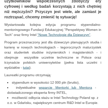
użytkowników współczesnych zdobyczy ery
cyfrowej i według badań korzystają z nich chętniej
niż mężczyźni? Przyczyn jest wiele, ale zamiast je
roztrząsać, chcemy zmienić tę sytuację!
Wystartowała kolejna edycja programu stypendialno-
mentoringowego Fundacji Edukacyjnej “Perspektywy Women in
Tech” oraz firmy Intel
“Nowe Technologie dla Dziewczyn”
.
Program przeznaczony jest dla dziewczyn planujących studia i
karierę w nowych technologiach - tegorocznych maturzystek
oraz studentek studiów inżynierskich i magisterskich - i
obejmuje wszystkie uczelnie techniczne w Polsce oraz
trzynaście polskich uniwersytetów (pełna lista uczelni i
wydziałów -
tutaj
).
Laureatki programu otrzymają:
stypendium w wysokości 12 000 pln (brutto),
indywidualne
wsparcie Mentorki lub Mentora
-
doświadczonego eksperta firmy INTEL,
możliwość odbycia stażu w Intel Technology Poland sp. z
o.o. w Gdańsku, największym centrum R&D Intel w Europie.