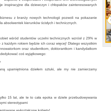
je inspiracyjne dla dziewczyn i chłopaków zainteresowanych
 biznesu z branży nowych technologii pozwoli na pokazanie
 absolwentek kierunków ścisłych i technicznych.
kobiet wśród studentów uczelni technicznych wzrósł z 29% w
z każdym rokiem będzie ich coraz więcej! Dlatego wszystkim
nnowatorkom oraz studentkom, doktorantkom i kandydatkom
 zadedykować coś wyjątkowego:
ie
aną upamiętniona dziełem sztuki, ale my nie zamierzamy
ylko 15 lat, ale te to cała epoka w dziele przebudowywania
iwymi stereotypami
lentowane wykształcone kobiety!