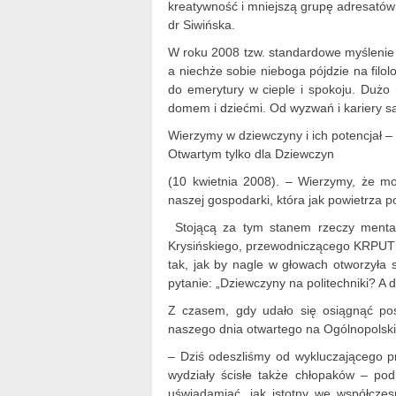
kreatywność i mniejszą grupę adresatów
dr Siwińska.
W roku 2008 tzw. standardowe myślenie o
a niechże sobie nieboga pójdzie na filol
do emerytury w cieple i spokoju. Dużo n
domem i dziećmi. Od wyzwań i kariery s
Wierzymy w dziewczyny i ich potencjał 
Otwartym tylko dla Dziewczyn
(10 kwietnia 2008). – Wierzymy, że m
naszej gospodarki, która jak powietrza p
Stojącą za tym stanem rzeczy ment
Krysińskiego, przewodniczącego KRPUT w
tak, jak by nagle w głowach otworzyła 
pytanie: „Dziewczyny na politechniki? A 
Z czasem, gdy udało się osiągnąć po
naszego dnia otwartego na Ogólnopolski 
– Dziś odeszliśmy od wykluczającego p
wydziały ścisłe także chłopaków – po
uświadamiać, jak istotny we współczes