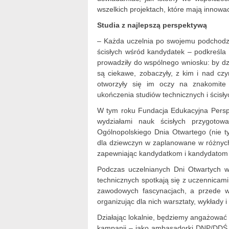
wszelkich projektach, które mają innowa
Studia z najlepszą perspektywą
– Każda uczelnia po swojemu podchodzi
ścisłych wśród kandydatek – podkreśla 
prowadziły do wspólnego wniosku: by dzie
są ciekawe, zobaczyły, z kim i nad c
otworzyły się im oczy na znakomite
ukończenia studiów technicznych i ścisły
W tym roku Fundacja Edukacyjna Perspe
wydziałami nauk ścisłych przygoto
Ogólnopolskiego Dnia Otwartego (nie ty
dla dziewczyn w zaplanowane w różnyc
zapewniając kandydatkom i kandydatom na
Podczas uczelnianych Dni Otwartych wi
technicznych spotkają się z uczennicami 
zawodowych fascynacjach, a przede ws
organizując dla nich warsztaty, wykłady i
Działając lokalnie, będziemy angażować 
kampanii – jako ambasadorki DNP/DDŚ –