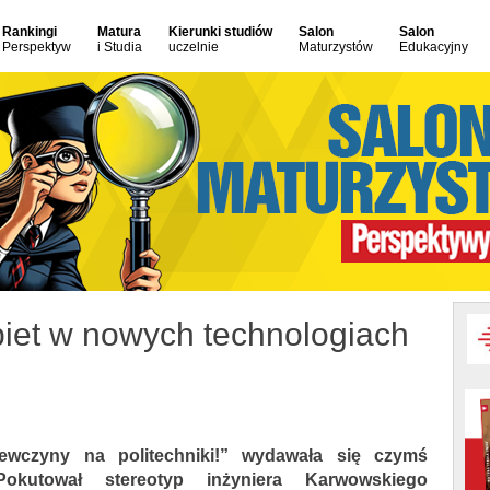
Rankingi
Matura
Kierunki studiów
Salon
Salon
Perspektyw
i Studia
uczelnie
Maturzystów
Edukacyjny
iet w nowych technologiach
iewczyny na politechniki!” wydawała się czymś
Pokutował stereotyp inżyniera Karwowskiego