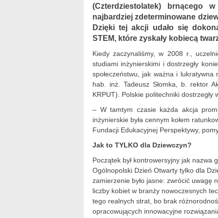
(Czterdziestolatek) brnącego 
najbardziej zdeterminowane dziew
Dzięki tej akcji udało się doko
STEM, które zyskały kobiecą twarz
Kiedy zaczynaliśmy, w 2008 r., uczel
studiami inżynierskimi i dostrzegły ko
społeczeństwu, jak ważna i lukratywna 
hab. inż. Tadeusz Słomka, b. rektor A
KRPUT). Polskie politechniki dostrzegły
– W tamtym czasie każda akcja promo
inżynierskie była cennym kołem ratunko
Fundacji Edukacyjnej Perspektywy, pomy
Jak to TYLKO dla Dziewczyn?
Początek był kontrowersyjny jak nazwa g
Ogólnopolski Dzień Otwarty tylko dla Dz
zamierzenie było jasne: zwrócić uwagę 
liczby kobiet w branży nowoczesnych tech
tego realnych strat, bo brak różnorodno
opracowujących innowacyjne rozwiązani