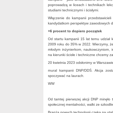
poprowadzą w liceach i technikach lekc
studiami technicznymi i ścisłymi.
Włączenie do kampanii przedstawicieli
kandydatkom perspektyw zawodowych dla
+6 procent to dopiero początek
Od startu kampanii 15 lat temu udział 
2009 roku do 35% w 2022. Wierzymy, że 
młodym inżynierkom, naukowczyniom, i
na kierunki ścisłe i techniczne chcemy
20 kwietnia 2023 odsłonimy w Warszaw
mural kampanii DNP/DDŚ. Akcja zost
spoczywać na laurach.
WW
Od tamtej pierwszej akcji DNP minęło t
społecznej mentalności, walki ze szkodl
Branża nowych technologii czeka na uta