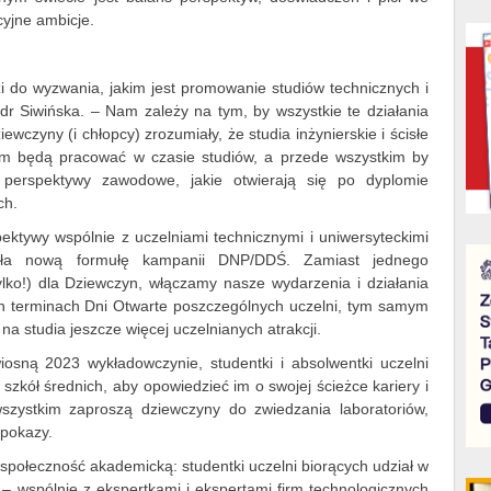
cyjne ambicje.
 do wyzwania, jakim jest promowanie studiów technicznych i
dr Siwińska. – Nam zależy na tym, by wszystkie te działania
wczyny (i chłopcy) zrozumiały, że studia inżynierskie i ścisłe
zym będą pracować w czasie studiów, a przede wszystkim by
 perspektywy zawodowe, jakie otwierają się po dyplomie
ch.
ktywy wspólnie z uczelniami technicznymi i uniwersyteckimi
wała nową formułę kampanii DNP/DDŚ. Zamiast jednego
lko!) dla Dziewczyn, włączamy nasze wydarzenia i działania
h terminach Dni Otwarte poszczególnych uczelni, tym samym
 studia jeszcze więcej uczelnianych atrakcji.
osną 2023 wykładowczynie, studentki i absolwentki uczelni
szkół średnich, aby opowiedzieć im o swojej ścieżce kariery i
zystkim zaproszą dziewczyny do zwiedzania laboratoriów,
 pokazy.
społeczność akademicką: studentki uczelni biorących udział w
 wspólnie z ekspertkami i ekspertami firm technologicznych