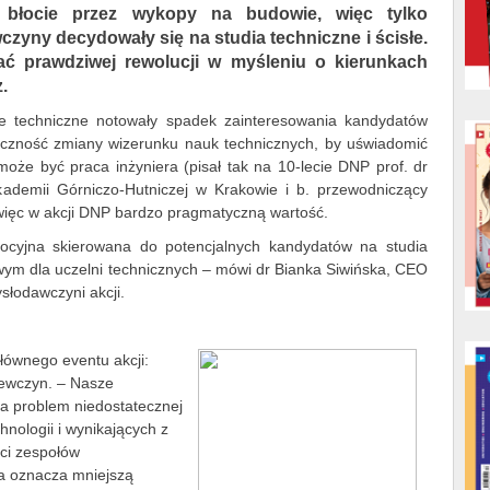
w błocie przez wykopy na budowie, więc tylko
czyny decydowały się na studia techniczne i ścisłe.
nać prawdziwej rewolucji w myśleniu o kierunkach
.
nie techniczne notowały spadek zainteresowania kandydatów
nieczność zmiany wizerunku nauk technicznych, by uświadomić
może być praca inżyniera (pisał tak na 10-lecie DNP prof. dr
kademii Górniczo-Hutniczej w Krakowie i b. przewodniczący
 więc w akcji DNP bardzo pragmatyczną wartość.
cyjna skierowana do potencjalnych kandydatów na studia
wym dla uczelni technicznych – mówi dr Bianka Siwińska, CEO
słodawczyni akcji.
łównego eventu akcji:
iewczyn. – Nasze
na problem niedostatecznej
nologii i wynikających z
ści zespołów
a oznacza mniejszą