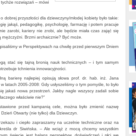
 tychże rozwiązań – mówi
 dobrej przyszłości dla dziewczyny/młodej kobiety było takie:
ogię jakąś, pedagogikę, psychologię, farmację i potem pracuje
ie zarobi, kariery nie zrobi, ale będzie miała czas zająć się
ą mężczyźni. Brzmi archaicznie? Być może.
– pisaliśmy w Perspektywach na chwilę przed pierwszym Dniem
ogą stać się tajną bronią nauk technicznych – i tym samym
otrzebuje tchnienia innowacyjności.
alną
barierę najlepiej opisują słowa prof. dr. hab.
inż. Jana
 latach 2005-2008: Gdy usłyszeliśmy o tym pomyśle, to było
się jakaś nowa przestrzeń. Jakby nagle wszyscy zadali sobie
dlaczego właściwie nie?”
stawione przed kampanią cele, można było zmienić nazwę
Dzień Otwarty (nie tylko) dla Dziewczyn.
rzekazu i ciepło zapraszamy na uczelnie techniczne oraz na
dkreśla dr Siwińska. – Ale wciąż z mocą chcemy wszystkim
nym świecie jest balans perspektyw, doświadczeń i płci we